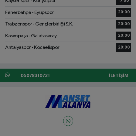
Kayserispor - Konyaspor
17:00
Fenerbahçe - Eyüpspor
20:00
Trabzonspor - Gençlerbirliği S.K.
20:00
Kasımpaşa - Galatasaray
20:00
Antalyaspor - Kocaelispor
20:00
05078310731
İLETIŞIM