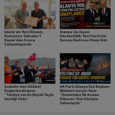
İskele’de Yeni Dönem:
Alanya’da Siyasi
Ruhsatsız Tekneler 1
Hareketlilik: Yeni Parti’nin
Kasım’dan Sonra
Kurucu Kadrosu Onay Aldı
Çalışamayacak
Açıkalın’dan Gökbel
AK Parti Alanya İlçe Başkanı
Değerlendirmesi:
Mehmet Şarani Tavlı:
“Türkiye’nin En Büyük Yayla
“Devletimiz İlk Andan
Şenliği Oldu”
İtibaren Tüm Gücüyle
Sahadaydı”