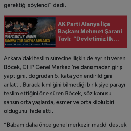
gerektiği söylendi” dedi.
AK Parti Alanya İlçe
Başkanı Mehmet Şarani
Tavlı: “Devletimiz İlk
Andan İtibaren Tüm
Gücüyle Sahadaydı”
Ankara’daki teslim sürecine ilişkin de ayrıntı veren
Böcek, CHP Genel Merkezi’ne danışmadan giriş
yaptığını, doğrudan 6. kata yönlendirildiğini
anlattı. Burada kimliğini bilmediği bir kişiye parayı
teslim ettiğini öne süren Böcek, söz konusu
şahsın orta yaşlarda, esmer ve orta kilolu biri
olduğunu ifade etti.
“Babam daha önce genel merkezin maddi destek