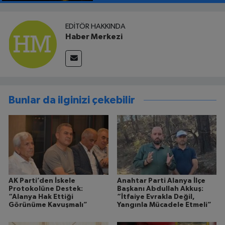
EDITÖR HAKKINDA
Haber Merkezi
Bunlar da ilginizi çekebilir
AK Parti’den İskele
Anahtar Parti Alanya İlçe
Protokolüne Destek:
Başkanı Abdullah Akkuş:
“Alanya Hak Ettiği
“İtfaiye Evrakla Değil,
Görünüme Kavuşmalı”
Yangınla Mücadele Etmeli”