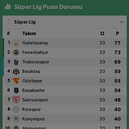
Süper Lig Puan Durumu
Süper Lig
#
Takım
O
P
1
Galatasaray
33
77
2
Fenerbahçe
33
73
3
Trabzonspor
33
69
4
Beşiktaş
33
59
5
Göztepe
33
55
6
Başakşehir
33
54
7
Samsunspor
33
48
8
Rizespor
33
40
9
Konyaspor
33
40
10
Alanyaspor
33
37