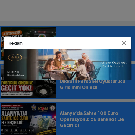
Alanyaspor’da Gençlik Ateşi:
Reklam
20’lik Baran, 22’lik Şahin!
Alanya L Tipi Cezaevi’nde
Dikkatli Personel Uyuşturucu
Girişimini Önledi
Alanya’da Sahte 100 Euro
Operasyonu: 56 Banknot Ele
Geçirildi