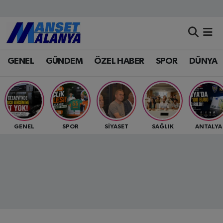
Antalya Nöbetçi Eczaneler
GENEL
GÜNDEM
ÖZEL HABER
SPOR
DÜNYA
Antalya Hava Durumu
Antalya Namaz Vakitleri
Antalya Trafik Yoğunluk Haritası
GENEL
SPOR
SİYASET
SAĞLIK
ANTALYA
Süper Lig Puan Durumu ve Fikstür
Tüm Manşetler
Son Dakika Haberleri
Haber Arşivi