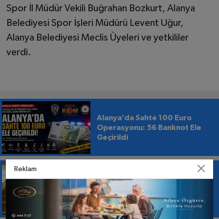
Spor İl Müdür Vekili Buğrahan Bozkurt, Alanya
Belediyesi Spor İşleri Müdürü Levent Uğur,
Alanya Belediyesi Meclis Üyeleri ve yetkililer
verdi.
Alanya’da Sahte 100 Euro
Operasyonu: 56 Banknot Ele
Geçirildi
Reklam
Anahtar Parti Alanya:
“Akdeniz’i Korumak Alanya’nın
Geleceğini Korumaktır”