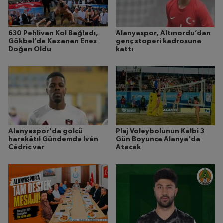
630 Pehlivan Kol Bağladı,
Alanyaspor, Altınordu’dan
Gökbel’de Kazanan Enes
genç stoperi kadrosuna
Doğan Oldu
kattı
Alanyaspor'da golcü
Plaj Voleybolunun Kalbi 3
harekâtı! Gündemde Iván
Gün Boyunca Alanya'da
Cédric var
Atacak