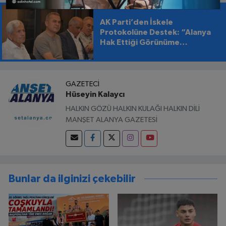
AK Parti’den İskele
Protokolüne Destek: “Alanya
Hak Ettiği Görünüme
Kavuşmalı”
GAZETECI
Hüseyin Kalaycı
HALKIN GÖZÜ HALKIN KULAĞI HALKIN DİLİ
MANŞET ALANYA GAZETESİ
Bunlar da ilginizi çekebilir