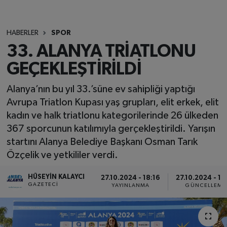
HABERLER
SPOR
33. ALANYA TRİATLONU
GEÇEKLEŞTİRİLDİ
Alanya’nın bu yıl 33.’süne ev sahipliği yaptığı
Avrupa Triatlon Kupası yaş grupları, elit erkek, elit
kadın ve halk triatlonu kategorilerinde 26 ülkeden
367 sporcunun katılımıyla gerçekleştirildi. Yarışın
startını Alanya Belediye Başkanı Osman Tarık
Özçelik ve yetkililer verdi.
HÜSEYIN KALAYCI
27.10.2024 - 18:16
27.10.2024 - 18
GAZETECI
YAYINLANMA
GÜNCELLEME