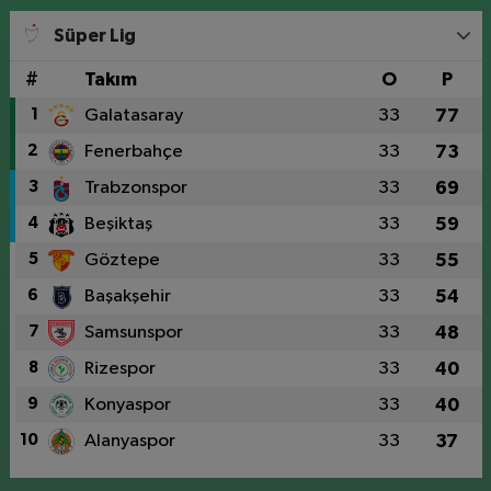
Süper Lig
#
Takım
O
P
1
Galatasaray
33
77
2
Fenerbahçe
33
73
3
Trabzonspor
33
69
4
Beşiktaş
33
59
5
Göztepe
33
55
6
Başakşehir
33
54
7
Samsunspor
33
48
8
Rizespor
33
40
9
Konyaspor
33
40
10
Alanyaspor
33
37