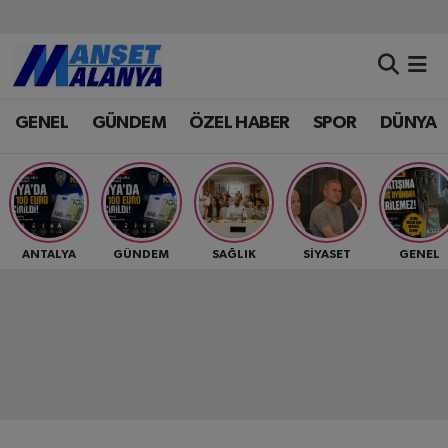
Antalya Nöbetçi Eczaneler
GENEL
GÜNDEM
ÖZEL HABER
SPOR
DÜNYA
Antalya Hava Durumu
Antalya Namaz Vakitleri
Antalya Trafik Yoğunluk Haritası
ANTALYA
GÜNDEM
SAĞLIK
SİYASET
GENEL
Süper Lig Puan Durumu ve Fikstür
Tüm Manşetler
Son Dakika Haberleri
Haber Arşivi