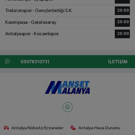
Trabzonspor - Gençlerbirliği S.K.
20:00
Kasımpaşa - Galatasaray
20:00
Antalyaspor - Kocaelispor
20:00
05078310731
İLETIŞIM
Antalya Nöbetçi Eczaneler
Antalya Hava Durumu