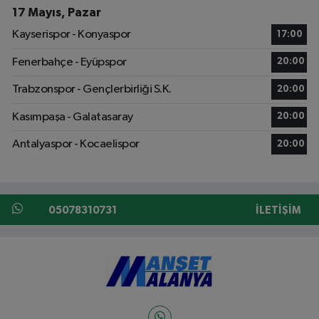
17 Mayıs, Pazar
Kayserispor - Konyaspor
17:00
Fenerbahçe - Eyüpspor
20:00
Trabzonspor - Gençlerbirliği S.K.
20:00
Kasımpaşa - Galatasaray
20:00
Antalyaspor - Kocaelispor
20:00
05078310731
İLETIŞIM