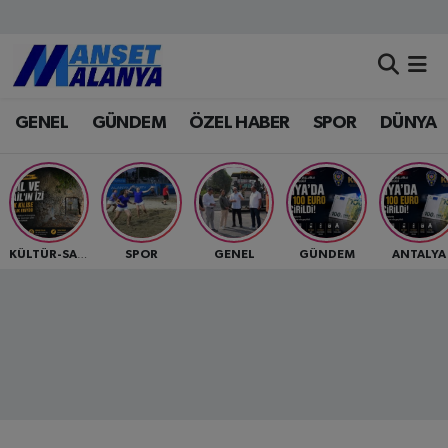
Antalya Nöbetçi Eczaneler
GENEL
GÜNDEM
ÖZEL HABER
SPOR
DÜNYA
Antalya Hava Durumu
Antalya Namaz Vakitleri
Antalya Trafik Yoğunluk Haritası
SPOR
GENEL
GÜNDEM
ANTALYA
KÜLTÜR-SANAT
Süper Lig Puan Durumu ve Fikstür
Tüm Manşetler
Son Dakika Haberleri
Haber Arşivi