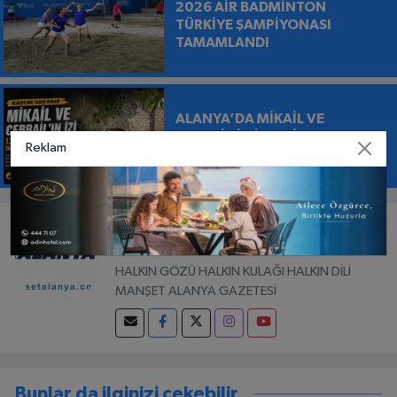
2026 AİR BADMİNTON
TÜRKİYE ŞAMPİYONASI
TAMAMLANDI
ALANYA’DA MİKAİL VE
CEBRAİL’İN İZLERİ: 138 YILLIK
Reklam
RUM KİLİSESİ TARİHE TANIKLIK
EDİYOR
GAZETECI
Hüseyin Kalaycı
HALKIN GÖZÜ HALKIN KULAĞI HALKIN DİLİ
MANŞET ALANYA GAZETESİ
Bunlar da ilginizi çekebilir