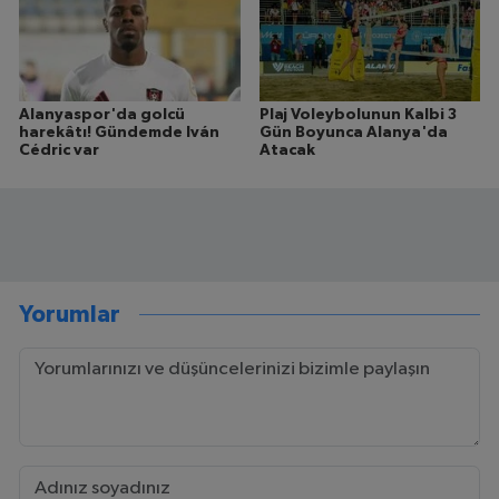
Alanyaspor'da golcü
Plaj Voleybolunun Kalbi 3
harekâtı! Gündemde Iván
Gün Boyunca Alanya'da
Cédric var
Atacak
Yorumlar