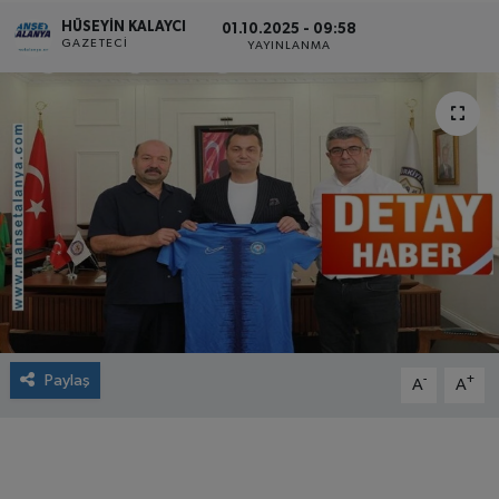
HÜSEYIN KALAYCI
01.10.2025 - 09:58
GAZETECI
YAYINLANMA
Paylaş
-
+
A
A