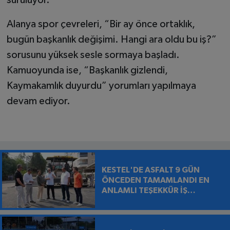
Alanya spor çevreleri, “Bir ay önce ortaklık,
bugün başkanlık değişimi. Hangi ara oldu bu iş?”
sorusunu yüksek sesle sormaya başladı.
Kamuoyunda ise, “Başkanlık gizlendi,
Kaymakamlık duyurdu” yorumları yapılmaya
devam ediyor.
KESTEL'DE ASFALT 9 GÜN
ÖNCEDEN TAMAMLANDI EN
ANLAMLI TEŞEKKÜR İŞ
MAKİNESİNİN ÜZERİNE
BIRAKILDI