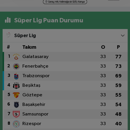
Süper Lig Puan Durumu
Süper Lig
#
Takım
O
P
1
Galatasaray
33
77
2
Fenerbahçe
33
73
3
Trabzonspor
33
69
4
Beşiktaş
33
59
5
Göztepe
33
55
6
Başakşehir
33
54
7
Samsunspor
33
48
8
Rizespor
33
40