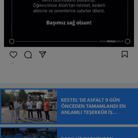
KESTEL'DE ASFALT 9 GÜN
ÖNCEDEN TAMAMLANDI EN
ANLAMLI TEŞEKKÜR İŞ
MAKİNESİNİN ÜZERİNE
BIRAKILDI