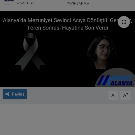
GAZETECI
YAYINLANMA
Paylaş
-
+
A
A