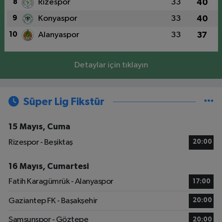
8
Rizespor
33
40
9
Konyaspor
33
40
10
Alanyaspor
33
37
Detaylar için tıklayın
Süper Lig Fikstür
15 Mayıs, Cuma
Rizespor - Beşiktaş
20:00
16 Mayıs, Cumartesi
Fatih Karagümrük - Alanyaspor
17:00
Gaziantep FK - Başakşehir
20:00
Samsunspor - Göztepe
20:00