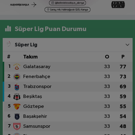
Süper Lig Puan Durumu
Süper Lig
#
Takım
O
P
1
Galatasaray
33
77
2
Fenerbahçe
33
73
3
Trabzonspor
33
69
4
Beşiktaş
33
59
5
Göztepe
33
55
6
Başakşehir
33
54
7
Samsunspor
33
48