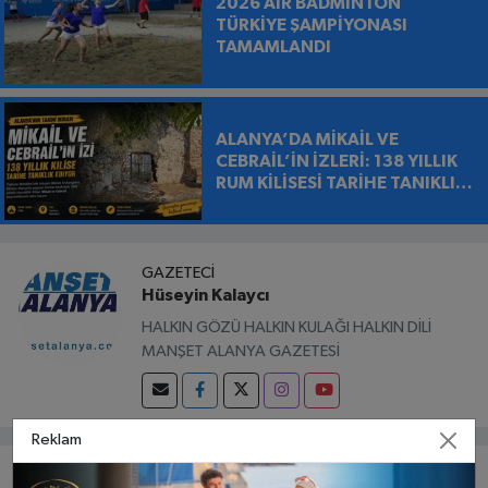
2026 AİR BADMİNTON
TÜRKİYE ŞAMPİYONASI
TAMAMLANDI
ALANYA’DA MİKAİL VE
CEBRAİL’İN İZLERİ: 138 YILLIK
RUM KİLİSESİ TARİHE TANIKLIK
EDİYOR
GAZETECI
Hüseyin Kalaycı
HALKIN GÖZÜ HALKIN KULAĞI HALKIN DİLİ
MANŞET ALANYA GAZETESİ
Reklam
Bunlar da ilginizi çekebilir