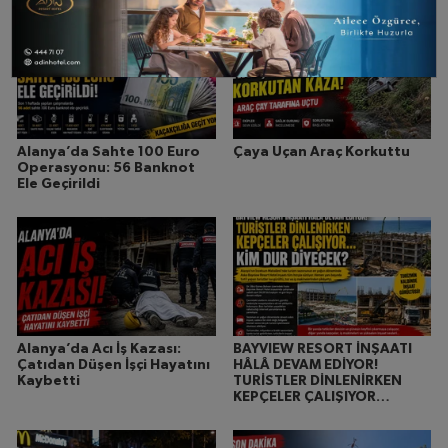
Alanya’da Sahte 100 Euro
Çaya Uçan Araç Korkuttu
Operasyonu: 56 Banknot
Ele Geçirildi
Alanya’da Acı İş Kazası:
BAYVIEW RESORT İNŞAATI
Çatıdan Düşen İşçi Hayatını
HÂLÂ DEVAM EDİYOR!
Kaybetti
TURİSTLER DİNLENİRKEN
KEPÇELER ÇALIŞIYOR…