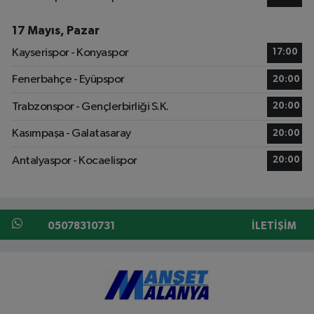
17 Mayıs, Pazar
Kayserispor - Konyaspor
17:00
Fenerbahçe - Eyüpspor
20:00
Trabzonspor - Gençlerbirliği S.K.
20:00
Kasımpaşa - Galatasaray
20:00
Antalyaspor - Kocaelispor
20:00
05078310731
İLETIŞIM