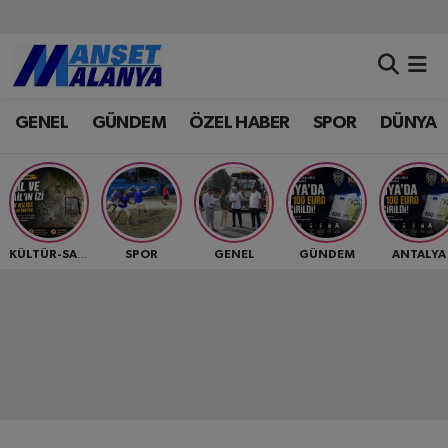
Antalya Nöbetçi Eczaneler
GENEL
GÜNDEM
ÖZEL HABER
SPOR
DÜNYA
Antalya Hava Durumu
Antalya Namaz Vakitleri
Antalya Trafik Yoğunluk Haritası
SPOR
GENEL
GÜNDEM
ANTALYA
KÜLTÜR-SANAT
Süper Lig Puan Durumu ve Fikstür
Tüm Manşetler
Son Dakika Haberleri
Haber Arşivi