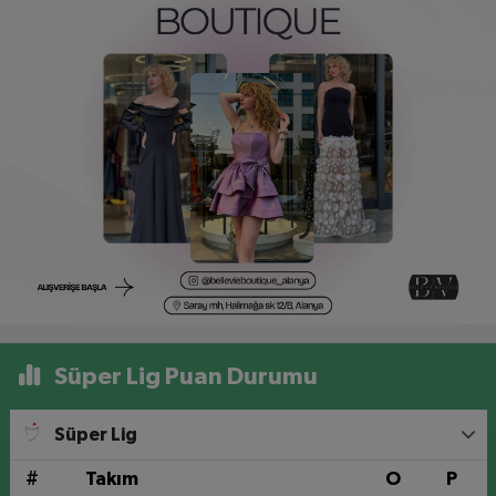
Süper Lig Puan Durumu
Süper Lig
#
Takım
O
P