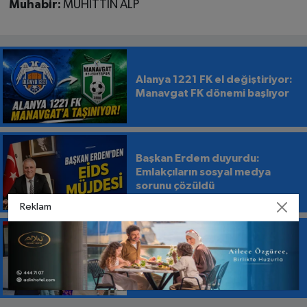
Muhabir:
MUHİTTİN ALP
Alanya 1221 FK el değiştiriyor:
Manavgat FK dönemi başlıyor
Başkan Erdem duyurdu:
Emlakçıların sosyal medya
sorunu çözüldü
Reklam
Tavlı’dan Atatürk Caddesi’nde
“Yaya Geçidi” Çıkışı: UKOME’ye
Bile Gitmedi