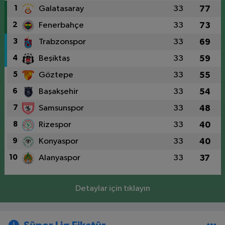
1
Galatasaray
33
77
2
Fenerbahçe
33
73
3
Trabzonspor
33
69
4
Beşiktaş
33
59
5
Göztepe
33
55
6
Başakşehir
33
54
7
Samsunspor
33
48
8
Rizespor
33
40
9
Konyaspor
33
40
10
Alanyaspor
33
37
Detaylar için tıklayın