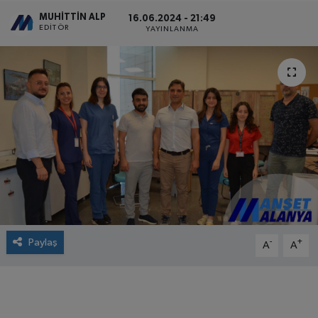
MUHITTIN ALP
16.06.2024 - 21:49
EDITÖR
YAYINLANMA
Paylaş
-
+
A
A