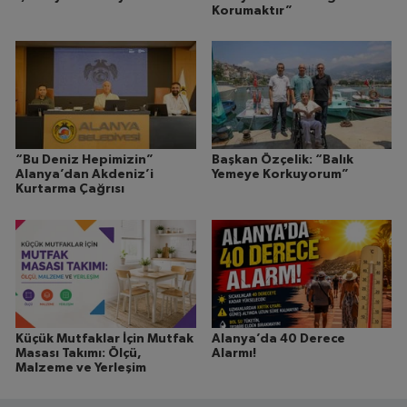
Korumaktır”
“Bu Deniz Hepimizin”
Başkan Özçelik: “Balık
Alanya’dan Akdeniz’i
Yemeye Korkuyorum”
Kurtarma Çağrısı
Küçük Mutfaklar İçin Mutfak
Alanya’da 40 Derece
Masası Takımı: Ölçü,
Alarmı!
Malzeme ve Yerleşim