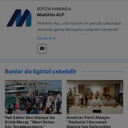
EDITÖR HAKKINDA
Muhittin ALP
Muhittin Alp, sivil toplum ve gençlik çalışmaları
alanında geniş deneyime sahip bir uzmandır.
Akdeniz Gençlik Derneği'nin başkanı olarak
Devam Et
görev yapmaktadır ve Alanya'da çeşitli sivil
toplum kuruluşlarında liderlik ve danışmanlık
rolleri üstlenmiştir. Alp, yerel yönetimlerde
stratejik planlama süreçlerine sivil toplum
kuruluşlarının katılımını teşvik etmek ve gençlik
Bunlar da ilginizi çekebilir
katılımını artırmak amacıyla pro
Vali Şahin’den Alanya’da
Anahtar Parti Alanya:
Kritik Mesaj: “Mavi Vatan
“Akdeniz’i Korumak
İçin Teyakkuzdayız”
Alanya’nın Geleceğini