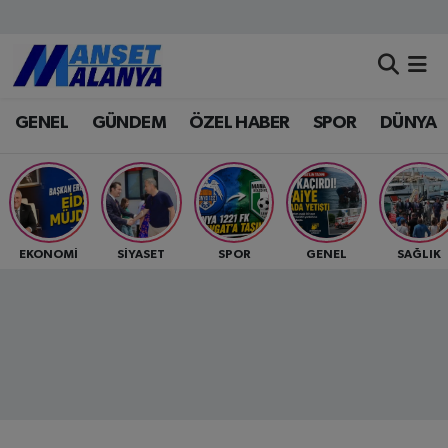
Antalya Nöbetçi Eczaneler
GENEL
GÜNDEM
ÖZEL HABER
SPOR
DÜNYA
Antalya Hava Durumu
Antalya Namaz Vakitleri
Antalya Trafik Yoğunluk Haritası
EKONOMİ
SİYASET
SPOR
GENEL
SAĞLIK
Süper Lig Puan Durumu ve Fikstür
Tüm Manşetler
Son Dakika Haberleri
Haber Arşivi