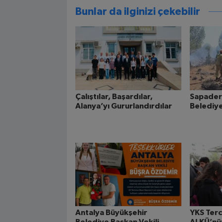
Bunlar da ilginizi çekebilir
Çalıştılar, Başardılar,
Sapader
Alanya’yı Gururlandırdılar
Belediye
Antalya Büyükşehir
YKS Terc