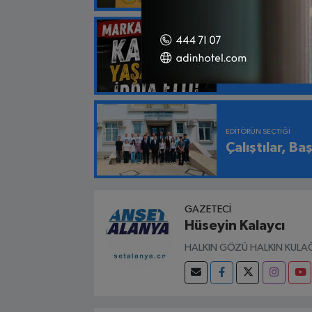
EDITÖRÜN SEÇTIĞI
“Markaya Güv
EDITÖRÜN SEÇTIĞI
Çalıştılar, Ba
GAZETECI
Hüseyin Kalaycı
HALKIN GÖZÜ HALKIN KULAĞ