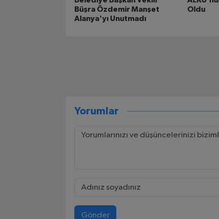
Belediye Başkan Vekili
ALKÜ’nün
Büşra Özdemir Manşet
Oldu
Alanya'yı Unutmadı
Yorumlar
Gönder