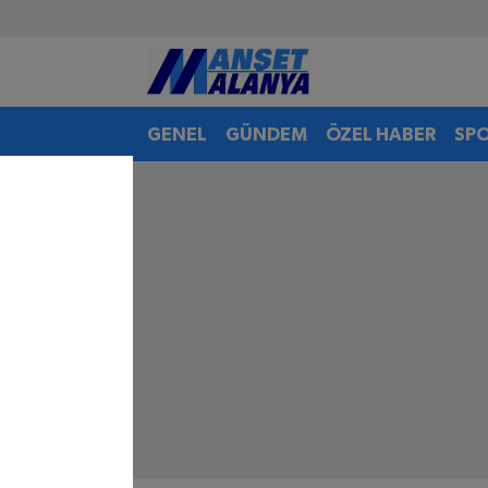
Antalya Nöbetçi Eczaneler
GENEL
GÜNDEM
ÖZEL HABER
SP
Antalya Hava Durumu
Antalya Namaz Vakitleri
Antalya Trafik Yoğunluk Haritası
Süper Lig Puan Durumu ve Fikstür
Tüm Manşetler
Son Dakika Haberleri
Haber Arşivi