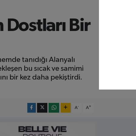
Dostları Bir
nemde tanıdığı Alanyalı
ekleşen bu sıcak ve samimi
nı bir kez daha pekiştirdi.
-
+
A
A