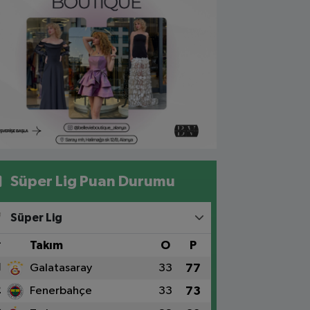
Süper Lig Puan Durumu
Süper Lig
#
Takım
O
P
1
Galatasaray
33
77
2
Fenerbahçe
33
73