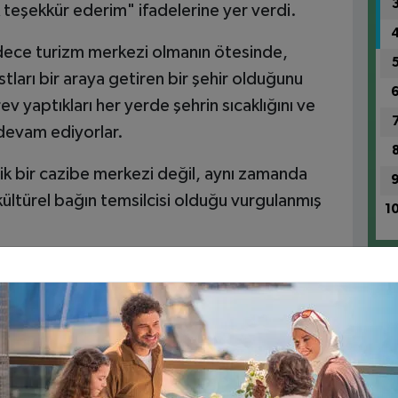
ok teşekkür ederim" ifadelerine yer verdi.
dece turizm merkezi olmanın ötesinde,
ları bir araya getiren bir şehir olduğunu
ev yaptıkları her yerde şehrin sıcaklığını ve
devam ediyorlar.
tik bir cazibe merkezi değil, aynı zamanda
 kültürel bağın temsilcisi olduğu vurgulanmış
1
pimizin” Alanya’dan Akdeniz’i Kurtarma
1