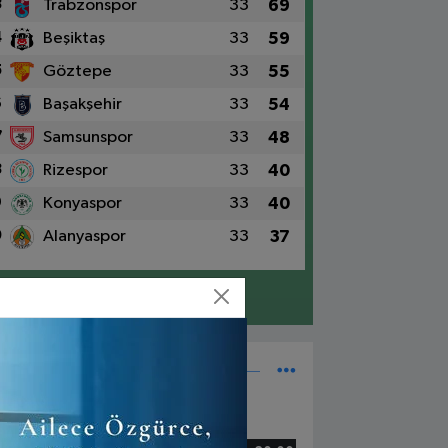
3
Trabzonspor
33
69
4
Beşiktaş
33
59
5
Göztepe
33
55
6
Başakşehir
33
54
7
Samsunspor
33
48
8
Rizespor
33
40
9
Konyaspor
33
40
0
Alanyaspor
33
37
Detaylar için tıklayın
Süper Lig Fikstür
5 Mayıs, Cuma