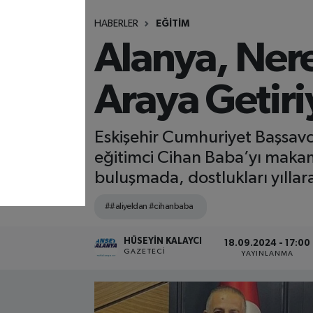
HABERLER
EĞİTİM
Alanya, Nere
Araya Getiri
Eskişehir Cumhuriyet Başsavc
eğitimci Cihan Baba’yı makamı
buluşmada, dostlukları yıllara
##aliyeldan #cihanbaba
HÜSEYIN KALAYCI
18.09.2024 - 17:00
GAZETECI
YAYINLANMA