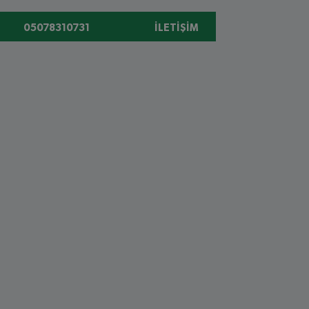
05078310731
İLETIŞIM