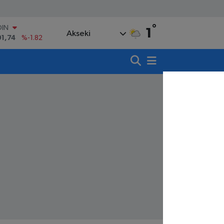
OIN
91,74
%-1.82
°
1
AR
Akseki
3620
%0.02
O
8690
%0.19
LİN
0380
%0.18
TIN
,09000
%0.19
100
98,00
%0