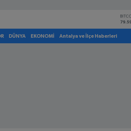
BITC
79.5
DOL
45,4
EUR
OR
DÜNYA
EKONOMİ
Antalya ve İlçe Haberleri
53,3
STER
61,6
G.AL
6862
BİST
14.5