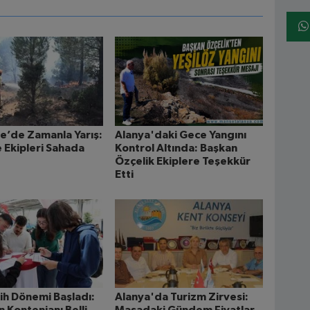
e’de Zamanla Yarış:
Alanya'daki Gece Yangını
 Ekipleri Sahada
Kontrol Altında: Başkan
Özçelik Ekiplere Teşekkür
Etti
ih Dönemi Başladı:
Alanya'da Turizm Zirvesi: