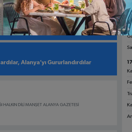
Ri
1
Fa
endi, Kabusu Yaşadığını İddia Etti”
Ga
Sa
1
şardılar, Alanya’yı Gururlandırdılar
Ka
Fe
Tr
I HALKIN DİLİ MANŞET ALANYA GAZETESİ
Ka
An