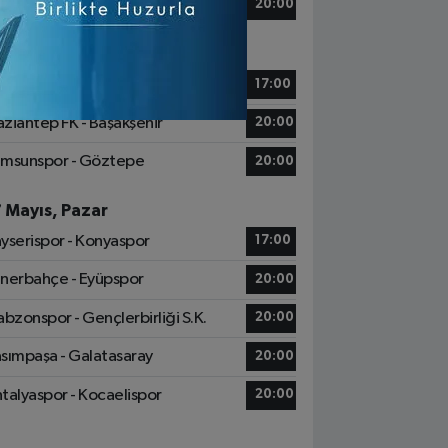
zespor - Beşiktaş
20:00
6 Mayıs, Cumartesi
tih Karagümrük - Alanyaspor
17:00
ziantep FK - Başakşehir
20:00
msunspor - Göztepe
20:00
7 Mayıs, Pazar
yserispor - Konyaspor
17:00
nerbahçe - Eyüpspor
20:00
abzonspor - Gençlerbirliği S.K.
20:00
sımpaşa - Galatasaray
20:00
talyaspor - Kocaelispor
20:00