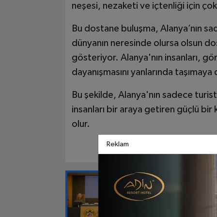
neşesi, nezaketi ve içtenliği için ç
Bu dostane buluşma, Alanya’nın sa
dünyanın neresinde olursa olsun dost
gösteriyor. Alanya'nın insanları, gör
dayanışmasını yanlarında taşımaya 
Bu şekilde, Alanya'nın sadece turis
insanları bir araya getiren güçlü bir
olur.
Reklam
EDITÖRÜN SEÇTIĞI
“Bu Deniz He
Çağrısı