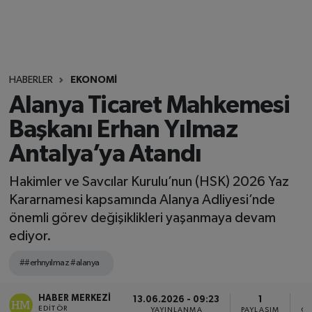
HABERLER
EKONOMİ
Alanya Ticaret Mahkemesi
Başkanı Erhan Yılmaz
Antalya’ya Atandı
Hakimler ve Savcılar Kurulu’nun (HSK) 2026 Yaz
Kararnamesi kapsamında Alanya Adliyesi’nde
önemli görev değişiklikleri yaşanmaya devam
ediyor.
##erhnyılmaz #alanya
HABER MERKEZI
13.06.2026 - 09:23
1
EDITÖR
YAYINLANMA
PAYLAŞIM
OK