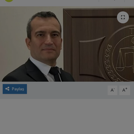
Paylaş
-
+
A
A