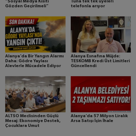
“Sosyal Medya Kısıtı
Tuna tek tek üyeleri
Gözden Geçirilmeli”
telefonla arıyor
Alanya’da Bir Yangın Alarmı
Alanya Esnafına Müjde:
Daha: Gödre Yaylası
TESKOMB Kredi Üst Limitleri
Alevlerle Mücadele Ediyor
Güncellendi
ALTSO Meclisinden Güçlü
Alanya’da 57 Milyon Liralık
Mesaj: Ekonomiye Destek,
Arsa Satışı İçin İhale
Çocuklara Umut