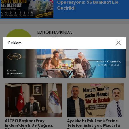
Operasyonu: 56 Banknot Ele
Geçirildi
EDITÖR HAKKINDA
Haber Merkezi
Reklam
Bunlar da ilginizi çekebilir
ALTSO Başkanı Eray
Ayakkabı Eskitmek Yerine
Erdem’den EİDS Çağrısı:
Telefon Eskitiyor. Mustafa