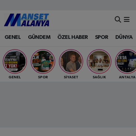
Antalya Nöbetçi Eczaneler
GENEL
GÜNDEM
ÖZEL HABER
SPOR
DÜNYA
Antalya Hava Durumu
Antalya Namaz Vakitleri
Antalya Trafik Yoğunluk Haritası
GENEL
SPOR
SİYASET
SAĞLIK
ANTALYA
Süper Lig Puan Durumu ve Fikstür
Tüm Manşetler
Son Dakika Haberleri
Haber Arşivi