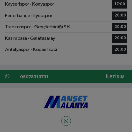
Kayserispor - Konyaspor
17:00
Fenerbahçe - Eyüpspor
20:00
Trabzonspor - Gençlerbirliği S.K.
20:00
Kasımpaşa - Galatasaray
20:00
Antalyaspor - Kocaelispor
20:00
05078310731
İLETIŞIM