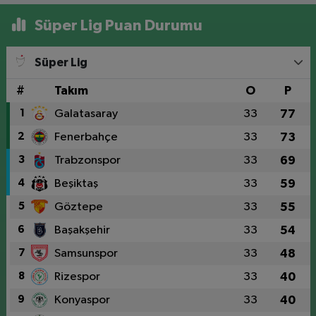
Süper Lig Puan Durumu
Süper Lig
#
Takım
O
P
1
Galatasaray
33
77
2
Fenerbahçe
33
73
3
Trabzonspor
33
69
4
Beşiktaş
33
59
5
Göztepe
33
55
6
Başakşehir
33
54
7
Samsunspor
33
48
8
Rizespor
33
40
9
Konyaspor
33
40