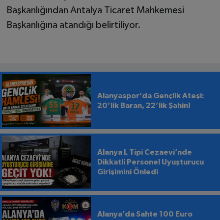
Başkanlığından Antalya Ticaret Mahkemesi
Başkanlığına atandığı belirtiliyor.
Alanyaspor’da Gençlik Ateşi:
20’lik Baran, 22’lik Şahin!
Alanya L Tipi Cezaevi’nde
Dikkatli Personel Uyuşturucu
Girişimini Önledi
Alanya’da Sahte 100 Euro