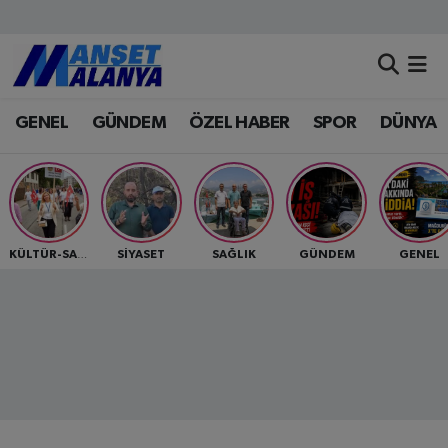
Antalya Nöbetçi Eczaneler
GENEL
GÜNDEM
ÖZEL HABER
SPOR
DÜNYA
Antalya Hava Durumu
Antalya Namaz Vakitleri
Antalya Trafik Yoğunluk Haritası
SİYASET
SAĞLIK
GÜNDEM
GENEL
KÜLTÜR-SANAT
Süper Lig Puan Durumu ve Fikstür
Tüm Manşetler
Son Dakika Haberleri
Haber Arşivi