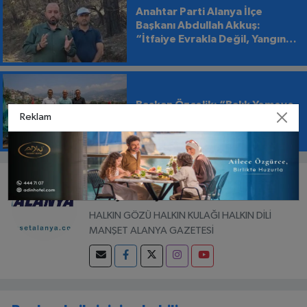
Anahtar Parti Alanya İlçe
Başkanı Abdullah Akkuş:
“İtfaiye Evrakla Değil, Yangınla
Mücadele Etmeli”
Başkan Özçelik: “Balık Yemeye
Reklam
Korkuyorum”
GAZETECI
Hüseyin Kalaycı
HALKIN GÖZÜ HALKIN KULAĞI HALKIN DİLİ
MANŞET ALANYA GAZETESİ