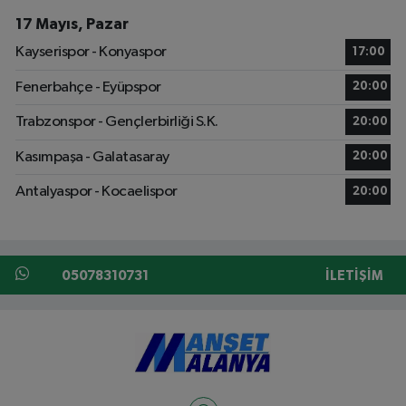
17 Mayıs, Pazar
Kayserispor - Konyaspor
17:00
Fenerbahçe - Eyüpspor
20:00
Trabzonspor - Gençlerbirliği S.K.
20:00
Kasımpaşa - Galatasaray
20:00
Antalyaspor - Kocaelispor
20:00
05078310731
İLETIŞIM