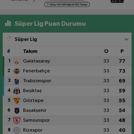
Süper Lig Puan Durumu
Süper Lig
#
Takım
O
P
1
Galatasaray
33
77
2
Fenerbahçe
33
73
3
Trabzonspor
33
69
4
Beşiktaş
33
59
5
Göztepe
33
55
6
Başakşehir
33
54
7
Samsunspor
33
48
8
Rizespor
33
40