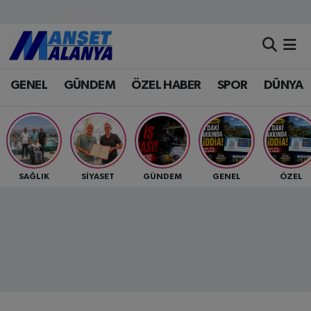
Antalya Nöbetçi Eczaneler
GENEL
GÜNDEM
ÖZEL HABER
SPOR
DÜNYA
Antalya Hava Durumu
Antalya Namaz Vakitleri
Antalya Trafik Yoğunluk Haritası
SAĞLIK
SİYASET
GÜNDEM
GENEL
ÖZEL
Süper Lig Puan Durumu ve Fikstür
Tüm Manşetler
Son Dakika Haberleri
Haber Arşivi