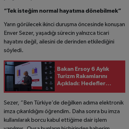
“Tek isteğim normal hayatıma dönebilmek”
Yarın görülecek ikinci duruşma öncesinde konuşan
Enver Sezer, yaşadığı sürecin yalnızca ticari
hayatını değil, ailesini de derinden etkilediğini
söyledi.
Bakan Ersoy 6 Aylık
Turizm Rakamlarını
Açıkladı: Hedefler
Korunuyor
Sezer, “Ben Türkiye’de değilken adıma elektronik
imza çıkarıldığını öğrendim. Daha sonra bu imza
kullanılarak borcu kabul ettiğime dair işlem
yapılmış. Oysa bunların hiçbirinden haberim