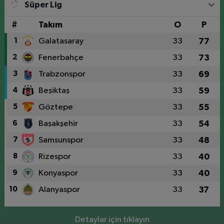
Süper Lig
#
Takım
O
P
1
Galatasaray
33
77
2
Fenerbahçe
33
73
3
Trabzonspor
33
69
4
Beşiktaş
33
59
5
Göztepe
33
55
6
Başakşehir
33
54
7
Samsunspor
33
48
8
Rizespor
33
40
9
Konyaspor
33
40
10
Alanyaspor
33
37
Detaylar için tıklayın