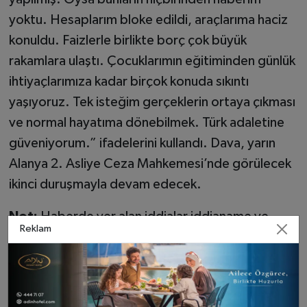
yoktu. Hesaplarım bloke edildi, araçlarıma haciz
konuldu. Faizlerle birlikte borç çok büyük
rakamlara ulaştı. Çocuklarımın eğitiminden günlük
ihtiyaçlarımıza kadar birçok konuda sıkıntı
yaşıyoruz. Tek isteğim gerçeklerin ortaya çıkması
ve normal hayatıma dönebilmek. Türk adaletine
güveniyorum.” ifadelerini kullandı. Dava, yarın
Alanya 2. Asliye Ceza Mahkemesi’nde görülecek
ikinci duruşmayla devam edecek.
Not:
Haberde yer alan iddialar iddianame ve
Reklam
taraf beyanlarına dayanmaktadır. Yargılama
süreci devam etmekte olup, sanıklar hakkında
kesinleşmiş bir mahkûmiyet kararı
bulunmamaktadır.