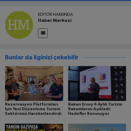
EDITÖR HAKKINDA
Haber Merkezi
Bunlar da ilginizi çekebilir
Rezervasyon Platformları
Bakan Ersoy 6 Aylık Turizm
İçin Yeni Düzenleme Turizm
Rakamlarını Açıkladı:
Sektörünü Hareketlendirdi
Hedefler Korunuyor