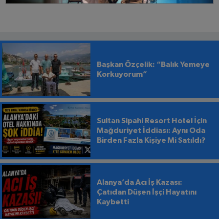
Başkan Özçelik: “Balık Yemeye
Korkuyorum”
Sultan Sipahi Resort Hotel İçin
Mağduriyet İddiası: Aynı Oda
Birden Fazla Kişiye Mi Satıldı?
Alanya’da Acı İş Kazası:
Çatıdan Düşen İşçi Hayatını
Kaybetti