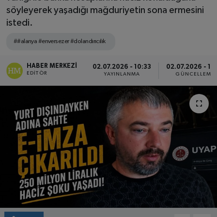
söyleyerek yaşadığı mağduriyetin sona ermesini
istedi.
##alanya #enversezer #dolandırıcılık
HABER MERKEZI
02.07.2026 - 10:33
02.07.2026 - 14
EDITÖR
YAYINLANMA
GÜNCELLEME