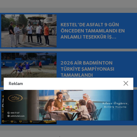
KESTEL'DE ASFALT 9 GÜN
ÖNCEDEN TAMAMLANDI EN
ANLAMLI TEŞEKKÜR İŞ
MAKİNESİNİN ÜZERİNE
BIRAKILDI
2026 AİR BADMİNTON
TÜRKİYE ŞAMPİYONASI
TAMAMLANDI
Reklam
ALANYA’DA MİKAİL VE
CEBRAİL’İN İZLERİ: 138 YILLIK
RUM KİLİSESİ TARİHE TANIKLIK
EDİYOR