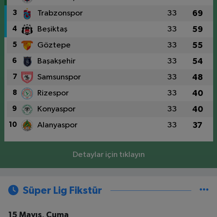
3
Trabzonspor
33
69
4
Beşiktaş
33
59
5
Göztepe
33
55
6
Başakşehir
33
54
7
Samsunspor
33
48
8
Rizespor
33
40
9
Konyaspor
33
40
10
Alanyaspor
33
37
Detaylar için tıklayın
Süper Lig Fikstür
15 Mayıs, Cuma