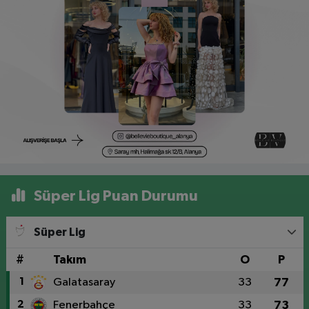
Süper Lig Puan Durumu
Süper Lig
#
Takım
O
P
1
Galatasaray
33
77
2
Fenerbahçe
33
73