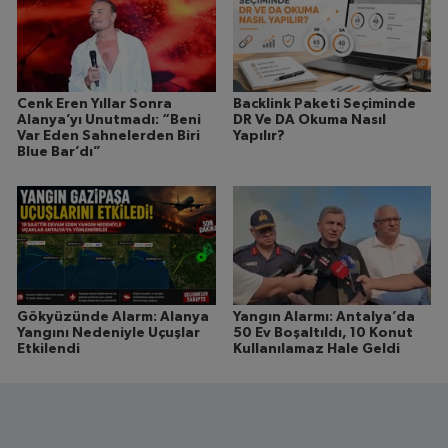
Cenk Eren Yıllar Sonra
Backlink Paketi Seçiminde
Alanya’yı Unutmadı: “Beni
DR Ve DA Okuma Nasıl
Var Eden Sahnelerden Biri
Yapılır?
Blue Bar’dı”
Gökyüzünde Alarm: Alanya
Yangın Alarmı: Antalya’da
Yangını Nedeniyle Uçuşlar
50 Ev Boşaltıldı, 10 Konut
Etkilendi
Kullanılamaz Hale Geldi