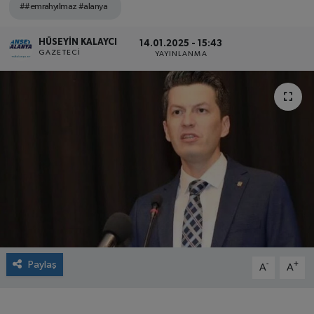
##emrahyılmaz #alanya
HÜSEYIN KALAYCI
14.01.2025 - 15:43
GAZETECI
YAYINLANMA
Paylaş
-
+
A
A