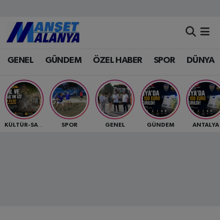
Antalya Nöbetçi Eczaneler
GENEL
GÜNDEM
ÖZEL HABER
SPOR
DÜNYA
Antalya Hava Durumu
Antalya Namaz Vakitleri
Antalya Trafik Yoğunluk Haritası
SPOR
GENEL
GÜNDEM
ANTALYA
KÜLTÜR-SANAT
Süper Lig Puan Durumu ve Fikstür
Tüm Manşetler
Son Dakika Haberleri
Haber Arşivi