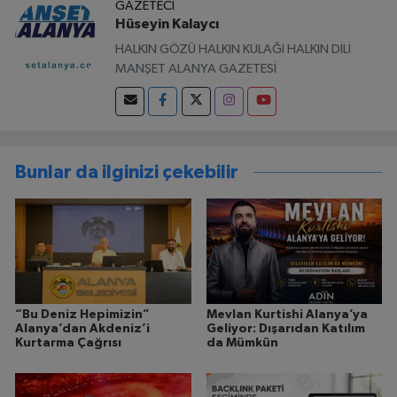
GAZETECI
Hüseyin Kalaycı
HALKIN GÖZÜ HALKIN KULAĞI HALKIN DİLİ
MANŞET ALANYA GAZETESİ
Bunlar da ilginizi çekebilir
“Bu Deniz Hepimizin”
Mevlan Kurtishi Alanya’ya
Alanya’dan Akdeniz’i
Geliyor: Dışarıdan Katılım
Kurtarma Çağrısı
da Mümkün