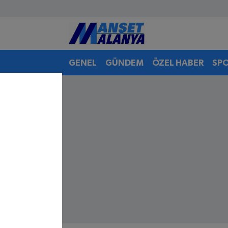
Antalya Nöbetçi Eczaneler
GENEL
GÜNDEM
ÖZEL HABER
SP
Antalya Hava Durumu
Antalya Namaz Vakitleri
Antalya Trafik Yoğunluk Haritası
Süper Lig Puan Durumu ve Fikstür
Tüm Manşetler
Son Dakika Haberleri
Haber Arşivi