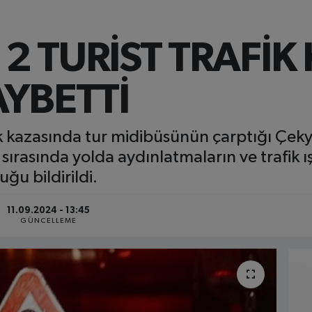
2 TURİST TRAFİK
AYBETTİ
 kazasında tur midibüsünün çarptığı Çekya
 sırasında yolda aydınlatmaların ve trafik ı
uğu bildirildi.
11.09.2024 - 13:45
GÜNCELLEME