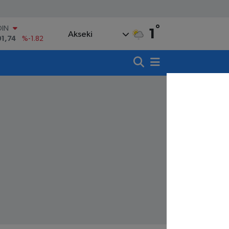
OIN
91,74
%-1.82
°
1
AR
Akseki
3620
%0.02
O
8690
%0.19
LİN
0380
%0.18
TIN
,09000
%0.19
100
98,00
%0