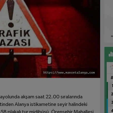
yolunda akşam saat 22.00 sıralarında
nden Alanya istikametine seyir halindeki
8 plakalı tur midibüsü, Örenşehir Mahallesi