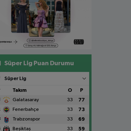
Süper Lig Puan Durumu
Süper Lig
#
Takım
O
P
1
Galatasaray
33
77
2
Fenerbahçe
33
73
3
Trabzonspor
33
69
4
Beşiktaş
33
59