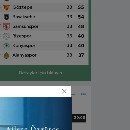
5
Göztepe
33
55
6
Başakşehir
33
54
7
Samsunspor
33
48
8
Rizespor
33
40
9
Konyaspor
33
40
0
Alanyaspor
33
37
Detaylar için tıklayın
Süper Lig Fikstür
5 Mayıs, Cuma
zespor - Beşiktaş
20:00