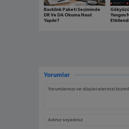
Backlink Paketi Seçiminde
Gökyüzü
DR Ve DA Okuma Nasıl
Yangını 
Yapılır?
Etkilend
Yorumlar