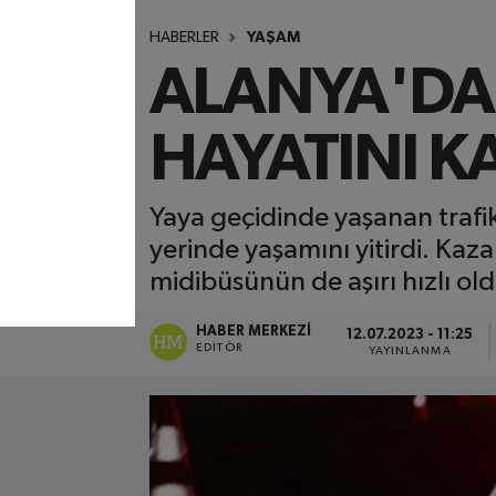
HABERLER
YAŞAM
ALANYA'DA 
HAYATINI K
Yaya geçidinde yaşanan trafik
yerinde yaşamını yitirdi. Kaza
midibüsünün de aşırı hızlı old
HABER MERKEZI
12.07.2023 - 11:25
EDITÖR
YAYINLANMA