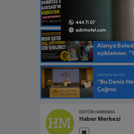
EDITÖRÜN SEÇTIĞI
Çaya Uçan Ar
EDITÖRÜN SEÇTIĞI
Alanya Beledi
açıklaması: “
EDITÖRÜN SEÇTIĞI
“Bu Deniz He
Çağrısı
EDITÖR HAKKINDA
Haber Merkezi