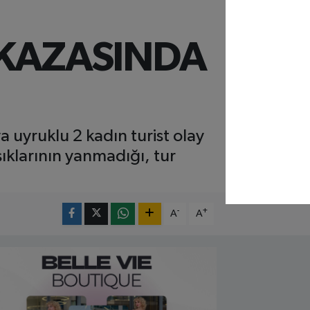
 KAZASINDA
 uyruklu 2 kadın turist olay
şıklarının yanmadığı, tur
-
+
A
A