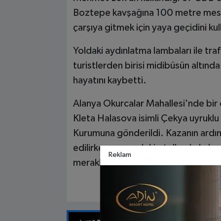
Boztepe kavşağına 100 metre mesafe
çarşıya gitmek için yaya geçidini kul
Yoldaki aydınlatma lambaları ile traf
turistlerden birisi midibüsün altında 
hayatını kaybetti.
Alanya Okurcalar Mahallesi'nde bir 
Kleta Halasova isimli Çekya uyruklu 
Kurumuna gönderildi. Kazanın ardın
edilirken, çevredeki otellerde kalan 
Reklam
meraklı bakışlarla izlediler.