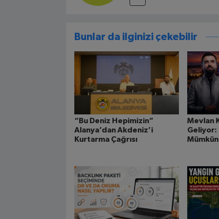
Bunlar da ilginizi çekebilir
“Bu Deniz Hepimizin”
Mevlan K
Alanya’dan Akdeniz’i
Geliyor:
Kurtarma Çağrısı
Mümkün