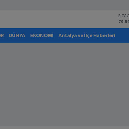
BITC
79.5
DOL
45,4
EUR
OR
DÜNYA
EKONOMİ
Antalya ve İlçe Haberleri
53,3
STER
61,6
G.AL
6862
BİST
14.5