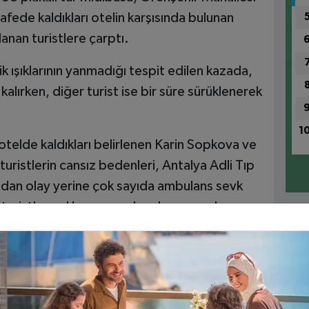
de kaldıkları otelin karşısında bulunan
lanan turistlere çarptı.
ik ışıklarının yanmadığı tespit edilen kazada,
kalırken, diğer turist ise bir süre sürüklenerek
1
otelde kaldıkları belirlenen Karin Sopkova ve
turistlerin cansız bedenleri, Antalya Adli Tıp
dan olay yerine çok sayıda ambulans sevk
turistler yol kenarına çıkarak yaşananları
1
Ri