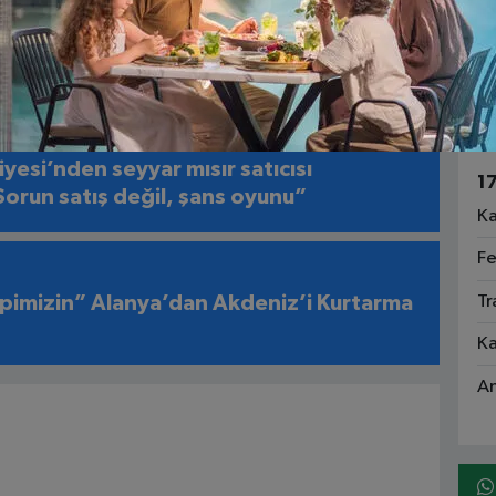
1
Fa
aç Korkuttu
Ga
Sa
yesi’nden seyyar mısır satıcısı
1
Sorun satış değil, şans oyunu”
Ka
Fe
pimizin” Alanya’dan Akdeniz’i Kurtarma
Tr
Ka
An