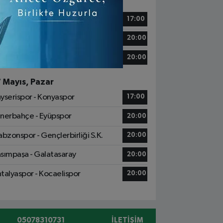
6 Mayıs, Cumartesi
tih Karagümrük - Alanyaspor
17:00
ziantep FK - Başakşehir
20:00
msunspor - Göztepe
20:00
7 Mayıs, Pazar
yserispor - Konyaspor
17:00
nerbahçe - Eyüpspor
20:00
abzonspor - Gençlerbirliği S.K.
20:00
sımpaşa - Galatasaray
20:00
talyaspor - Kocaelispor
20:00
05078310731
İLETIŞIM