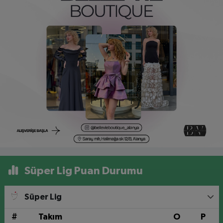
Süper Lig Puan Durumu
Süper Lig
#
Takım
O
P