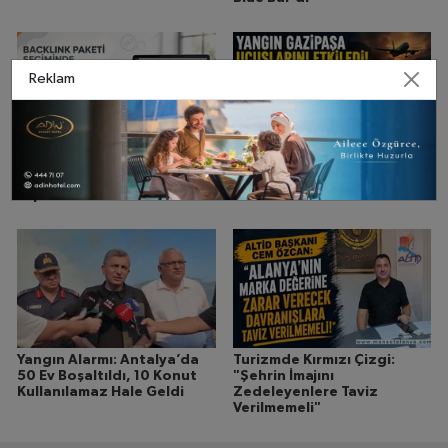
Reklam
Backlink Paketi Seçiminde
Gökyüzünde Alarm: Alanya
DR Ve DA Okuma Nasıl
Yangını Nedeniyle Uçuşlar
Yapılır?
Etkilendi
Yangın Alarmı: Antalya’da
Turizmde Kırmızı Çizgi:
50 Ev Boşaltıldı, 10 Konut
"Şehrin İmajını
Kullanılamaz Hale Geldi
Zedeleyenlere Taviz
Verilmemeli"