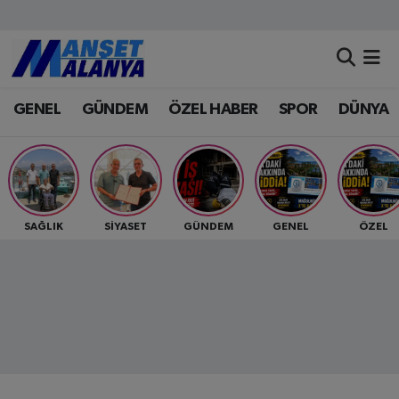
Antalya Nöbetçi Eczaneler
GENEL
GÜNDEM
ÖZEL HABER
SPOR
DÜNYA
Antalya Hava Durumu
Antalya Namaz Vakitleri
Antalya Trafik Yoğunluk Haritası
SAĞLIK
SİYASET
GÜNDEM
GENEL
ÖZEL
Süper Lig Puan Durumu ve Fikstür
Tüm Manşetler
Son Dakika Haberleri
Haber Arşivi