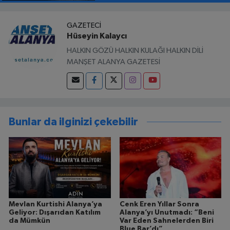
GAZETECI
Hüseyin Kalaycı
HALKIN GÖZÜ HALKIN KULAĞI HALKIN DİLİ
MANŞET ALANYA GAZETESİ
Bunlar da ilginizi çekebilir
Mevlan Kurtishi Alanya’ya
Cenk Eren Yıllar Sonra
Geliyor: Dışarıdan Katılım
Alanya’yı Unutmadı: “Beni
da Mümkün
Var Eden Sahnelerden Biri
Blue Bar’dı”