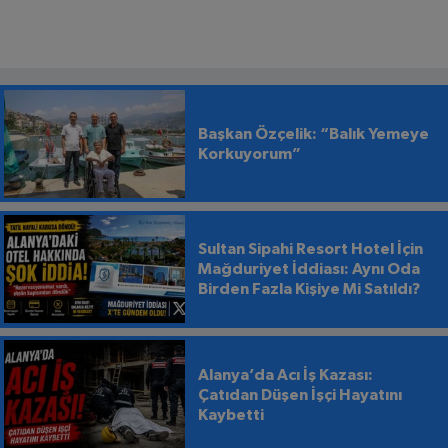
Başkan Özçelik: “Balık Yemeye
Korkuyorum”
Sultan Sipahi Resort Hotel İçin
Mağduriyet İddiası: Aynı Oda
Birden Fazla Kişiye Mi Satıldı?
Alanya’da Acı İş Kazası:
Çatıdan Düşen İşçi Hayatını
Kaybetti