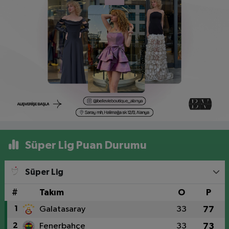
Süper Lig Puan Durumu
Süper Lig
#
Takım
O
P
1
Galatasaray
33
77
2
Fenerbahçe
33
73