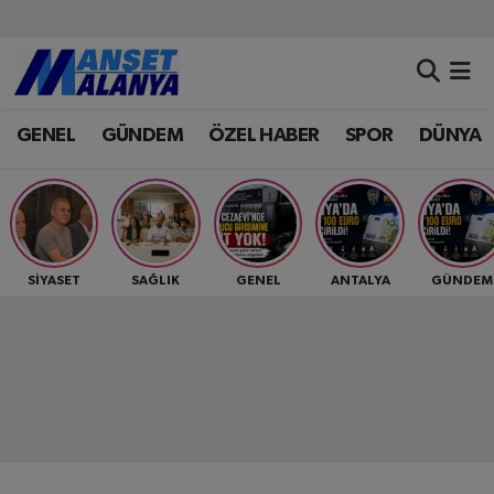
Antalya Nöbetçi Eczaneler
GENEL
GÜNDEM
ÖZEL HABER
SPOR
DÜNYA
Antalya Hava Durumu
Antalya Namaz Vakitleri
Antalya Trafik Yoğunluk Haritası
SİYASET
SAĞLIK
GENEL
ANTALYA
GÜNDEM
Süper Lig Puan Durumu ve Fikstür
Tüm Manşetler
Son Dakika Haberleri
Haber Arşivi