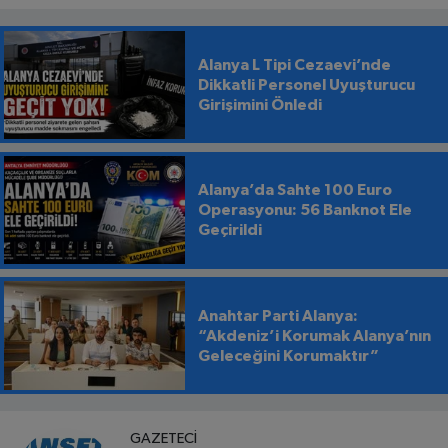
Alanya L Tipi Cezaevi’nde
Dikkatli Personel Uyuşturucu
Girişimini Önledi
Alanya’da Sahte 100 Euro
Operasyonu: 56 Banknot Ele
Geçirildi
Anahtar Parti Alanya:
“Akdeniz’i Korumak Alanya’nın
Geleceğini Korumaktır”
GAZETECI