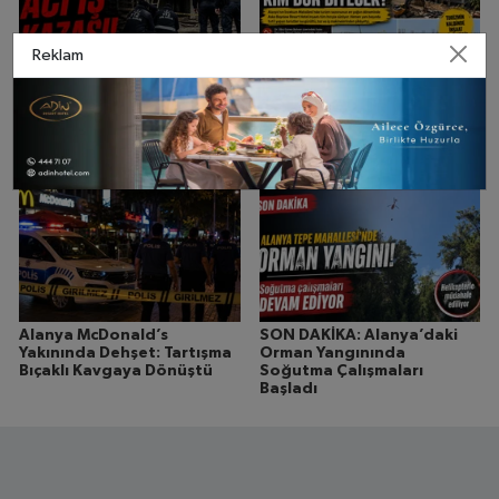
Reklam
Alanya’da Acı İş Kazası:
BAYVIEW RESORT İNŞAATI
Çatıdan Düşen İşçi Hayatını
HÂLÂ DEVAM EDİYOR!
Kaybetti
TURİSTLER DİNLENİRKEN
KEPÇELER ÇALIŞIYOR…
Alanya McDonald’s
SON DAKİKA: Alanya’daki
Yakınında Dehşet: Tartışma
Orman Yangınında
Bıçaklı Kavgaya Dönüştü
Soğutma Çalışmaları
Başladı