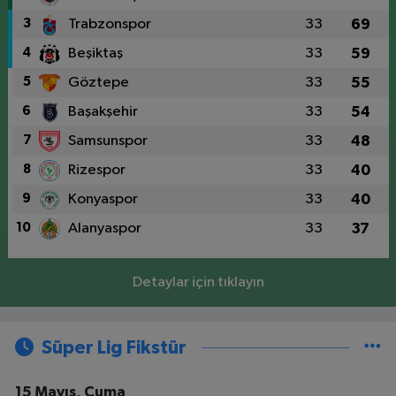
3
Trabzonspor
33
69
4
Beşiktaş
33
59
5
Göztepe
33
55
6
Başakşehir
33
54
7
Samsunspor
33
48
8
Rizespor
33
40
9
Konyaspor
33
40
10
Alanyaspor
33
37
Detaylar için tıklayın
Süper Lig Fikstür
15 Mayıs, Cuma