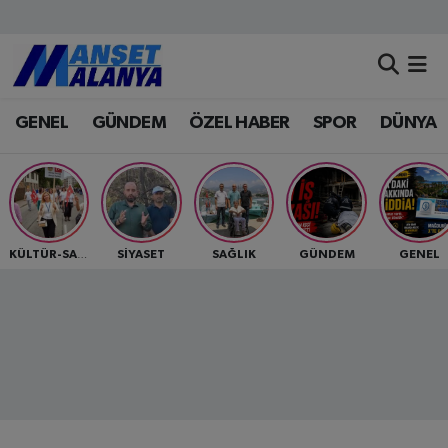
Antalya Nöbetçi Eczaneler
GENEL
GÜNDEM
ÖZEL HABER
SPOR
DÜNYA
Antalya Hava Durumu
Antalya Namaz Vakitleri
Antalya Trafik Yoğunluk Haritası
SİYASET
SAĞLIK
GÜNDEM
GENEL
KÜLTÜR-SANAT
Süper Lig Puan Durumu ve Fikstür
Tüm Manşetler
Son Dakika Haberleri
Haber Arşivi