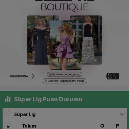
Süper Lig Puan Durumu
Süper Lig
#
Takım
O
P