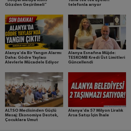
“Sosyal Medya Kısıtı
Tuna tek tek üyeleri
Gözden Geçirilmeli”
telefonla arıyor
Alanya’da Bir Yangın Alarmı
Alanya Esnafına Müjde:
Daha: Gödre Yaylası
TESKOMB Kredi Üst Limitleri
Alevlerle Mücadele Ediyor
Güncellendi
ALTSO Meclisinden Güçlü
Alanya’da 57 Milyon Liralık
Mesaj: Ekonomiye Destek,
Arsa Satışı İçin İhale
Çocuklara Umut