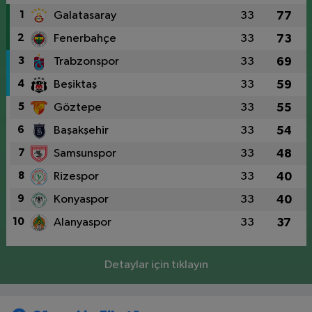
1
Galatasaray
33
77
2
Fenerbahçe
33
73
3
Trabzonspor
33
69
4
Beşiktaş
33
59
5
Göztepe
33
55
6
Başakşehir
33
54
7
Samsunspor
33
48
8
Rizespor
33
40
9
Konyaspor
33
40
10
Alanyaspor
33
37
Detaylar için tıklayın