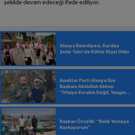
şekilde devam edeceği ifade ediliyor.
Alanya Belediyesi, Kardeş
Şehir Talsi’de Kültür Elçisi Oldu
Anahtar Parti Alanya İlçe
Başkanı Abdullah Akkuş:
“İtfaiye Evrakla Değil, Yangınla
Mücadele Etmeli”
Başkan Özçelik: “Balık Yemeye
Korkuyorum”