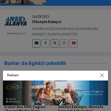
GAZETECI
Hüseyin Kalaycı
HALKIN GÖZÜ HALKIN KULAĞI HALKIN DİLİ
MANŞET ALANYA GAZETESİ
Bunlar da ilginizi çekebilir
Reklam
ALTSO Başkanı Eray
Ayakkabı Eskitmek Yerine
Erdem’den EİDS Çağrısı:
Telefon Eskitiyor. Mustafa