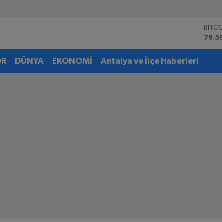
BITC
79.5
DOL
45,4
OR
DÜNYA
EKONOMİ
Antalya ve İlçe Haberleri
EUR
53,3
STER
61,6
G.AL
6862
BİST
14.5