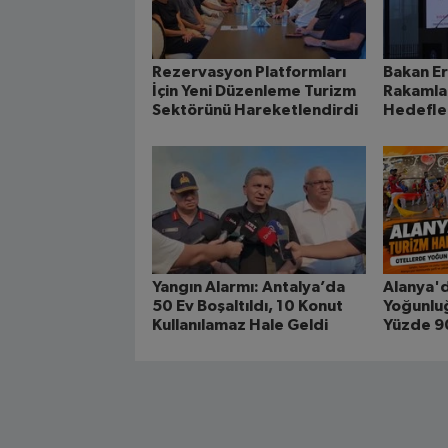
Rezervasyon Platformları
Bakan Er
İçin Yeni Düzenleme Turizm
Rakamlar
Sektörünü Hareketlendirdi
Hedefle
Yangın Alarmı: Antalya’da
Alanya'd
50 Ev Boşaltıldı, 10 Konut
Yoğunluğ
Kullanılamaz Hale Geldi
Yüzde 90