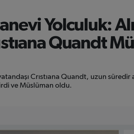
anevi Yolculuk: A
ıstıana Quandt M
tandaşı Crıstıana Quandt, uzun süredir ara
irdi ve Müslüman oldu.