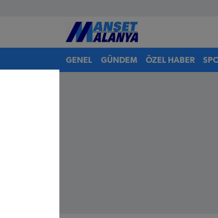
Antalya Nöbetçi Eczaneler
GENEL
GÜNDEM
ÖZEL HABER
SP
Antalya Hava Durumu
Antalya Namaz Vakitleri
Antalya Trafik Yoğunluk Haritası
Süper Lig Puan Durumu ve Fikstür
Tüm Manşetler
Son Dakika Haberleri
Haber Arşivi