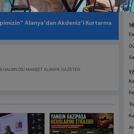
1
Ri
pimizin” Alanya’dan Akdeniz’i Kurtarma
1
Fa
Ga
Sa
I HALKIN DİLİ MANŞET ALANYA GAZETESİ
1
Ka
Fe
Tr
Ka
An