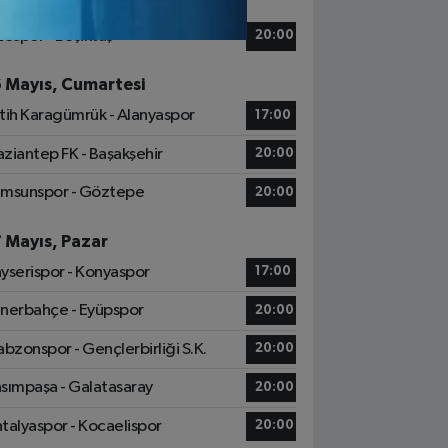
5 Mayıs, Cuma
zespor - Beşiktaş
20:00
6 Mayıs, Cumartesi
tih Karagümrük - Alanyaspor
17:00
ziantep FK - Başakşehir
20:00
msunspor - Göztepe
20:00
7 Mayıs, Pazar
yserispor - Konyaspor
17:00
nerbahçe - Eyüpspor
20:00
abzonspor - Gençlerbirliği S.K.
20:00
sımpaşa - Galatasaray
20:00
talyaspor - Kocaelispor
20:00