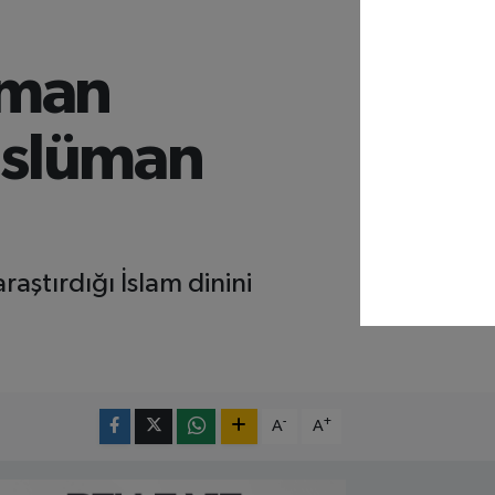
lman
üslüman
ştırdığı İslam dinini
-
+
A
A