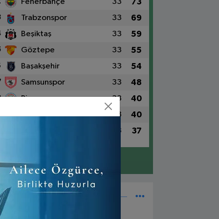
2
Fenerbahçe
33
73
3
Trabzonspor
33
69
4
Beşiktaş
33
59
5
Göztepe
33
55
6
Başakşehir
33
54
7
Samsunspor
33
48
8
Rizespor
33
40
9
Konyaspor
33
40
0
Alanyaspor
33
37
Detaylar için tıklayın
Süper Lig Fikstür