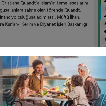
, Crıstıana Quandt’a İslam’ın temel esaslarını
uygusal anlara sahne olan törende Quandt,
inanç yolculuğuna adım attı. Müftü İlhan,
ra Kur’an-ı Kerim ve Diyanet İşleri Başkanlığı
1
aç Korkuttu
yesi’nden seyyar mısır satıcısı
Sorun satış değil, şans oyunu”