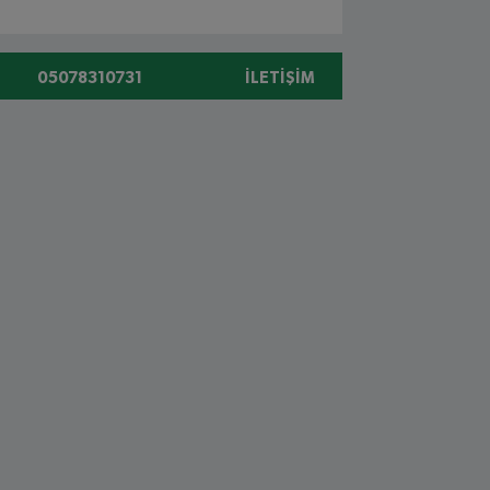
05078310731
İLETIŞIM