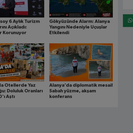
soy 6 Aylık Turizm
Gökyüzünde Alarm: Alanya
ını Açıkladı:
Yangını Nedeniyle Uçuşlar
r Korunuyor
Etkilendi
a Otellerde Yaz
Alanya’da diplomatik mesai!
u: Doluluk Oranları
Sabah yüzme, akşam
'ı Aştı
konferans