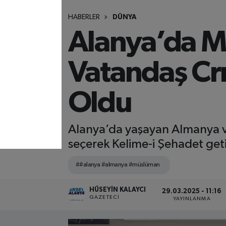
HABERLER
DÜNYA
Alanya’da M
Vatandaş Cr
Oldu
Alanya’da yaşayan Almanya va
seçerek Kelime-i Şehadet get
##alanya #almanya #müslüman
HÜSEYIN KALAYCI
29.03.2025 - 11:16
GAZETECI
YAYINLANMA