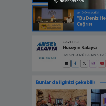
EDITÖRÜN SEÇTIĞI
“Bu Deniz He
Çağrısı
GAZETECI
Hüseyin Kalaycı
HALKIN GÖZÜ HALKIN KULAĞ
Bunlar da ilginizi çekebilir