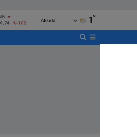
°
OIN
1
Akseki
91,74
%-1.82
AR
3620
%0.02
O
8690
%0.19
LİN
0380
%0.18
TIN
,09000
%0.19
100
98,00
%0