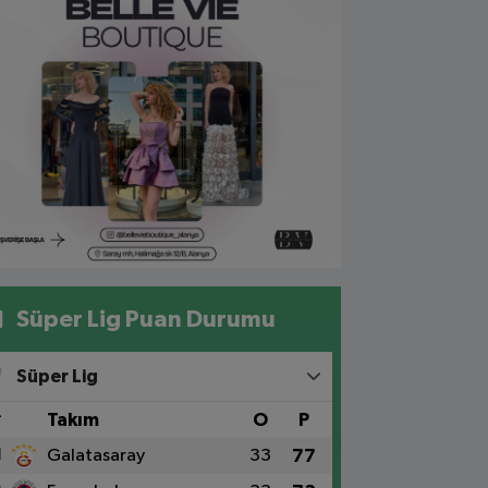
Süper Lig Puan Durumu
Süper Lig
#
Takım
O
P
1
Galatasaray
33
77