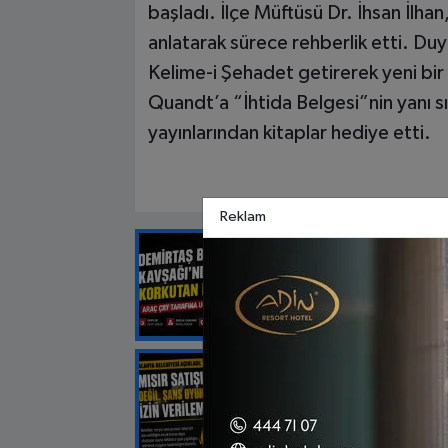
başladı. İlçe Müftüsü Dr. İhsan İlhan
anlatarak sürece rehberlik etti. D
Kelime-i Şehadet getirerek yeni bir 
Quandt’a “İhtida Belgesi”nin yanı sı
yayınlarından kitaplar hediye etti.
Reklam
EDITÖRÜN SEÇTIĞI
Çaya Uçan Ar
EDITÖRÜN SEÇTIĞI
Alanya Beledi
açıklaması: “