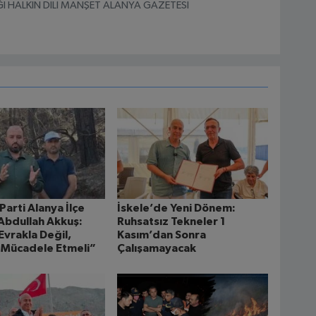
I HALKIN DİLİ MANŞET ALANYA GAZETESİ
Parti Alanya İlçe
İskele’de Yeni Dönem:
Abdullah Akkuş:
Ruhsatsız Tekneler 1
Evrakla Değil,
Kasım’dan Sonra
 Mücadele Etmeli”
Çalışamayacak