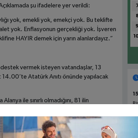
çıklamada şu ifadelere yer verildi:
ylığı yok, emekli yok, emekçi yok. Bu teklifte
alet yok. Enflasyonun gerçekliği yok. İşveren
1
klifine HAYIR demek için yarın alanlardayız.”
 destek vermek isteyen vatandaşlar, 13
14.00’te Atatürk Anıtı önünde yapılacak
1
lanya ile sınırlı olmadığını, 81 ilin
Ri
leştirileceğini belirtti.
1
Fa