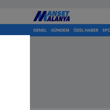
Antalya Nöbetçi Eczaneler
GENEL
GÜNDEM
ÖZEL HABER
SP
Antalya Hava Durumu
Antalya Namaz Vakitleri
Antalya Trafik Yoğunluk Haritası
Süper Lig Puan Durumu ve Fikstür
Tüm Manşetler
Son Dakika Haberleri
Haber Arşivi