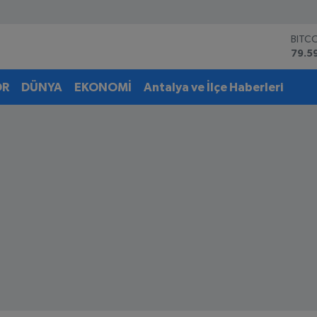
BITC
79.5
DOL
45,4
OR
DÜNYA
EKONOMİ
Antalya ve İlçe Haberleri
EUR
53,3
STER
61,6
G.AL
6862
BİST
14.5