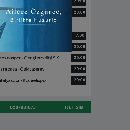
ziantep FK - Başakşehir
20:00
msunspor - Göztepe
20:00
7 Mayıs, Pazar
yserispor - Konyaspor
17:00
nerbahçe - Eyüpspor
20:00
abzonspor - Gençlerbirliği S.K.
20:00
sımpaşa - Galatasaray
20:00
talyaspor - Kocaelispor
20:00
05078310731
İLETIŞIM