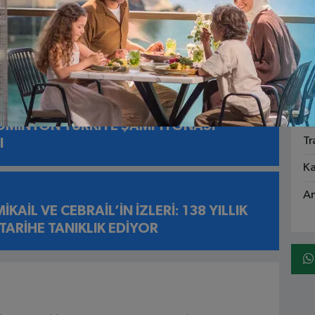
Ga
Sa
ASFALT 9 GÜN ÖNCEDEN TAMAMLANDI EN
EKKÜR İŞ MAKİNESİNİN ÜZERİNE BIRAKILDI
1
Ka
Fe
ADMİNTON TÜRKİYE ŞAMPİYONASI
Tr
I
Ka
An
KAİL VE CEBRAİL’İN İZLERİ: 138 YILLIK
 TARİHE TANIKLIK EDİYOR