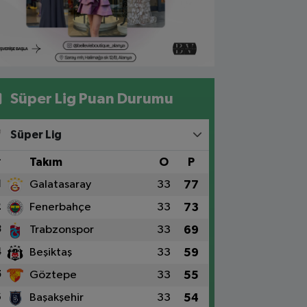
Süper Lig Puan Durumu
Süper Lig
#
Takım
O
P
1
Galatasaray
33
77
2
Fenerbahçe
33
73
3
Trabzonspor
33
69
4
Beşiktaş
33
59
5
Göztepe
33
55
6
Başakşehir
33
54