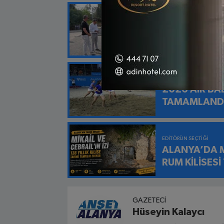
EDITÖRÜN SEÇTIĞI
KESTEL'DE 
ANLAMLI TEŞ
EDITÖRÜN SEÇTIĞI
2026 AİR B
TAMAMLAND
EDITÖRÜN SEÇTIĞI
ALANYA’DA Mİ
RUM KİLİSESİ
GAZETECI
Hüseyin Kalaycı