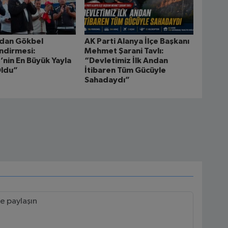
’dan Gökbel
AK Parti Alanya İlçe Başkanı
ndirmesi:
Mehmet Şarani Tavlı:
’nin En Büyük Yayla
“Devletimiz İlk Andan
Oldu”
İtibaren Tüm Gücüyle
Sahadaydı”