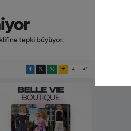
iyor
ifine tepki büyüyor.
-
+
A
A