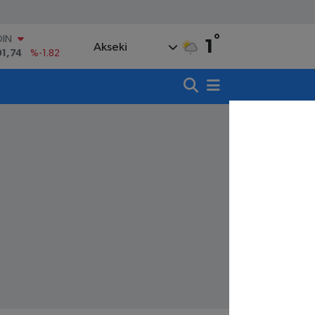
OIN
°
1
91,74
%-1.82
Akseki
AR
3620
%0.02
O
8690
%0.19
LİN
0380
%0.18
TIN
,09000
%0.19
100
98,00
%0