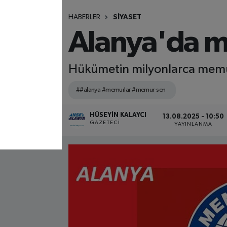
HABERLER
SİYASET
Alanya'da m
Hükümetin milyonlarca memur 
##alanya #memurlar #memur-sen
HÜSEYIN KALAYCI
13.08.2025 - 10:50
GAZETECI
YAYINLANMA