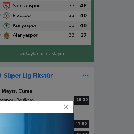
7
Samsunspor
33
48
8
Rizespor
33
40
9
Konyaspor
33
40
0
Alanyaspor
33
37
Detaylar için tıklayın
Süper Lig Fikstür
5 Mayıs, Cuma
zespor - Beşiktaş
20:00
6 Mayıs, Cumartesi
tih Karagümrük - Alanyaspor
17:00