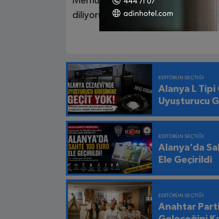
Merhuma Allah’tan rahmet, ailesine,
diliyorum. Başımız sağ olsun.”
EDITÖRÜN SEÇTIĞI
Alanya L Tipi
Uyuşturucu Gi
EDITÖRÜN SEÇTIĞI
Alanya’da Sa
Ele Geçirildi
EDITÖRÜN SEÇTIĞI
Anahtar Part
Geleceğini K