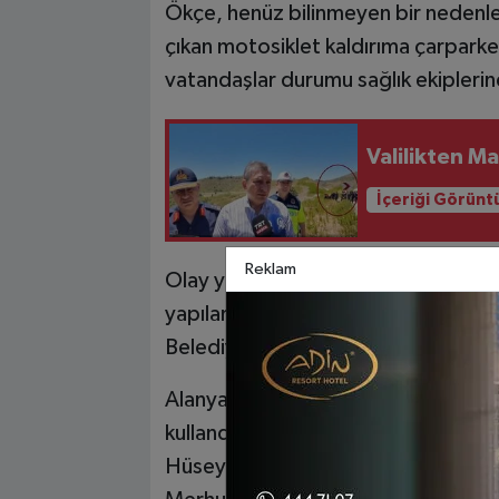
Ökçe, henüz bilinmeyen bir nedenle
çıkan motosiklet kaldırıma çarparke
vatandaşlar durumu sağlık ekiplerine
Valilikten M
İçeriği Görünt
Reklam
Olay yerine gelen sağlık ekipleri ta
yapılan tüm müdahalelere rağmen ku
Belediyesi çalışanları ile yakınlarını
Alanya Belediye Başkanı Osman Tarık
kullandı: “Alanya Belediyesi Gençl
Hüseyin Ökçe’nin, trafik kazası son