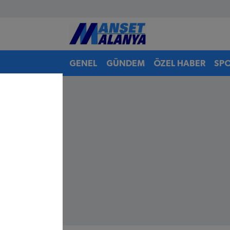
Antalya Nöbetçi Eczaneler
GENEL
GÜNDEM
ÖZEL HABER
SP
Antalya Hava Durumu
Antalya Namaz Vakitleri
Antalya Trafik Yoğunluk Haritası
Süper Lig Puan Durumu ve Fikstür
Tüm Manşetler
Son Dakika Haberleri
Haber Arşivi