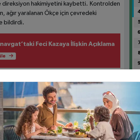
 direksiyon hakimiyetini kaybetti. Kontrolden
n, ağır yaralanan Ökçe için çevredeki
 bildirdi.
anavgat’taki Feci Kazaya İlişkin Açıklama
üle
1
rafından hastaneye kaldırılan Hüseyin Ökçe’nin
rtarılamadığı öğrenildi. Acı haber, Alanya
 yasa boğdu.
 Özçelik yaptığı açıklamada şu ifadeleri
ik ve Spor Hizmetleri Müdürlüğümüz personeli
ucu hayatını kaybettiğini üzüntüyle öğrendim.
1