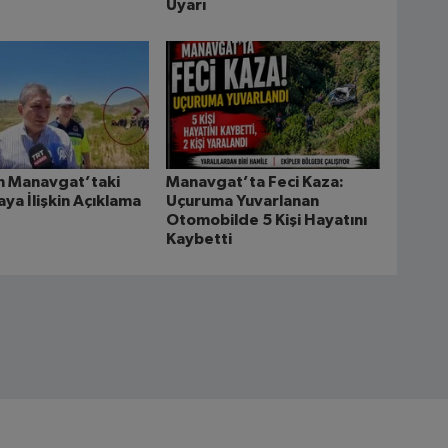
Uyarı
en Manavgat’taki
Manavgat’ta Feci Kaza:
aya İlişkin Açıklama
Uçuruma Yuvarlanan
Otomobilde 5 Kişi Hayatını
Kaybetti