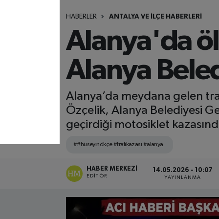
HABERLER
ANTALYA VE İLÇE HABERLERİ
Alanya'da öl
Alanya Beled
Alanya’da meydana gelen traf
Özçelik, Alanya Belediyesi G
geçirdiği motosiklet kazasınd
##hüseyinökçe #trafikazası #alanya
HABER MERKEZI
14.05.2026 - 10:07
EDITÖR
YAYINLANMA