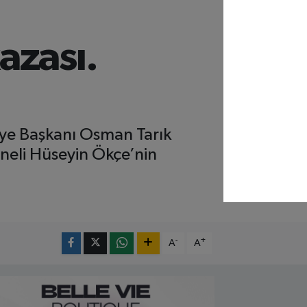
azası.
iye Başkanı Osman Tarık
neli Hüseyin Ökçe’nin
-
+
A
A