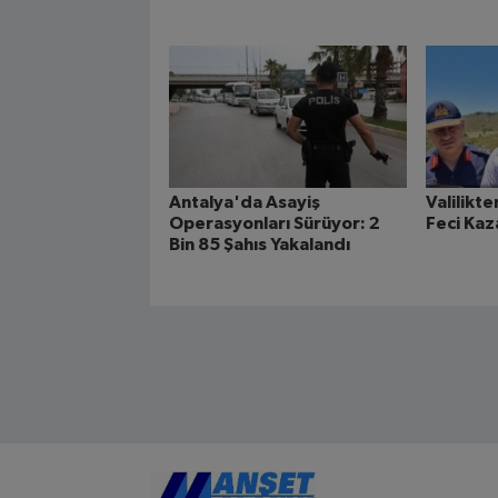
Antalya'da Asayiş
Valilikt
Operasyonları Sürüyor: 2
Feci Kaz
Bin 85 Şahıs Yakalandı