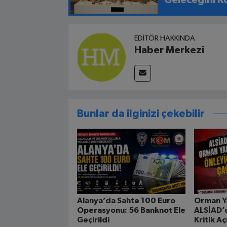
EDITÖR HAKKINDA
Haber Merkezi
Bunlar da ilginizi çekebilir
Alanya’da Sahte 100 Euro
Orman Ya
Operasyonu: 56 Banknot Ele
ALSİAD’
Geçirildi
Kritik A