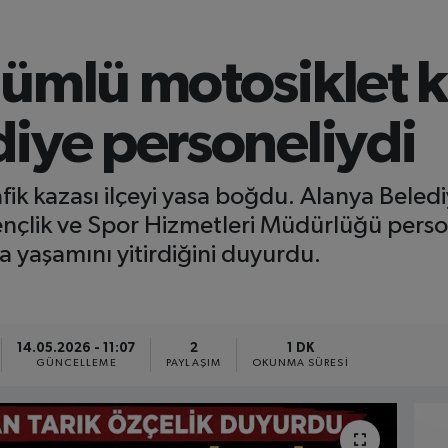
ümlü motosiklet k
iye personeliydi
ik kazası ilçeyi yasa boğdu. Alanya Beled
ençlik ve Spor Hizmetleri Müdürlüğü perso
a yaşamını yitirdiğini duyurdu.
14.05.2026 - 11:07
2
1 DK
GÜNCELLEME
PAYLAŞIM
OKUNMA SÜRESI