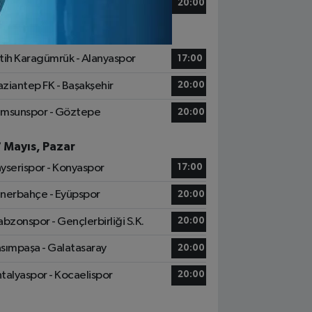
zespor - Beşiktaş
20:00
6 Mayıs, Cumartesi
tih Karagümrük - Alanyaspor
17:00
ziantep FK - Başakşehir
20:00
msunspor - Göztepe
20:00
7 Mayıs, Pazar
yserispor - Konyaspor
17:00
nerbahçe - Eyüpspor
20:00
abzonspor - Gençlerbirliği S.K.
20:00
sımpaşa - Galatasaray
20:00
talyaspor - Kocaelispor
20:00