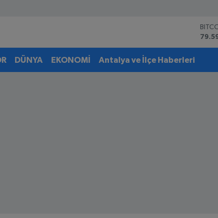
BITC
79.5
DOL
45,4
OR
DÜNYA
EKONOMİ
Antalya ve İlçe Haberleri
EUR
53,3
STER
61,6
G.AL
6862
BİST
14.5