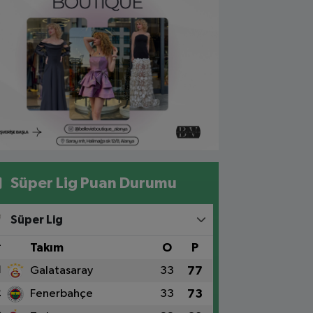
Süper Lig Puan Durumu
Süper Lig
#
Takım
O
P
1
Galatasaray
33
77
2
Fenerbahçe
33
73