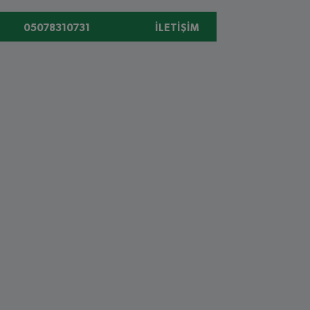
05078310731
İLETIŞIM