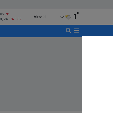
OIN
°
1
Akseki
91,74
%-1.82
AR
3620
%0.02
O
8690
%0.19
LİN
0380
%0.18
TIN
,09000
%0.19
100
98,00
%0