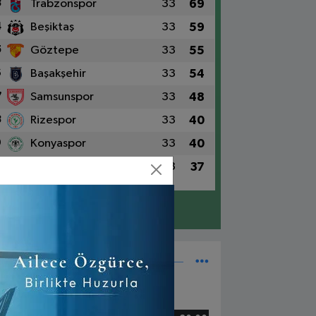
3
Trabzonspor
33
69
4
Beşiktaş
33
59
5
Göztepe
33
55
6
Başakşehir
33
54
7
Samsunspor
33
48
8
Rizespor
33
40
9
Konyaspor
33
40
0
Alanyaspor
33
37
Detaylar için tıklayın
Süper Lig Fikstür
5 Mayıs, Cuma