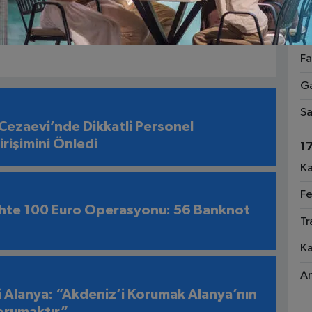
 yakınlarına ve çalışma arkadaşlarımıza sabır
Ri
1
Fa
Ga
Sa
 Cezaevi’nde Dikkatli Personel
rişimini Önledi
1
Ka
Fe
hte 100 Euro Operasyonu: 56 Banknot
Tr
Ka
An
i Alanya: “Akdeniz’i Korumak Alanya’nın
orumaktır”