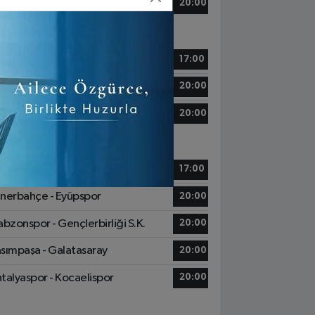
zespor - Beşiktaş
20:00
6 Mayıs, Cumartesi
tih Karagümrük - Alanyaspor
17:00
ziantep FK - Başakşehir
20:00
msunspor - Göztepe
20:00
7 Mayıs, Pazar
yserispor - Konyaspor
17:00
nerbahçe - Eyüpspor
20:00
abzonspor - Gençlerbirliği S.K.
20:00
sımpaşa - Galatasaray
20:00
talyaspor - Kocaelispor
20:00