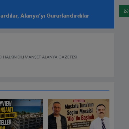
şardılar, Alanya’yı Gururlandırdılar
I HALKIN DİLİ MANŞET ALANYA GAZETESİ