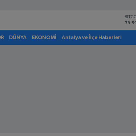
DOL
45,4
EUR
53,3
OR
DÜNYA
EKONOMİ
Antalya ve İlçe Haberleri
STER
61,6
G.AL
6862
BİST
14.5
BITC
79.5