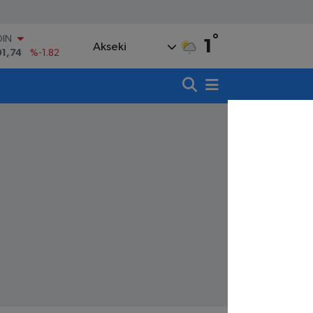
°
AR
1
Akseki
3620
%0.02
O
8690
%0.19
LİN
0380
%0.18
TIN
,09000
%0.19
100
98,00
%0
OIN
91,74
%-1.82