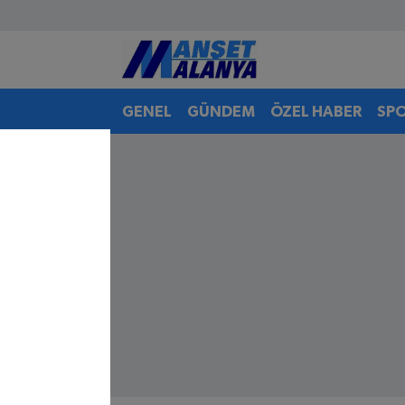
Antalya Nöbetçi Eczaneler
GENEL
GÜNDEM
ÖZEL HABER
SP
Antalya Hava Durumu
Antalya Namaz Vakitleri
Antalya Trafik Yoğunluk Haritası
Süper Lig Puan Durumu ve Fikstür
Tüm Manşetler
Son Dakika Haberleri
Haber Arşivi