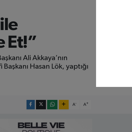
ile
 Et!”
Başkanı Ali Akkaya’nın
ifi Başkanı Hasan Lök, yaptığı
-
+
A
A