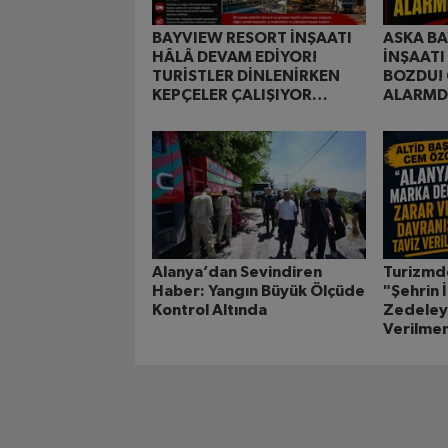
BAYVIEW RESORT İNŞAATI
ASKA B
HÂLÂ DEVAM EDİYOR!
İNŞAATI
TURİSTLER DİNLENİRKEN
BOZDU! 
KEPÇELER ÇALIŞIYOR…
ALARM
Alanya’dan Sevindiren
Turizmde
Haber: Yangın Büyük Ölçüde
"Şehrin İ
Kontrol Altında
Zedeley
Verilme