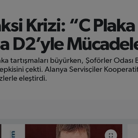
si Krizi: “C Plaka 
a D2’yle Mücadele
ka tartışmaları büyürken, Şoförler Odası 
tepkisini çekti. Alanya Servisçiler Kooperat
lerle eleştirdi.