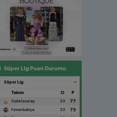
Süper Lig Puan Durumu
Süper Lig
#
Takım
O
P
1
Galatasaray
33
77
2
Fenerbahçe
33
73