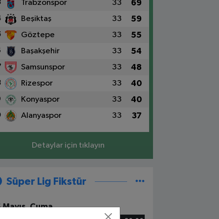
3
Trabzonspor
33
69
4
Beşiktaş
33
59
5
Göztepe
33
55
6
Başakşehir
33
54
7
Samsunspor
33
48
8
Rizespor
33
40
9
Konyaspor
33
40
0
Alanyaspor
33
37
Detaylar için tıklayın
Süper Lig Fikstür
5 Mayıs, Cuma