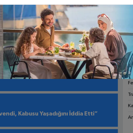
Ri
olojiye uyumlu yeni modeller geliştirilmesi
1
irde Alanya’daki taksi duraklarının değer
Fa
 vurguladı.
Ga
Sa
1
Ka
pimizin” Alanya’dan Akdeniz’i Kurtarma
Fe
Tr
Ka
endi, Kabusu Yaşadığını İddia Etti”
An