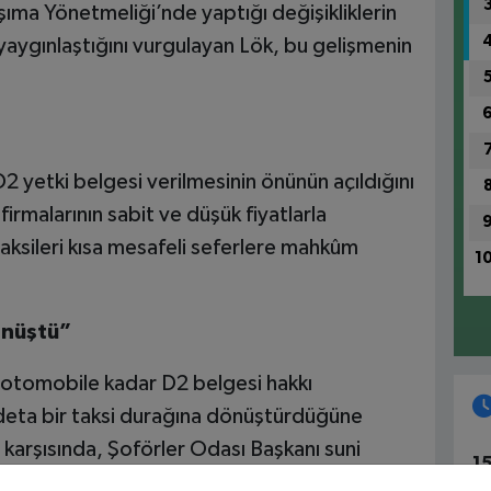
şıma Yönetmeliği’nde yaptığı değişikliklerin
yaygınlaştığını vurgulayan Lök, bu gelişmenin
 yetki belgesi verilmesinin önünün açıldığını
firmalarının sabit ve düşük fiyatlarla
taksileri kısa mesafeli seferlere mahkûm
1
önüştü”
 otomobile kadar D2 belgesi hakkı
adeta bir taksi durağına dönüştürdüğüne
 karşısında, Şoförler Odası Başkanı suni
1
cı çözümler üretmelidir” dedi.