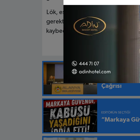
Lök, esnafı tehdit etmek yerine tekn
gerektiğini dile getirerek, aksi takd
kaybederek işlevsiz hale geleceğini
EDITÖRÜN SEÇTIĞI
“Bu Deniz He
Çağrısı
EDITÖRÜN SEÇTIĞI
“Markaya Güv