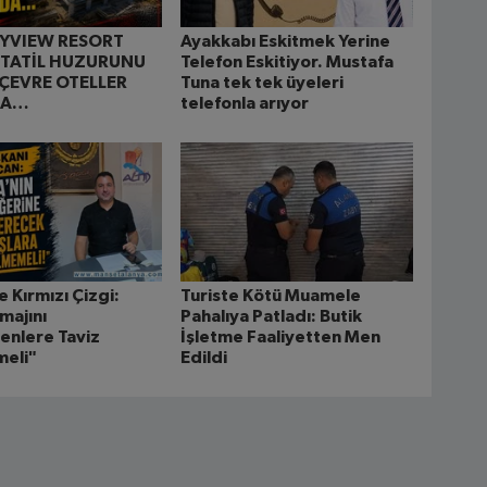
AYVIEW RESORT
Ayakkabı Eskitmek Yerine
 TATİL HUZURUNU
Telefon Eskitiyor. Mustafa
ÇEVRE OTELLER
Tuna tek tek üyeleri
DA…
telefonla arıyor
 Kırmızı Çizgi:
Turiste Kötü Muamele
majını
Pahalıya Patladı: Butik
enlere Taviz
İşletme Faaliyetten Men
meli"
Edildi