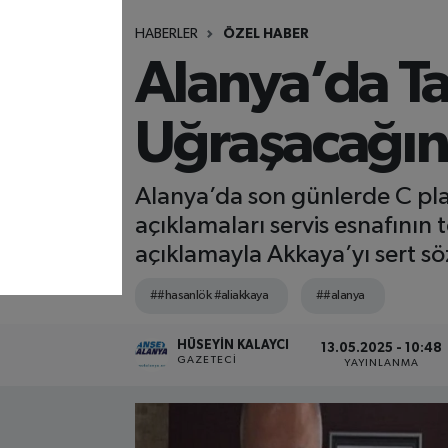
HABERLER
ÖZEL HABER
Alanya’da Tak
Uğraşacağın
Alanya’da son günlerde C pla
açıklamaları servis esnafının 
açıklamayla Akkaya’yı sert söz
##hasanlök #aliakkaya
##alanya
HÜSEYIN KALAYCI
13.05.2025 - 10:48
GAZETECI
YAYINLANMA