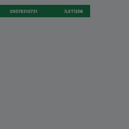
05078310731
İLETIŞIM