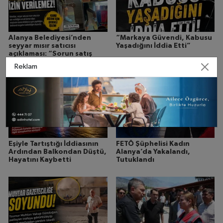
Alanya Belediyesi’nden
“Markaya Güvendi, Kabusu
seyyar mısır satıcısı
Yaşadığını İddia Etti”
açıklaması: “Sorun satış
değil, şans oyunu”
Reklam
Eşiyle Tartıştığı İddiasının
FETÖ Şüphelisi Kadın
Ardından Balkondan Düştü,
Alanya’da Yakalandı,
Hayatını Kaybetti
Tutuklandı