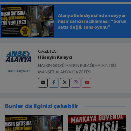
Alanya Belediyesi’nden seyyar
mısır satıcısı açıklaması: “Sorun
satış değil, şans oyunu”
GAZETECI
Hüseyin Kalaycı
HALKIN GÖZÜ HALKIN KULAĞI HALKIN DİLİ
MANŞET ALANYA GAZETESİ
Bunlar da ilginizi çekebilir