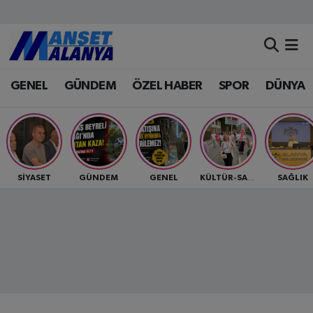
Antalya Nöbetçi Eczaneler
GENEL
GÜNDEM
ÖZEL HABER
SPOR
DÜNYA
Antalya Hava Durumu
Antalya Namaz Vakitleri
Antalya Trafik Yoğunluk Haritası
SİYASET
GÜNDEM
GENEL
SAĞLIK
KÜLTÜR-SANAT
Süper Lig Puan Durumu ve Fikstür
Tüm Manşetler
Son Dakika Haberleri
Haber Arşivi