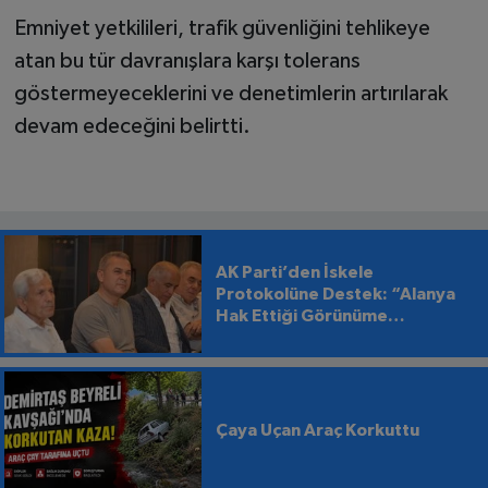
Emniyet yetkilileri, trafik güvenliğini tehlikeye
atan bu tür davranışlara karşı tolerans
göstermeyeceklerini ve denetimlerin artırılarak
devam edeceğini belirtti.
AK Parti’den İskele
Protokolüne Destek: “Alanya
Hak Ettiği Görünüme
Kavuşmalı”
Çaya Uçan Araç Korkuttu