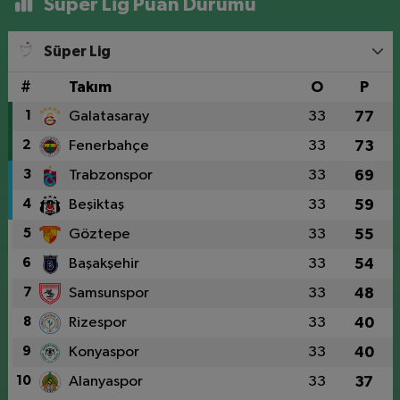
Süper Lig Puan Durumu
Süper Lig
#
Takım
O
P
1
Galatasaray
33
77
2
Fenerbahçe
33
73
3
Trabzonspor
33
69
4
Beşiktaş
33
59
5
Göztepe
33
55
6
Başakşehir
33
54
7
Samsunspor
33
48
8
Rizespor
33
40
9
Konyaspor
33
40
10
Alanyaspor
33
37