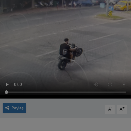
Paylaş
-
+
A
A