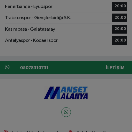
Fenerbahçe - Eyüpspor
20:00
Trabzonspor - Gençlerbirliği S.K.
20:00
Kasımpaşa - Galatasaray
20:00
Antalyaspor - Kocaelispor
20:00
05078310731
İLETIŞIM