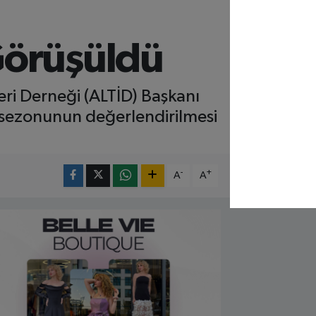
Görüşüldü
eri Derneği (ALTİD) Başkanı
m sezonunun değerlendirilmesi
-
+
A
A