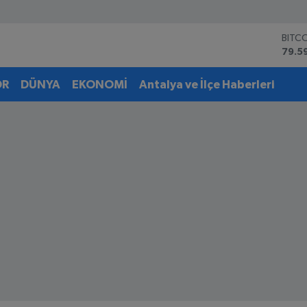
BITC
79.5
DOL
45,4
EUR
53,3
OR
DÜNYA
EKONOMİ
Antalya ve İlçe Haberleri
STER
61,6
G.AL
6862
BİST
14.5