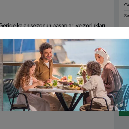
Ga
Sa
eride kalan sezonun başarıları ve zorlukları
1
Ka
Alanya’nın uluslararası turizm fuarlarında daha
Fe
ılacak adımlar konuşuldu.
Çevre dostu projeler ve alternatif turizm
Tr
Ka
i sezon için bölgenin turizm kapasitesini
An
nlandı.
lini artırmak adına önemli kararların alındığı
bir platform oldu.