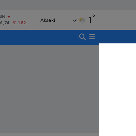
OIN
91,74
%-1.82
°
1
AR
Akseki
3620
%0.02
O
8690
%0.19
LİN
0380
%0.18
TIN
,09000
%0.19
100
98,00
%0