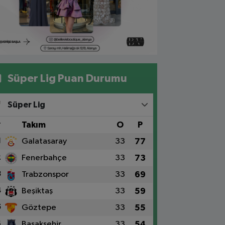
Süper Lig Puan Durumu
Süper Lig
#
Takım
O
P
1
Galatasaray
33
77
2
Fenerbahçe
33
73
3
Trabzonspor
33
69
4
Beşiktaş
33
59
5
Göztepe
33
55
6
Başakşehir
33
54