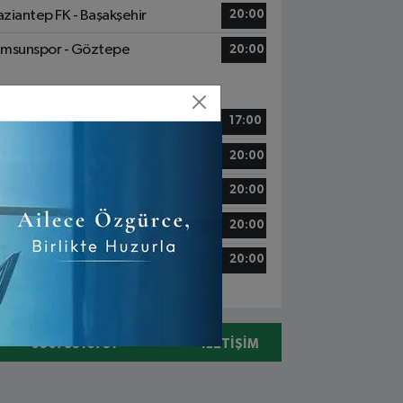
ziantep FK - Başakşehir
20:00
msunspor - Göztepe
20:00
7 Mayıs, Pazar
yserispor - Konyaspor
17:00
nerbahçe - Eyüpspor
20:00
abzonspor - Gençlerbirliği S.K.
20:00
sımpaşa - Galatasaray
20:00
talyaspor - Kocaelispor
20:00
05078310731
İLETIŞIM