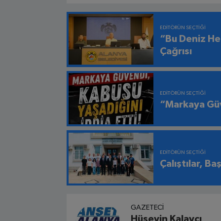
EDITÖRÜN SEÇTIĞI
“Bu Deniz He
Çağrısı
EDITÖRÜN SEÇTIĞI
“Markaya Güv
EDITÖRÜN SEÇTIĞI
Çalıştılar, Ba
GAZETECI
Hüseyin Kalaycı