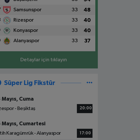
7
Samsunspor
33
48
8
Rizespor
33
40
9
Konyaspor
33
40
0
Alanyaspor
33
37
Detaylar için tıklayın
Süper Lig Fikstür
5 Mayıs, Cuma
zespor - Beşiktaş
20:00
6 Mayıs, Cumartesi
tih Karagümrük - Alanyaspor
17:00