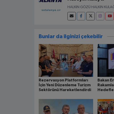
HALKIN GÖZÜ HALKIN KULAĞ
Bunlar da ilginizi çekebilir
Rezervasyon Platformları
Bakan Er
İçin Yeni Düzenleme Turizm
Rakamlar
Sektörünü Hareketlendirdi
Hedefle