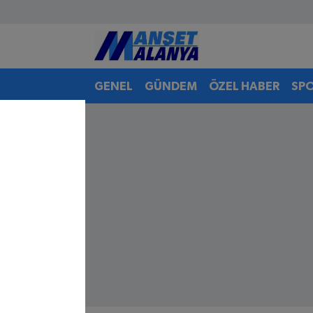
Antalya Nöbetçi Eczaneler
GENEL
GÜNDEM
ÖZEL HABER
SP
Antalya Hava Durumu
Antalya Namaz Vakitleri
Antalya Trafik Yoğunluk Haritası
Süper Lig Puan Durumu ve Fikstür
Tüm Manşetler
Son Dakika Haberleri
Haber Arşivi