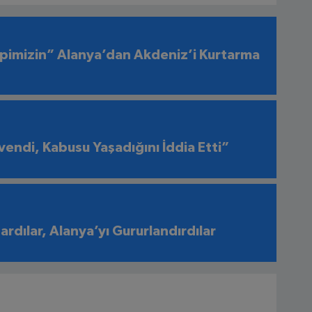
pimizin” Alanya’dan Akdeniz’i Kurtarma
endi, Kabusu Yaşadığını İddia Etti”
şardılar, Alanya’yı Gururlandırdılar