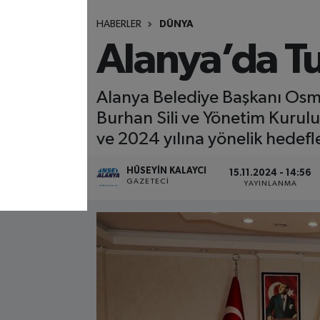
HABERLER
DÜNYA
Alanya’da T
Alanya Belediye Başkanı Osman
Burhan Sili ve Yönetim Kurulu
ve 2024 yılına yönelik hedefler
HÜSEYIN KALAYCI
15.11.2024 - 14:56
GAZETECI
YAYINLANMA