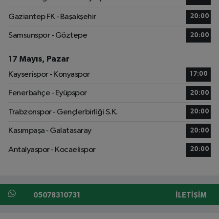
Gaziantep FK - Başakşehir
20:00
Samsunspor - Göztepe
20:00
17 Mayıs, Pazar
Kayserispor - Konyaspor
17:00
Fenerbahçe - Eyüpspor
20:00
Trabzonspor - Gençlerbirliği S.K.
20:00
Kasımpaşa - Galatasaray
20:00
Antalyaspor - Kocaelispor
20:00
05078310731
İLETIŞIM