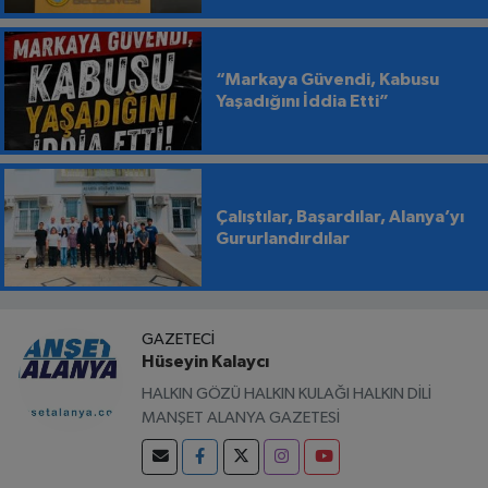
“Markaya Güvendi, Kabusu
Yaşadığını İddia Etti”
Çalıştılar, Başardılar, Alanya’yı
Gururlandırdılar
GAZETECI
Hüseyin Kalaycı
HALKIN GÖZÜ HALKIN KULAĞI HALKIN DİLİ
MANŞET ALANYA GAZETESİ