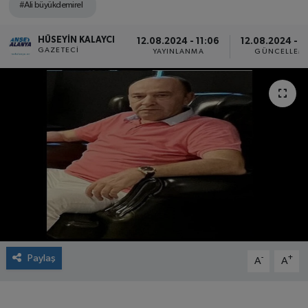
#Ali büyükdemirel
HÜSEYIN KALAYCI
12.08.2024 - 11:06
12.08.2024 - 1
GAZETECI
YAYINLANMA
GÜNCELLEM
Paylaş
-
+
A
A