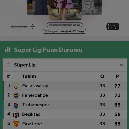
Süper Lig Puan Durumu
Süper Lig
#
Takım
O
P
1
Galatasaray
33
77
2
Fenerbahçe
33
73
3
Trabzonspor
33
69
4
Beşiktaş
33
59
5
Göztepe
33
55