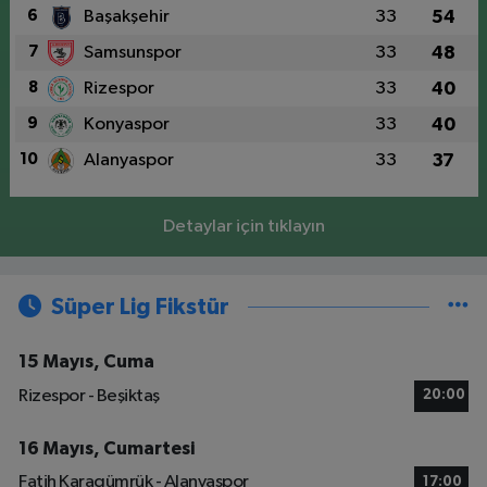
6
Başakşehir
33
54
7
Samsunspor
33
48
8
Rizespor
33
40
9
Konyaspor
33
40
10
Alanyaspor
33
37
Detaylar için tıklayın
Süper Lig Fikstür
15 Mayıs, Cuma
Rizespor - Beşiktaş
20:00
16 Mayıs, Cumartesi
Fatih Karagümrük - Alanyaspor
17:00