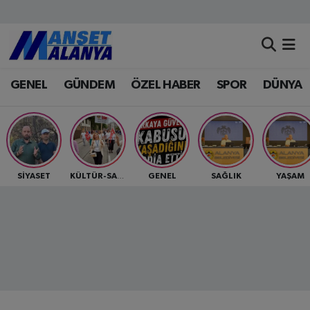
Antalya Nöbetçi Eczaneler
GENEL
GÜNDEM
ÖZEL HABER
SPOR
DÜNYA
Antalya Hava Durumu
Antalya Namaz Vakitleri
Antalya Trafik Yoğunluk Haritası
SİYASET
GENEL
SAĞLIK
YAŞAM
KÜLTÜR-SANAT
Süper Lig Puan Durumu ve Fikstür
Tüm Manşetler
Son Dakika Haberleri
Haber Arşivi