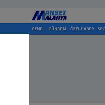
Antalya Nöbetçi Eczaneler
GENEL
GÜNDEM
ÖZEL HABER
SP
Antalya Hava Durumu
Antalya Namaz Vakitleri
Antalya Trafik Yoğunluk Haritası
Süper Lig Puan Durumu ve Fikstür
Tüm Manşetler
Son Dakika Haberleri
Haber Arşivi