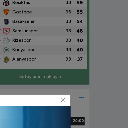
4
Beşiktaş
33
59
5
Göztepe
33
55
6
Başakşehir
33
54
7
Samsunspor
33
48
8
Rizespor
33
40
9
Konyaspor
33
40
0
Alanyaspor
33
37
Detaylar için tıklayın
Süper Lig Fikstür
5 Mayıs, Cuma
zespor - Beşiktaş
20:00