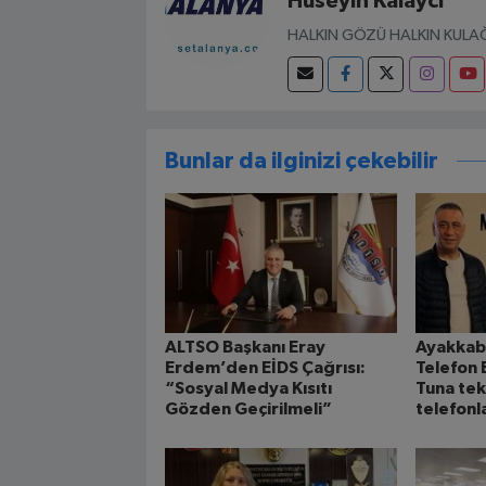
Hüseyin Kalaycı
HALKIN GÖZÜ HALKIN KULAĞ
Bunlar da ilginizi çekebilir
ALTSO Başkanı Eray
Ayakkabı
Erdem’den EİDS Çağrısı:
Telefon 
“Sosyal Medya Kısıtı
Tuna tek
Gözden Geçirilmeli”
telefonl