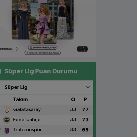
Süper Lig Puan Durumu
Süper Lig
#
Takım
O
P
1
Galatasaray
33
77
2
Fenerbahçe
33
73
3
Trabzonspor
33
69