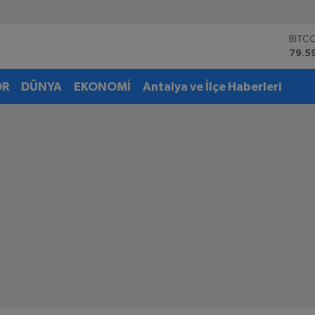
BITC
79.5
DOL
45,4
EUR
OR
DÜNYA
EKONOMİ
Antalya ve İlçe Haberleri
53,3
STER
61,6
G.AL
6862
BİST
14.5