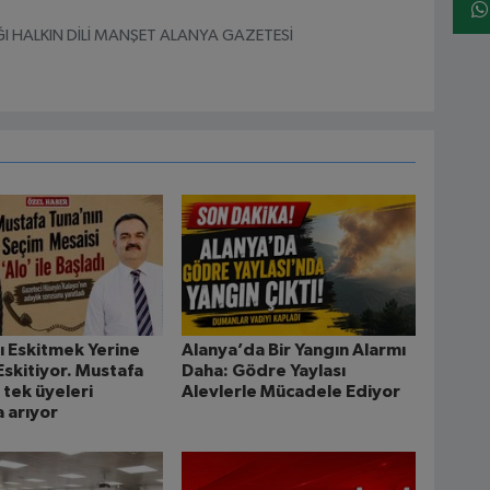
I HALKIN DİLİ MANŞET ALANYA GAZETESİ
 Eskitmek Yerine
Alanya’da Bir Yangın Alarmı
Eskitiyor. Mustafa
Daha: Gödre Yaylası
 tek üyeleri
Alevlerle Mücadele Ediyor
a arıyor