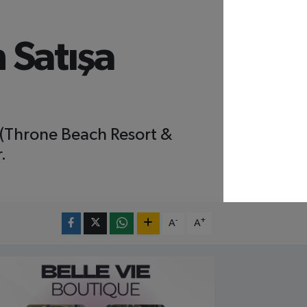
n Satışa
l (Throne Beach Resort &
.
-
+
A
A