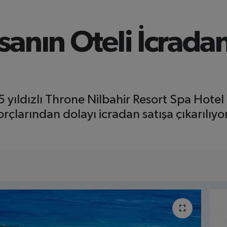
nsanın Oteli İcrada
 yıldızlı Throne Nilbahir Resort Spa Hote
çlarından dolayı icradan satışa çıkarılıyor