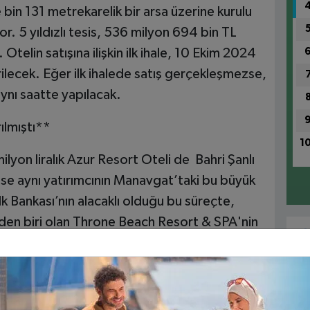
bin 131 metrekarelik bir arsa üzerine kurulu
. 5 yıldızlı tesis, 536 milyon 694 bin TL
Otelin satışına ilişkin ilk ihale, 10 Ekim 2024
rilecek. Eğer ilk ihalede satış gerçekleşmezse,
aynı saatte yapılacak.
ılmıştı**
1
yon liralık Azur Resort Oteli de Bahri Şanlı
i ise aynı yatırımcının Manavgat’taki bu büyük
k Bankası’nın alacaklı olduğu bu süreçte,
den biri olan Throne Beach Resort & SPA'nin
cılarının ilgisini çekecek bir gelişme olarak
1
Ri