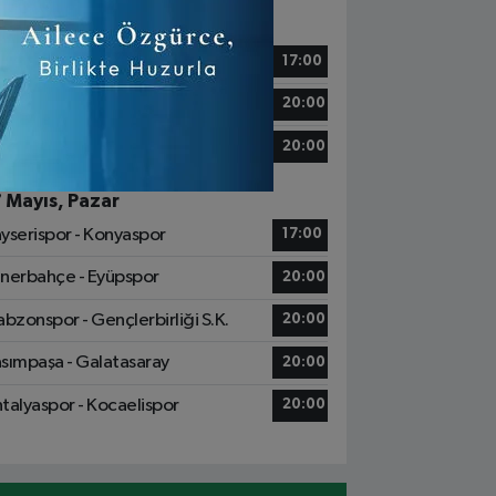
6 Mayıs, Cumartesi
tih Karagümrük - Alanyaspor
17:00
ziantep FK - Başakşehir
20:00
msunspor - Göztepe
20:00
7 Mayıs, Pazar
yserispor - Konyaspor
17:00
nerbahçe - Eyüpspor
20:00
abzonspor - Gençlerbirliği S.K.
20:00
sımpaşa - Galatasaray
20:00
talyaspor - Kocaelispor
20:00