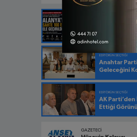
EDITÖRÜN SEÇTIĞI
Alanya’da Sa
Ele Geçirildi
EDITÖRÜN SEÇTIĞI
Anahtar Part
Geleceğini K
EDITÖRÜN SEÇTIĞI
AK Parti’den
Ettiği Görün
GAZETECI