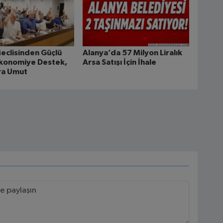
eclisinden Güçlü
Alanya’da 57 Milyon Liralık
Ekonomiye Destek,
Arsa Satışı İçin İhale
ra Umut