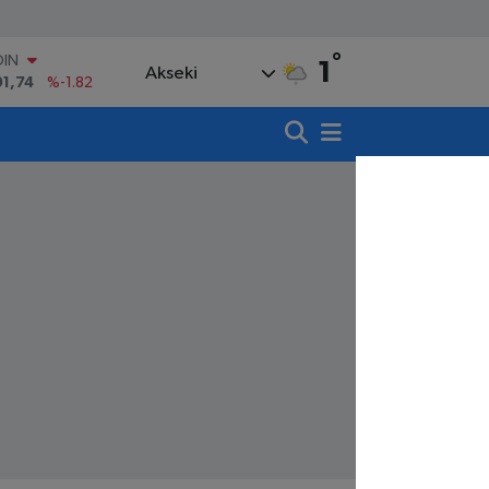
OIN
91,74
%-1.82
°
1
AR
Akseki
3620
%0.02
O
8690
%0.19
LİN
0380
%0.18
TIN
,09000
%0.19
100
98,00
%0