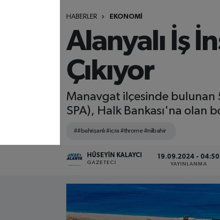
HABERLER
EKONOMİ
Alanyalı İş İ
Çıkıyor
Manavgat ilçesinde bulunan 5
SPA), Halk Bankası'na olan bor
##bahrişanlı #icra #throme #nilbahir
HÜSEYIN KALAYCI
19.09.2024 - 04:50
GAZETECI
YAYINLANMA