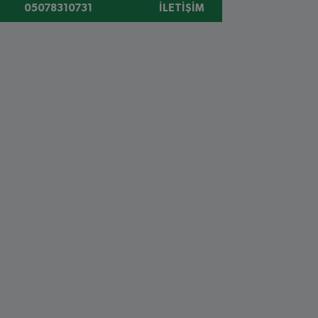
05078310731
İLETIŞIM