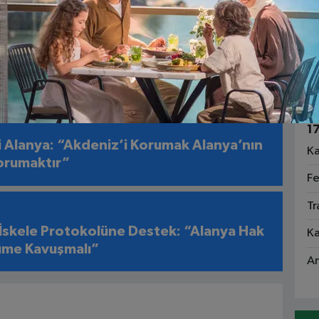
1
Fa
hte 100 Euro Operasyonu: 56 Banknot
Ga
Sa
1
i Alanya: “Akdeniz’i Korumak Alanya’nın
Ka
orumaktır”
Fe
Tr
 İskele Protokolüne Destek: “Alanya Hak
Ka
üme Kavuşmalı”
An