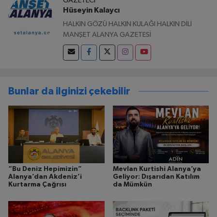
GAZETECI
Hüseyin Kalaycı
HALKIN GÖZÜ HALKIN KULAĞI HALKIN DİLİ
MANŞET ALANYA GAZETESİ
Bunlar da ilginizi çekebilir
“Bu Deniz Hepimizin”
Mevlan Kurtishi Alanya’ya
Alanya’dan Akdeniz’i
Geliyor: Dışarıdan Katılım
Kurtarma Çağrısı
da Mümkün