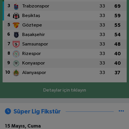
3
Trabzonspor
33
69
4
Beşiktaş
33
59
5
Göztepe
33
55
6
Başakşehir
33
54
7
Samsunspor
33
48
8
Rizespor
33
40
9
Konyaspor
33
40
10
Alanyaspor
33
37
Detaylar için tıklayın
Süper Lig Fikstür
15 Mayıs, Cuma