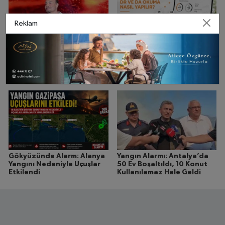
Reklam
Cenk Eren Yıllar Sonra
Backlink Paketi Seçiminde
Alanya’yı Unutmadı: “Beni
DR Ve DA Okuma Nasıl
Var Eden Sahnelerden Biri
Yapılır?
Blue Bar’dı”
Gökyüzünde Alarm: Alanya
Yangın Alarmı: Antalya’da
Yangını Nedeniyle Uçuşlar
50 Ev Boşaltıldı, 10 Konut
Etkilendi
Kullanılamaz Hale Geldi