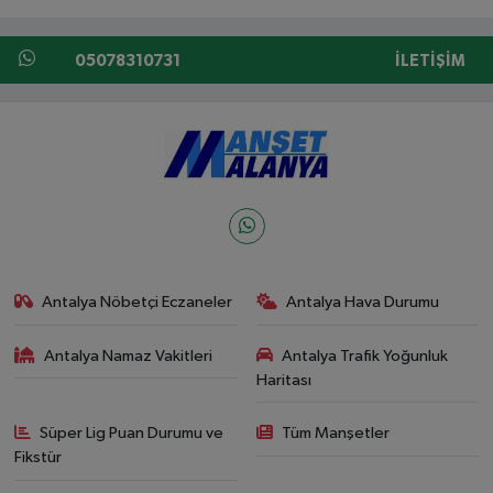
05078310731
İLETIŞIM
Antalya Nöbetçi Eczaneler
Antalya Hava Durumu
Antalya Namaz Vakitleri
Antalya Trafik Yoğunluk
Haritası
Süper Lig Puan Durumu ve
Tüm Manşetler
Fikstür