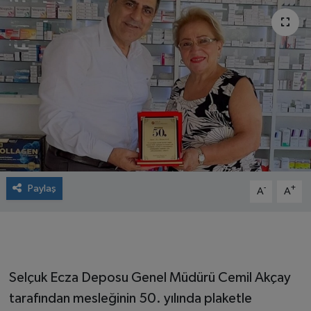
Paylaş
-
+
A
A
Selçuk Ecza Deposu Genel Müdürü Cemil Akçay
tarafından mesleğinin 50. yılında plaketle