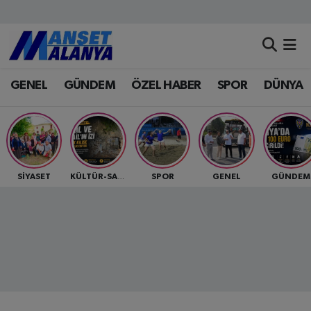
Antalya Nöbetçi Eczaneler
GENEL
GÜNDEM
ÖZEL HABER
SPOR
DÜNYA
Antalya Hava Durumu
Antalya Namaz Vakitleri
Antalya Trafik Yoğunluk Haritası
SİYASET
SPOR
GENEL
GÜNDEM
KÜLTÜR-SANAT
Süper Lig Puan Durumu ve Fikstür
Tüm Manşetler
Son Dakika Haberleri
Haber Arşivi