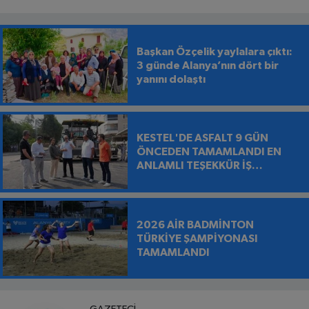
Başkan Özçelik yaylalara çıktı:
3 günde Alanya’nın dört bir
yanını dolaştı
KESTEL'DE ASFALT 9 GÜN
ÖNCEDEN TAMAMLANDI EN
ANLAMLI TEŞEKKÜR İŞ
MAKİNESİNİN ÜZERİNE
BIRAKILDI
2026 AİR BADMİNTON
TÜRKİYE ŞAMPİYONASI
TAMAMLANDI