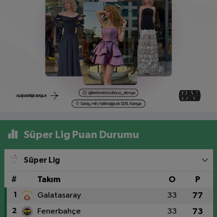
Süper Lig Puan Durumu
Süper Lig
#
Takım
O
P
1
Galatasaray
33
77
2
Fenerbahçe
33
73