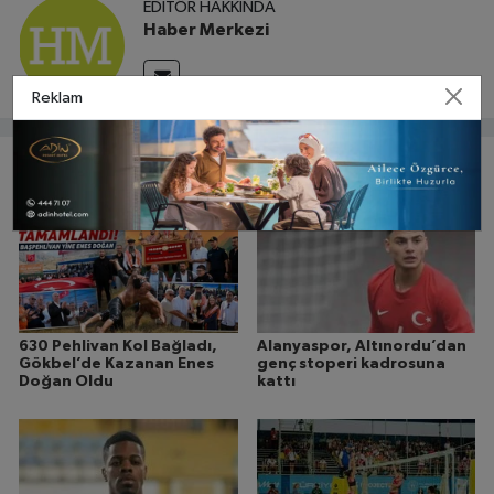
EDITÖR HAKKINDA
Haber Merkezi
Reklam
Bunlar da ilginizi çekebilir
630 Pehlivan Kol Bağladı,
Alanyaspor, Altınordu’dan
Gökbel’de Kazanan Enes
genç stoperi kadrosuna
Doğan Oldu
kattı