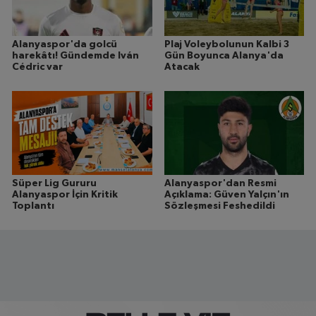
Alanyaspor'da golcü
Plaj Voleybolunun Kalbi 3
harekâtı! Gündemde Iván
Gün Boyunca Alanya'da
Cédric var
Atacak
Süper Lig Gururu
Alanyaspor'dan Resmi
Alanyaspor İçin Kritik
Açıklama: Güven Yalçın'ın
Toplantı
Sözleşmesi Feshedildi