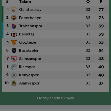
#
Takım
O
P
1
Galatasaray
33
77
2
Fenerbahçe
33
73
3
Trabzonspor
33
69
4
Beşiktaş
33
59
5
Göztepe
33
55
6
Başakşehir
33
54
7
Samsunspor
33
48
8
Rizespor
33
40
9
Konyaspor
33
40
10
Alanyaspor
33
37
Detaylar için tıklayın