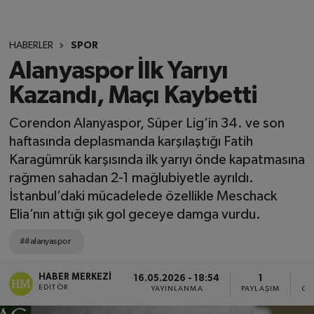
HABERLER
SPOR
Alanyaspor İlk Yarıyı
Kazandı, Maçı Kaybetti
Corendon Alanyaspor, Süper Lig’in 34. ve son
haftasında deplasmanda karşılaştığı Fatih
Karagümrük karşısında ilk yarıyı önde kapatmasına
rağmen sahadan 2-1 mağlubiyetle ayrıldı.
İstanbul’daki mücadelede özellikle Meschack
Elia’nın attığı şık gol geceye damga vurdu.
##alanyaspor
HABER MERKEZI
16.05.2026 - 18:54
1
EDITÖR
YAYINLANMA
PAYLAŞIM
OK