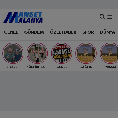
Antalya Nöbetçi Eczaneler
GENEL
GÜNDEM
ÖZEL HABER
SPOR
DÜNYA
Antalya Hava Durumu
Antalya Namaz Vakitleri
Antalya Trafik Yoğunluk Haritası
SİYASET
GENEL
SAĞLIK
YAŞAM
KÜLTÜR-SANAT
Süper Lig Puan Durumu ve Fikstür
Tüm Manşetler
Son Dakika Haberleri
Haber Arşivi