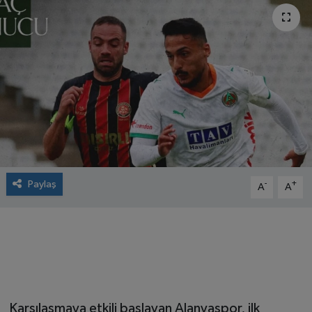
Paylaş
-
+
A
A
Karşılaşmaya etkili başlayan Alanyaspor, ilk