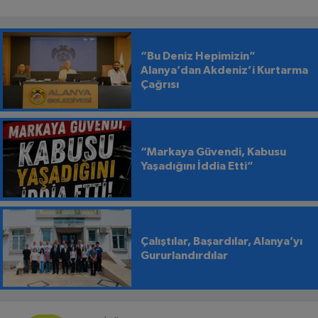
“Bu Deniz Hepimizin”
Alanya’dan Akdeniz’i Kurtarma
Çağrısı
“Markaya Güvendi, Kabusu
Yaşadığını İddia Etti”
Çalıştılar, Başardılar, Alanya’yı
Gururlandırdılar