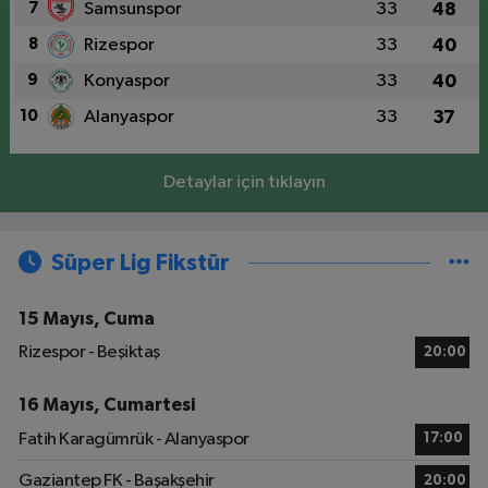
7
Samsunspor
33
48
8
Rizespor
33
40
9
Konyaspor
33
40
10
Alanyaspor
33
37
Detaylar için tıklayın
Süper Lig Fikstür
15 Mayıs, Cuma
Rizespor - Beşiktaş
20:00
16 Mayıs, Cumartesi
Fatih Karagümrük - Alanyaspor
17:00
Gaziantep FK - Başakşehir
20:00