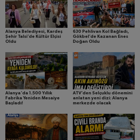
Alanya Belediyesi, Kardeş
630 Pehlivan Kol Bağladı,
Şehir Talsi’de Kültür Elçisi
Gökbel’de Kazanan Enes
Oldu
Doğan Oldu
Alanya'da 1.500 Yıllık
ATV’den Selçuklu dönemini
Fabrika Yeniden Mesaiye
anlatan yeni dizi: Alanya
Başladı!
merkezde olacak