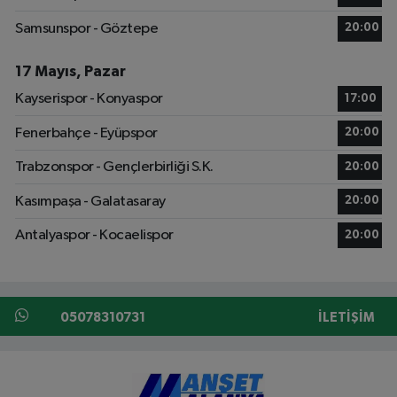
Samsunspor - Göztepe
20:00
17 Mayıs, Pazar
Kayserispor - Konyaspor
17:00
Fenerbahçe - Eyüpspor
20:00
Trabzonspor - Gençlerbirliği S.K.
20:00
Kasımpaşa - Galatasaray
20:00
Antalyaspor - Kocaelispor
20:00
05078310731
İLETIŞIM