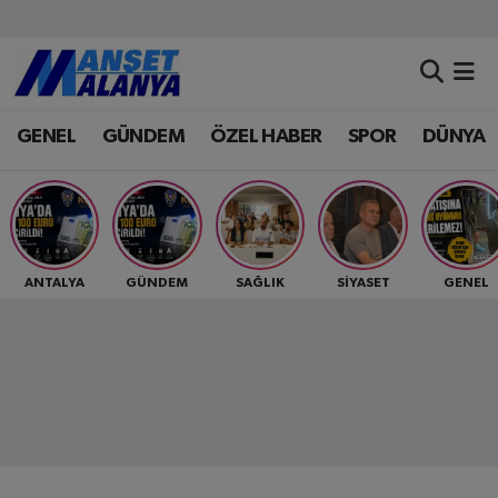
Antalya Nöbetçi Eczaneler
GENEL
GÜNDEM
ÖZEL HABER
SPOR
DÜNYA
Antalya Hava Durumu
Antalya Namaz Vakitleri
Antalya Trafik Yoğunluk Haritası
ANTALYA
GÜNDEM
SAĞLIK
SİYASET
GENEL
Süper Lig Puan Durumu ve Fikstür
Tüm Manşetler
Son Dakika Haberleri
Haber Arşivi