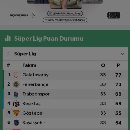
Süper Lig Puan Durumu
Süper Lig
#
Takım
O
P
1
Galatasaray
33
77
2
Fenerbahçe
33
73
3
Trabzonspor
33
69
4
Beşiktaş
33
59
5
Göztepe
33
55
6
Başakşehir
33
54