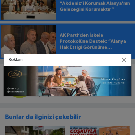
“Akdeniz’i Korumak Alanya’nın
Geleceğini Korumaktır”
AK Parti’den İskele
Protokolüne Destek: “Alanya
Hak Ettiği Görünüme
Kavuşmalı”
Reklam
EDITÖR HAKKINDA
Haber Merkezi
Bunlar da ilginizi çekebilir