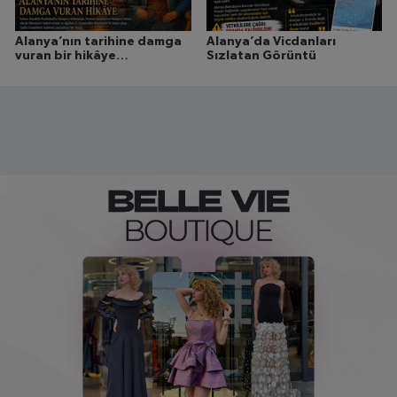
Alanya’nın tarihine damga
Alanya’da Vicdanları
vuran bir hikâye…
Sızlatan Görüntü