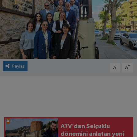
Paylaş
-
+
A
A
ATV’den Selçuklu
dönemini anlatan yeni