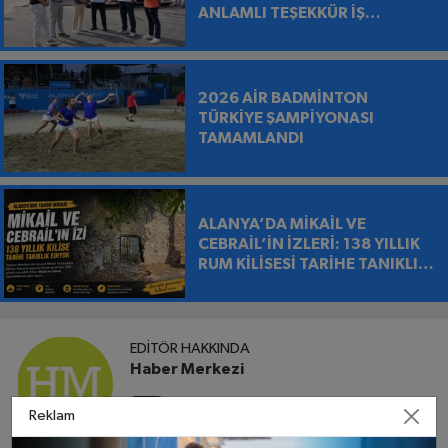
ANLAMLI TEŞEKKÜR İŞ
MAKİNESİNİN ÜZERİNE
BIRAKILDI
2026 AİR BADMİNTON
TÜRKİYE ŞAMPİYONASI
TAMAMLANDI
ALANYA’DA MİKAİL VE
CEBRAİL’İN İZLERİ: 138 YILLIK
RUM KİLİSESİ TARİHE TANIKLIK
EDİYOR
EDITÖR HAKKINDA
Haber Merkezi
Reklam