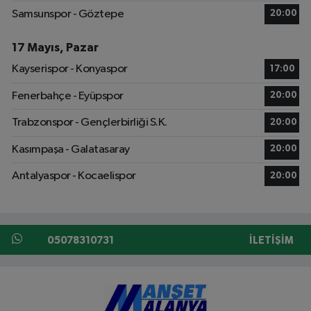
Samsunspor - Göztepe
20:00
17 Mayıs, Pazar
Kayserispor - Konyaspor
17:00
Fenerbahçe - Eyüpspor
20:00
Trabzonspor - Gençlerbirliği S.K.
20:00
Kasımpaşa - Galatasaray
20:00
Antalyaspor - Kocaelispor
20:00
05078310731
İLETIŞIM