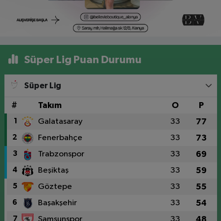
Süper Lig Puan Durumu
Süper Lig
#
Takım
O
P
1
Galatasaray
33
77
2
Fenerbahçe
33
73
3
Trabzonspor
33
69
4
Beşiktaş
33
59
5
Göztepe
33
55
6
Başakşehir
33
54
7
Samsunspor
33
48