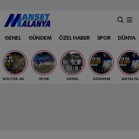
Antalya Nöbetçi Eczaneler
GENEL
GÜNDEM
ÖZEL HABER
SPOR
DÜNYA
Antalya Hava Durumu
Antalya Namaz Vakitleri
Antalya Trafik Yoğunluk Haritası
SPOR
GENEL
GÜNDEM
ANTALYA
KÜLTÜR-SANAT
Süper Lig Puan Durumu ve Fikstür
Tüm Manşetler
Son Dakika Haberleri
Haber Arşivi