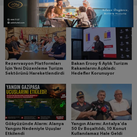
Bunlar da ilginizi çekebilir
Rezervasyon Platformları
Bakan Ersoy 6 Aylık Turizm
İçin Yeni Düzenleme Turizm
Rakamlarını Açıkladı:
Sektörünü Hareketlendirdi
Hedefler Korunuyor
Gökyüzünde Alarm: Alanya
Yangın Alarmı: Antalya’da
Yangını Nedeniyle Uçuşlar
50 Ev Boşaltıldı, 10 Konut
Etkilendi
Kullanılamaz Hale Geldi