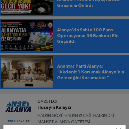
Girişimini Önledi
Alanya’da Sahte 100 Euro
Operasyonu: 56 Banknot Ele
Geçirildi
Anahtar Parti Alanya:
“Akdeniz’i Korumak Alanya’nın
Geleceğini Korumaktır”
GAZETECI
Hüseyin Kalaycı
HALKIN GÖZÜ HALKIN KULAĞI HALKIN DİLİ
MANŞET ALANYA GAZETESİ