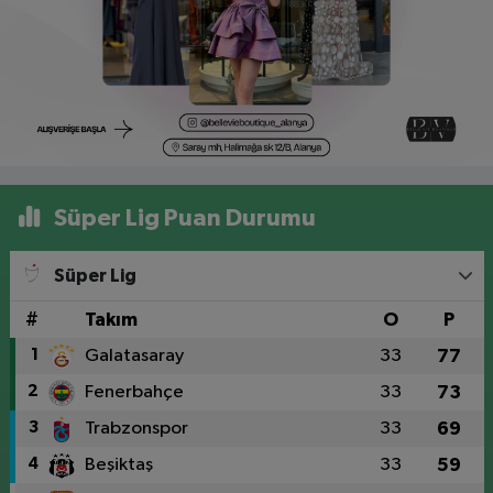
Süper Lig Puan Durumu
Süper Lig
#
Takım
O
P
1
Galatasaray
33
77
2
Fenerbahçe
33
73
3
Trabzonspor
33
69
4
Beşiktaş
33
59