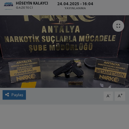
HÜSEYIN KALAYCI
24.04.2025 - 16:04
GAZETECI
YAYINLANMA
Paylaş
-
+
A
A