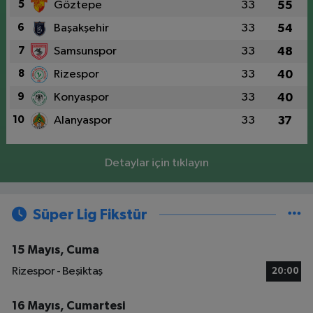
5
Göztepe
33
55
6
Başakşehir
33
54
7
Samsunspor
33
48
8
Rizespor
33
40
9
Konyaspor
33
40
10
Alanyaspor
33
37
Detaylar için tıklayın
Süper Lig Fikstür
15 Mayıs, Cuma
Rizespor - Beşiktaş
20:00
16 Mayıs, Cumartesi