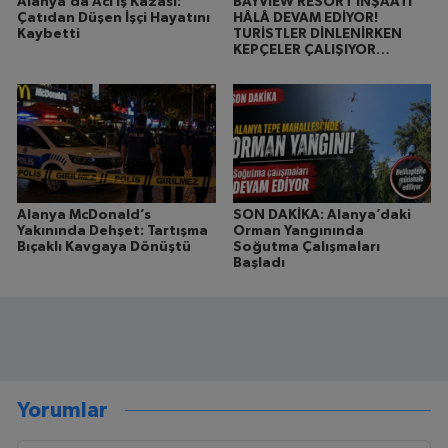
Alanya’da Acı İş Kazası:
BAYVIEW RESORT İNŞAATI
Çatıdan Düşen İşçi Hayatını
HÂLÂ DEVAM EDİYOR!
Kaybetti
TURİSTLER DİNLENİRKEN
KEPÇELER ÇALIŞIYOR…
Alanya McDonald’s
SON DAKİKA: Alanya’daki
Yakınında Dehşet: Tartışma
Orman Yangınında
Bıçaklı Kavgaya Dönüştü
Soğutma Çalışmaları
Başladı
Yorumlar