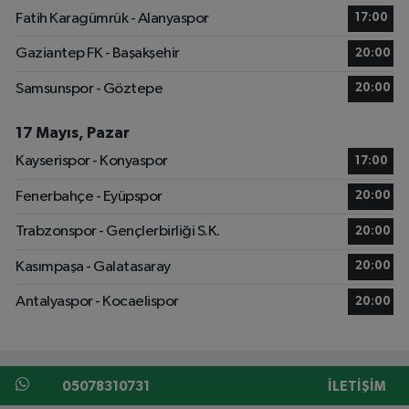
Fatih Karagümrük - Alanyaspor
17:00
Gaziantep FK - Başakşehir
20:00
Samsunspor - Göztepe
20:00
17 Mayıs, Pazar
Kayserispor - Konyaspor
17:00
Fenerbahçe - Eyüpspor
20:00
Trabzonspor - Gençlerbirliği S.K.
20:00
Kasımpaşa - Galatasaray
20:00
Antalyaspor - Kocaelispor
20:00
05078310731
İLETIŞIM