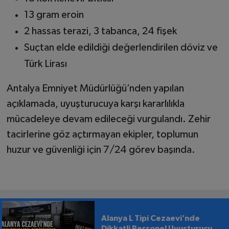
13 gram eroin
2 hassas terazi, 3 tabanca, 24 fişek
Suçtan elde edildiği değerlendirilen döviz ve
Türk Lirası
Antalya Emniyet Müdürlüğü’nden yapılan
açıklamada, uyuşturucuya karşı kararlılıkla
mücadeleye devam edileceği vurgulandı. Zehir
tacirlerine göz açtırmayan ekipler, toplumun
huzur ve güvenliği için 7/24 görev başında.
Alanya L Tipi Cezaevi’nde
Dikkatli Personel Uyuşturucu