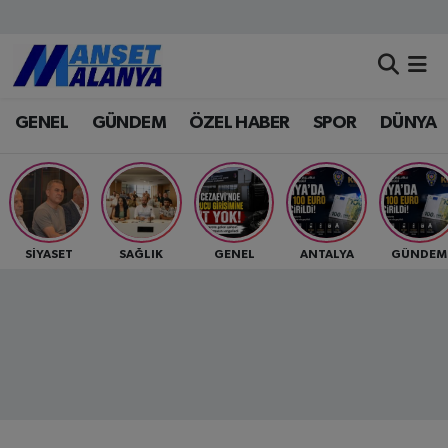
Antalya Nöbetçi Eczaneler
GENEL
GÜNDEM
ÖZEL HABER
SPOR
DÜNYA
Antalya Hava Durumu
Antalya Namaz Vakitleri
Antalya Trafik Yoğunluk Haritası
SİYASET
SAĞLIK
GENEL
ANTALYA
GÜNDEM
Süper Lig Puan Durumu ve Fikstür
Tüm Manşetler
Son Dakika Haberleri
Haber Arşivi