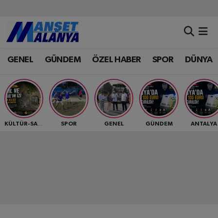
Antalya Nöbetçi Eczaneler
GENEL
GÜNDEM
ÖZEL HABER
SPOR
DÜNYA
Antalya Hava Durumu
Antalya Namaz Vakitleri
Antalya Trafik Yoğunluk Haritası
SPOR
GENEL
GÜNDEM
ANTALYA
KÜLTÜR-SANAT
Süper Lig Puan Durumu ve Fikstür
Tüm Manşetler
Son Dakika Haberleri
Haber Arşivi