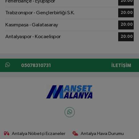
Fenerbahçe - Eyüpspor
20:00
Trabzonspor - Gençlerbirliği S.K.
20:00
Kasımpaşa - Galatasaray
20:00
Antalyaspor - Kocaelispor
20:00
05078310731
İLETIŞIM
Antalya Nöbetçi Eczaneler
Antalya Hava Durumu