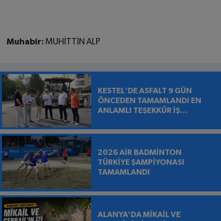
Muhabir:
MUHİTTİN ALP
KESTEL'DE ASFALT 9 GÜN
ÖNCEDEN TAMAMLANDI EN
ANLAMLI TEŞEKKÜR İŞ
MAKİNESİNİN ÜZERİNE
BIRAKILDI
2026 AİR BADMİNTON
TÜRKİYE ŞAMPİYONASI
TAMAMLANDI
ALANYA’DA MİKAİL VE