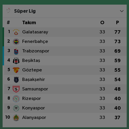
Süper Lig
#
Takım
O
P
1
Galatasaray
33
77
2
Fenerbahçe
33
73
3
Trabzonspor
33
69
4
Beşiktaş
33
59
5
Göztepe
33
55
6
Başakşehir
33
54
7
Samsunspor
33
48
8
Rizespor
33
40
9
Konyaspor
33
40
10
Alanyaspor
33
37