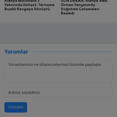
Alanya McDonald’s
SON DAKİKA: Alanya’daki
Yakınında Dehşet: Tartışma
Orman Yangınında
Bıçaklı Kavgaya Dönüştü
Soğutma Çalışmaları
Başladı
Yorumlar
Gönder