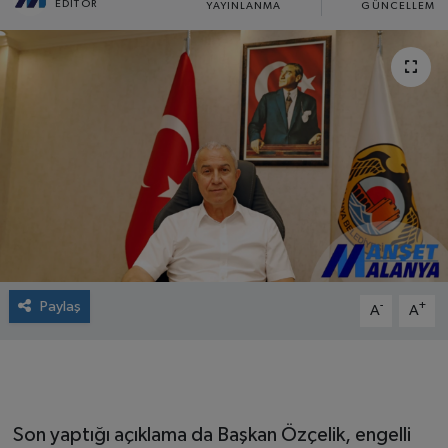
EDITÖR
YAYINLANMA
GÜNCELLEME
Paylaş
-
+
A
A
Son yaptığı açıklama da Başkan Özçelik, engelli