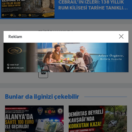
CEBRAİL’İN İZLERİ: 138 YILLIK
RUM KİLİSESİ TARİHE TANIKLIK
EDİYOR
EDITÖR HAKKINDA
Reklam
Muhittin ALP
Muhittin Alp, sivil toplum ve gençlik çalışmaları
alanında geniş deneyime sahip bir uzmandır.
Akdeniz Gençlik Derneği'nin başkanı olarak
Devam Et
görev yapmaktadır ve Alanya'da çeşitli sivil
toplum kuruluşlarında liderlik ve danışmanlık
rolleri üstlenmiştir. Alp, yerel yönetimlerde
stratejik planlama süreçlerine sivil toplum
kuruluşlarının katılımını teşvik etmek ve gençlik
Bunlar da ilginizi çekebilir
katılımını artırmak amacıyla pro