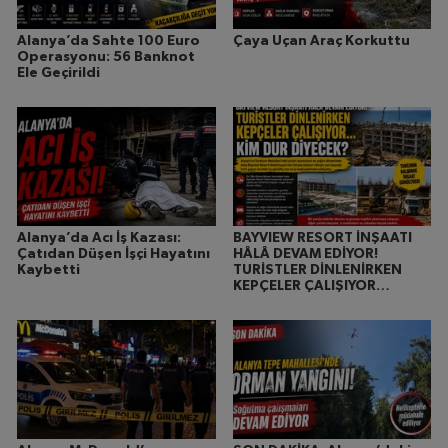
Alanya’da Sahte 100 Euro
Çaya Uçan Araç Korkuttu
Operasyonu: 56 Banknot
Ele Geçirildi
Alanya’da Acı İş Kazası:
BAYVIEW RESORT İNŞAATI
Çatıdan Düşen İşçi Hayatını
HÂLÂ DEVAM EDİYOR!
Kaybetti
TURİSTLER DİNLENİRKEN
KEPÇELER ÇALIŞIYOR…