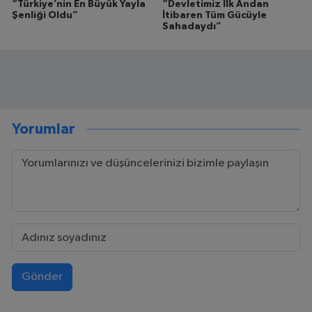
“Türkiye’nin En Büyük Yayla
“Devletimiz İlk Andan
Şenliği Oldu”
İtibaren Tüm Gücüyle
Sahadaydı”
Yorumlar
Gönder