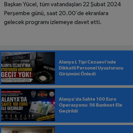
Başkan Yücel, tüm vatandaşları 22 Şubat 2024
Perşembe günü, saat 20.00’de ekranlara
gelecek programı izlemeye davet etti.
Alanya L Tipi Cezaevi’nde
Dikkatli Personel Uyuşturucu
Girişimini Önledi
Alanya’da Sahte 100 Euro
Operasyonu: 56 Banknot Ele
Geçirildi