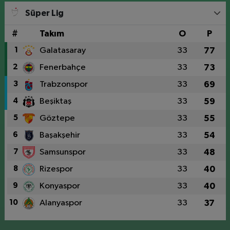
Süper Lig
#
Takım
O
P
1
Galatasaray
33
77
2
Fenerbahçe
33
73
3
Trabzonspor
33
69
4
Beşiktaş
33
59
5
Göztepe
33
55
6
Başakşehir
33
54
7
Samsunspor
33
48
8
Rizespor
33
40
9
Konyaspor
33
40
10
Alanyaspor
33
37