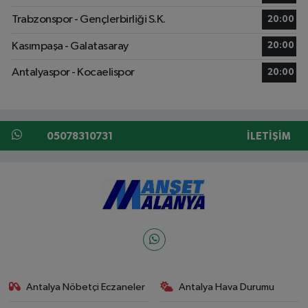
Trabzonspor - Gençlerbirliği S.K.
20:00
Kasımpaşa - Galatasaray
20:00
Antalyaspor - Kocaelispor
20:00
05078310731
İLETIŞIM
Antalya Nöbetçi Eczaneler
Antalya Hava Durumu