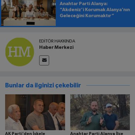
Anahtar Parti Alanya:
“Akdeniz’i Korumak Alanya’nın
Geleceğini Korumaktır”
EDITÖR HAKKINDA
Haber Merkezi
Bunlar da ilginizi çekebilir
AK Parti’den İskele
Anahtar Parti Alanya İlçe