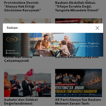
Protokolüne Destek:
Başkanı Abdullah Akkuş:
“Alanya Hak Ettiği
“İtfaiye Evrakla Değil,
Görünüme Kavuşmalı”
Yangınla Mücadele Etmeli”
Reklam
İskele’de Yeni Dönem:
Alanya’da Siyasi
Ruhsatsız Tekneler 1
Hareketlilik: Yeni Parti’nin
Kasım’dan Sonra
Kurucu Kadrosu Onay Aldı
Çalışamayacak
Açıkalın’dan Gökbel
AK Parti Alanya İlçe Başkanı
Değerlendirmesi:
Mehmet Şarani Tavlı: