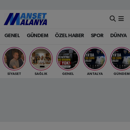
Antalya Nöbetçi Eczaneler
GENEL
GÜNDEM
ÖZEL HABER
SPOR
DÜNYA
Antalya Hava Durumu
Antalya Namaz Vakitleri
Antalya Trafik Yoğunluk Haritası
SİYASET
SAĞLIK
GENEL
ANTALYA
GÜNDEM
Süper Lig Puan Durumu ve Fikstür
Tüm Manşetler
Son Dakika Haberleri
Haber Arşivi