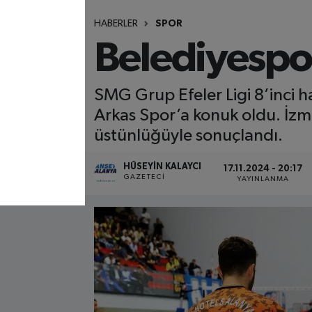
HABERLER
SPOR
Belediyespor
SMG Grup Efeler Ligi 8’inci
Arkas Spor’a konuk oldu. İzm
üstünlüğüyle sonuçlandı.
HÜSEYIN KALAYCI
17.11.2024 - 20:17
GAZETECI
YAYINLANMA