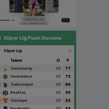
Süper Lig Puan Durumu
Süper Lig
#
Takım
O
P
1
Galatasaray
33
77
2
Fenerbahçe
33
73
3
Trabzonspor
33
69
4
Beşiktaş
33
59
5
Göztepe
33
55
6
Başakşehir
33
54