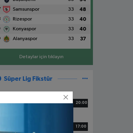
7
Samsunspor
33
48
8
Rizespor
33
40
9
Konyaspor
33
40
0
Alanyaspor
33
37
Detaylar için tıklayın
Süper Lig Fikstür
5 Mayıs, Cuma
zespor - Beşiktaş
20:00
6 Mayıs, Cumartesi
tih Karagümrük - Alanyaspor
17:00