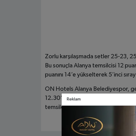
Zorlu karşılaşmada setler 25-23, 25
Bu sonuçla Alanya temsilcisi 12 puan
puanını 14’e yükselterek 5’inci sıray
ON Hotels Alanya Belediyespor, ge
12.30’da kendi sahasında Bursa Büy
Reklam
temsilcisi, bu önemli karşılaşmada 