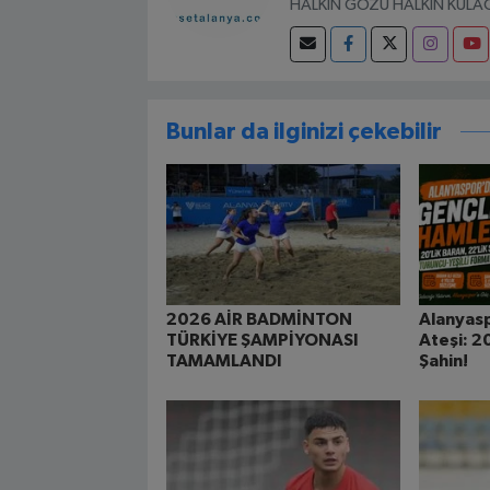
HALKIN GÖZÜ HALKIN KULAĞ
Bunlar da ilginizi çekebilir
2026 AİR BADMİNTON
Alanyasp
TÜRKİYE ŞAMPİYONASI
Ateşi: 20
TAMAMLANDI
Şahin!