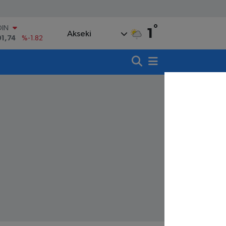
OIN
91,74
%-1.82
°
1
Akseki
AR
3620
%0.02
O
8690
%0.19
LİN
0380
%0.18
TIN
,09000
%0.19
100
98,00
%0