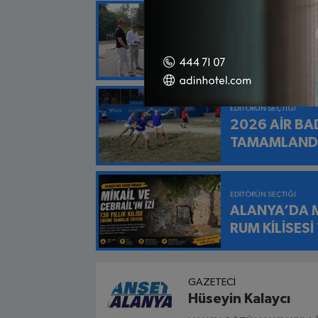
EDITÖRÜN SEÇTIĞI
KESTEL'DE 
ANLAMLI TEŞ
EDITÖRÜN SEÇTIĞI
2026 AİR B
TAMAMLAND
EDITÖRÜN SEÇTIĞI
ALANYA’DA Mİ
RUM KİLİSESİ
GAZETECI
Hüseyin Kalaycı