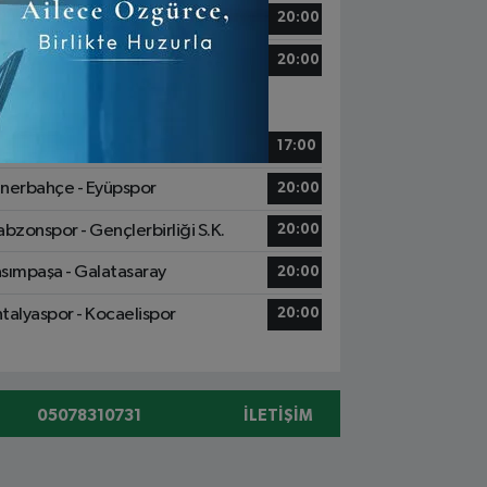
ziantep FK - Başakşehir
20:00
msunspor - Göztepe
20:00
7 Mayıs, Pazar
yserispor - Konyaspor
17:00
nerbahçe - Eyüpspor
20:00
abzonspor - Gençlerbirliği S.K.
20:00
sımpaşa - Galatasaray
20:00
talyaspor - Kocaelispor
20:00
05078310731
İLETIŞIM