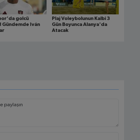
por'da golcü
Plaj Voleybolunun Kalbi 3
ı! Gündemde Iván
Gün Boyunca Alanya'da
ar
Atacak