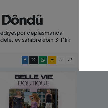
ş Döndü
elediyespor deplasmanda
e, ev sahibi ekibin 3-1’lik
-
+
A
A