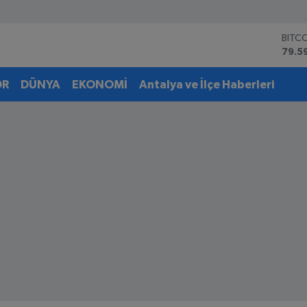
BITC
79.5
DOL
45,4
EUR
OR
DÜNYA
EKONOMİ
Antalya ve İlçe Haberleri
53,3
STER
61,6
G.AL
6862
BİST
14.5