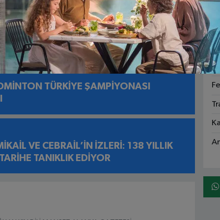
Ga
ASFALT 9 GÜN ÖNCEDEN TAMAMLANDI EN
Sa
EKKÜR İŞ MAKİNESİNİN ÜZERİNE BIRAKILDI
1
Ka
Fe
ADMİNTON TÜRKİYE ŞAMPİYONASI
I
Tr
Ka
An
KAİL VE CEBRAİL’İN İZLERİ: 138 YILLIK
 TARİHE TANIKLIK EDİYOR