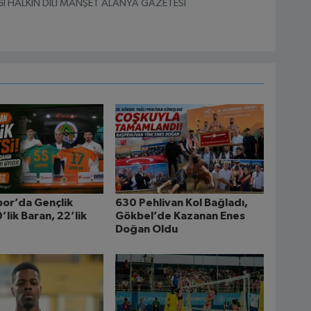
I HALKIN DİLİ MANŞET ALANYA GAZETESİ
or’da Gençlik
630 Pehlivan Kol Bağladı,
’lik Baran, 22’lik
Gökbel’de Kazanan Enes
Doğan Oldu