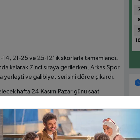
1
-14, 21-25 ve 25-12’lik skorlarla tamamlandı.
da kalarak 7’nci sıraya gerilerken, Arkas Spor
a yerleşti ve galibiyet serisini dörde çıkardı.
lecek hafta 24 Kasım Pazar günü saat
1
ükşehir Belediyespor’u ağırlayacak. Antalya
Ri
yeniden yükselişe geçmeyi hedefliyor.
1
Fa