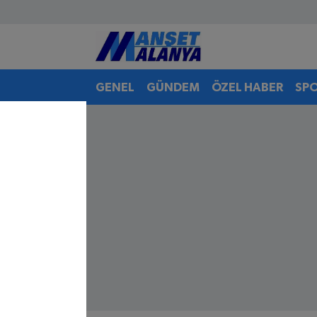
Antalya Nöbetçi Eczaneler
GENEL
GÜNDEM
ÖZEL HABER
SP
Antalya Hava Durumu
Antalya Namaz Vakitleri
Antalya Trafik Yoğunluk Haritası
Süper Lig Puan Durumu ve Fikstür
Tüm Manşetler
Son Dakika Haberleri
Haber Arşivi