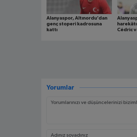
Alanyaspor, Altınordu’dan
Alanyas
genç stoperi kadrosuna
harekât
kattı
Cédric v
Yorumlar