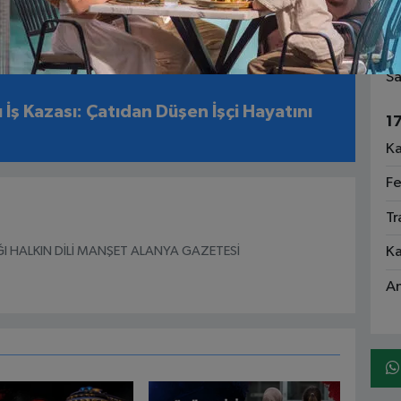
 Resort Hotel İçin Mağduriyet İddiası:
Fa
en Fazla Kişiye Mi Satıldı?
Ga
Sa
 İş Kazası: Çatıdan Düşen İşçi Hayatını
1
Ka
Fe
Tr
I HALKIN DİLİ MANŞET ALANYA GAZETESİ
Ka
An