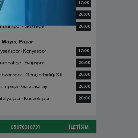
tih Karagümrük - Alanyaspor
17:00
ziantep FK - Başakşehir
20:00
msunspor - Göztepe
20:00
7 Mayıs, Pazar
yserispor - Konyaspor
17:00
nerbahçe - Eyüpspor
20:00
abzonspor - Gençlerbirliği S.K.
20:00
sımpaşa - Galatasaray
20:00
talyaspor - Kocaelispor
20:00
05078310731
İLETIŞIM