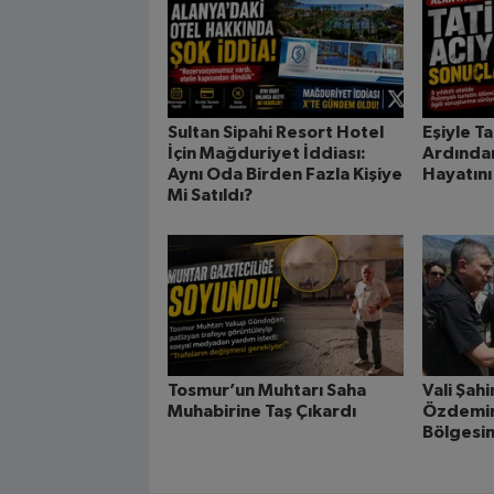
Sultan Sipahi Resort Hotel
Eşiyle Ta
İçin Mağduriyet İddiası:
Ardında
Aynı Oda Birden Fazla Kişiye
Hayatını
Mi Satıldı?
Tosmur’un Muhtarı Saha
Vali Şahi
Muhabirine Taş Çıkardı
Özdemir
Bölgesi