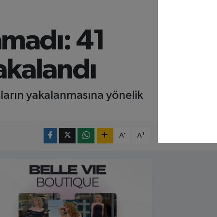
amadı: 41
akalandı
sların yakalanmasına yönelik
-
+
A
A