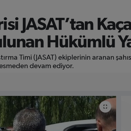
risi JASAT’tan Kaç
ulunan Hükümlü Y
ırma Timi (JASAT) ekiplerinin aranan şahı
kesmeden devam ediyor.