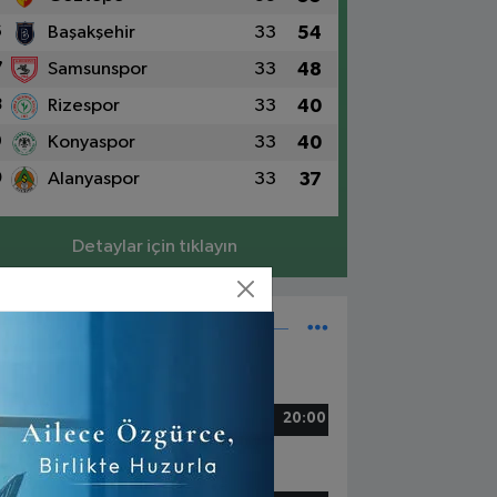
6
Başakşehir
33
54
7
Samsunspor
33
48
8
Rizespor
33
40
9
Konyaspor
33
40
0
Alanyaspor
33
37
Detaylar için tıklayın
Süper Lig Fikstür
5 Mayıs, Cuma
zespor - Beşiktaş
20:00
6 Mayıs, Cumartesi