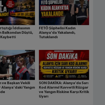
rtıştığı İddiasının
FETÖ Şüphelisi Kadın
n Balkondan Düştü,
Alanya’da Yakalandı,
 Kaybetti
Tutuklandı
n ve Başkan Vekili
SON DAKİKA: Alanya’da Sarı
 Alanya'daki Yangın
Kod Alarmı! Kuvvetli Rüzgar
nde
ve Yangın Riskine Karşı Kritik
Uyarı