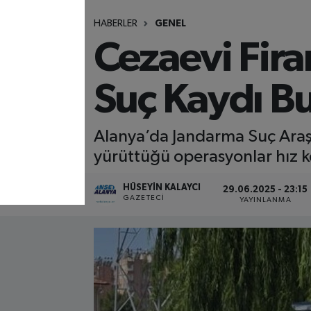
HABERLER
GENEL
Cezaevi Fira
Suç Kaydı B
Alanya’da Jandarma Suç Araşt
yürüttüğü operasyonlar hız 
HÜSEYIN KALAYCI
29.06.2025 - 23:15
GAZETECI
YAYINLANMA