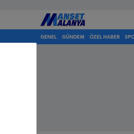
Antalya Nöbetçi Eczaneler
GENEL
GÜNDEM
ÖZEL HABER
SP
Antalya Hava Durumu
Antalya Namaz Vakitleri
Antalya Trafik Yoğunluk Haritası
Süper Lig Puan Durumu ve Fikstür
Tüm Manşetler
Son Dakika Haberleri
Haber Arşivi