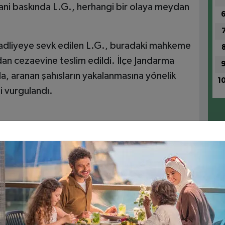
ani baskında L.G., herhangi bir olaya meydan
 adliyeye sevk edilen L.G., buradaki mahkeme
an cezaevine teslim edildi. İlçe Jandarma
, aranan şahısların yakalanmasına yönelik
1
ği vurgulandı.
ik: “Balık Yemeye Korkuyorum”
1
Ri
1