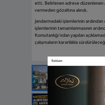
etti. Belirlenen adrese düzenlenen 
vermeden gözaltına alındı.
Jandarmadaki işlemlerinin ardından
işlemlerinin tamamlanmasının ardınd
Komutanlığı’ndan yapılan açıklamada
çalışmaların kararlılıkla sürdürülece
Reklam
EDITÖRÜN SEÇTIĞI
Başkan Özçel
EDITÖRÜN SEÇTIĞI