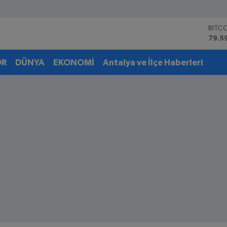
BITC
79.5
DOL
45,4
EUR
OR
DÜNYA
EKONOMİ
Antalya ve İlçe Haberleri
53,3
STER
61,6
G.AL
6862
BİST
14.5