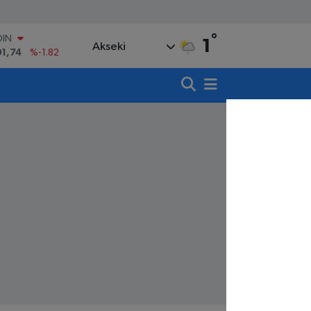
OIN
91,74
%-1.82
°
1
Akseki
AR
3620
%0.02
O
8690
%0.19
LİN
0380
%0.18
TIN
,09000
%0.19
100
98,00
%0