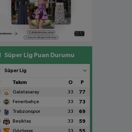
Süper Lig Puan Durumu
Süper Lig
#
Takım
O
P
1
Galatasaray
33
77
2
Fenerbahçe
33
73
3
Trabzonspor
33
69
4
Beşiktaş
33
59
5
Göztepe
33
55