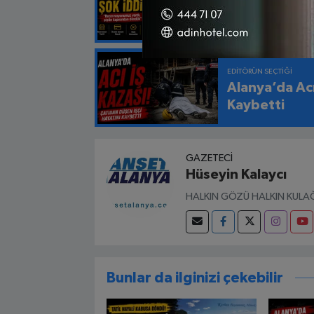
Sultan Sipahi
Aynı Oda Bird
EDITÖRÜN SEÇTIĞI
Alanya’da Acı
Kaybetti
GAZETECI
Hüseyin Kalaycı
HALKIN GÖZÜ HALKIN KULAĞ
Bunlar da ilginizi çekebilir