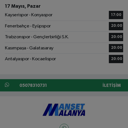
17 Mayıs, Pazar
Kayserispor - Konyaspor
17:00
Fenerbahçe - Eyüpspor
20:00
Trabzonspor - Gençlerbirliği S.K.
20:00
Kasımpaşa - Galatasaray
20:00
Antalyaspor - Kocaelispor
20:00
05078310731
İLETIŞIM