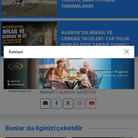
TÜRKİYE ŞAMPİYONASI
TAMAMLANDI
ALANYA’DA MİKAİL VE
CEBRAİL’İN İZLERİ: 138 YILLIK
RUM KİLİSESİ TARİHE TANIKLIK
EDİYOR
Reklam
GAZETECI
Hüseyin Kalaycı
HALKIN GÖZÜ HALKIN KULAĞI HALKIN DİLİ
MANŞET ALANYA GAZETESİ
Bunlar da ilginizi çekebilir