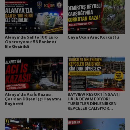
Alanya’da Sahte 100 Euro
Çaya Uçan Araç Korkuttu
Operasyonu: 56 Banknot
Ele Geçirildi
Alanya’da Acı İş Kazası:
BAYVIEW RESORT İNŞAATI
Çatıdan Düşen İşçi Hayatını
HÂLÂ DEVAM EDİYOR!
Kaybetti
TURİSTLER DİNLENİRKEN
KEPÇELER ÇALIŞIYOR…