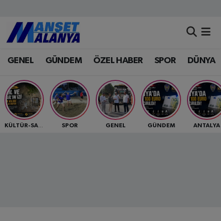
Antalya Nöbetçi Eczaneler
GENEL
GÜNDEM
ÖZEL HABER
SPOR
DÜNYA
Antalya Hava Durumu
Antalya Namaz Vakitleri
Antalya Trafik Yoğunluk Haritası
SPOR
GENEL
GÜNDEM
ANTALYA
KÜLTÜR-SANAT
Süper Lig Puan Durumu ve Fikstür
Tüm Manşetler
Son Dakika Haberleri
Haber Arşivi