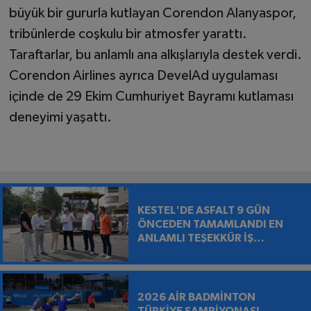
büyük bir gururla kutlayan Corendon Alanyaspor,
tribünlerde coşkulu bir atmosfer yarattı.
Taraftarlar, bu anlamlı ana alkışlarıyla destek verdi.
Corendon Airlines ayrıca DevelAd uygulaması
içinde de 29 Ekim Cumhuriyet Bayramı kutlaması
deneyimi yaşattı.
KESTEL'DE ASFALT 9 GÜN
ÖNCEDEN TAMAMLANDI EN
ANLAMLI TEŞEKKÜR İŞ
MAKİNESİNİN ÜZERİNE
BIRAKILDI
2026 AİR BADMİNTON