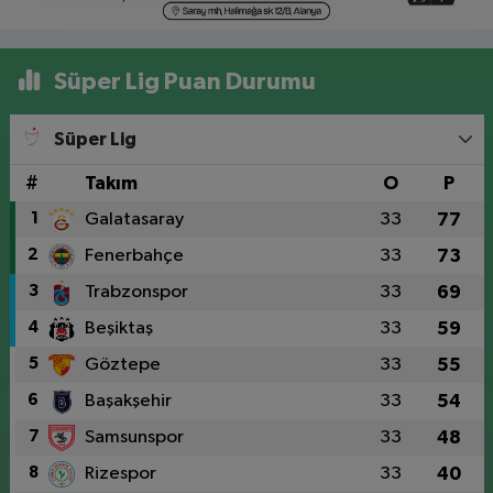
Süper Lig Puan Durumu
Süper Lig
#
Takım
O
P
1
Galatasaray
33
77
2
Fenerbahçe
33
73
3
Trabzonspor
33
69
4
Beşiktaş
33
59
5
Göztepe
33
55
6
Başakşehir
33
54
7
Samsunspor
33
48
8
Rizespor
33
40