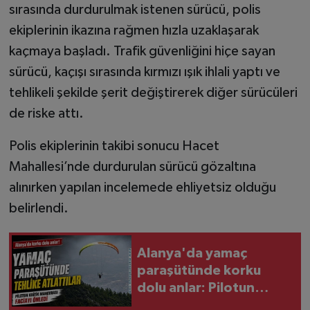
sırasında durdurulmak istenen sürücü, polis
ekiplerinin ikazına rağmen hızla uzaklaşarak
kaçmaya başladı. Trafik güvenliğini hiçe sayan
sürücü, kaçışı sırasında kırmızı ışık ihlali yaptı ve
tehlikeli şekilde şerit değiştirerek diğer sürücüleri
de riske attı.
Polis ekiplerinin takibi sonucu Hacet
Mahallesi’nde durdurulan sürücü gözaltına
alınırken yapılan incelemede ehliyetsiz olduğu
belirlendi.
Alanya'da yamaç
paraşütünde korku
dolu anlar: Pilotun
soğukkanlılığı faciayı