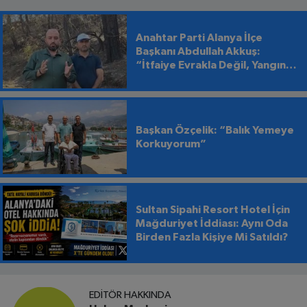
Anahtar Parti Alanya İlçe
Başkanı Abdullah Akkuş:
“İtfaiye Evrakla Değil, Yangınla
Mücadele Etmeli”
Başkan Özçelik: “Balık Yemeye
Korkuyorum”
Sultan Sipahi Resort Hotel İçin
Mağduriyet İddiası: Aynı Oda
Birden Fazla Kişiye Mi Satıldı?
EDITÖR HAKKINDA