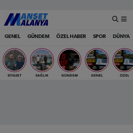
Antalya Nöbetçi Eczaneler
GENEL
GÜNDEM
ÖZEL HABER
SPOR
DÜNYA
Antalya Hava Durumu
Antalya Namaz Vakitleri
Antalya Trafik Yoğunluk Haritası
SİYASET
SAĞLIK
GÜNDEM
GENEL
ÖZEL
Süper Lig Puan Durumu ve Fikstür
Tüm Manşetler
Son Dakika Haberleri
Haber Arşivi