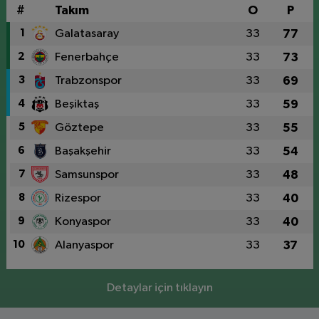
#
Takım
O
P
1
Galatasaray
33
77
2
Fenerbahçe
33
73
3
Trabzonspor
33
69
4
Beşiktaş
33
59
5
Göztepe
33
55
6
Başakşehir
33
54
7
Samsunspor
33
48
8
Rizespor
33
40
9
Konyaspor
33
40
10
Alanyaspor
33
37
Detaylar için tıklayın