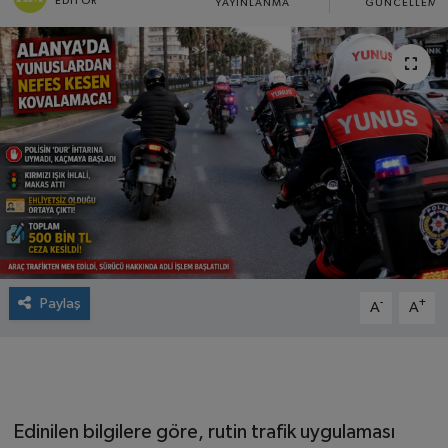
EDITÖR
YAYINLANMA
GÜNCELLEME
Paylaş
-
+
A
A
Edinilen bilgilere göre, rutin trafik uygulaması