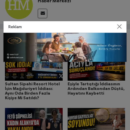
Haber Merkezi
Reklam
Bunlar da ilginizi çekebilir
Sultan Sipahi Resort Hotel
Eşiyle Tartıştığı İddiasının
İçin Mağduriyet İddiası:
Ardından Balkondan Düştü,
Aynı Oda Birden Fazla
Hayatını Kaybetti
Kişiye Mi Satıldı?