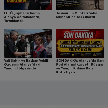
FETÖ Şüphelisi Kadın
Tosmur’un Muhtarı Saha
Alanya’da Yakalandı,
Muhabirine Taş Çıkardı
Tutuklandı
Vali Şahin ve Başkan Vekili
SON DAKİKA: Alanya’da Sarı
Özdemir Alanya'daki
Kod Alarmı! Kuvvetli Rüzgar
Yangın Bölgesinde
ve Yangın Riskine Karşı
Kritik Uyarı