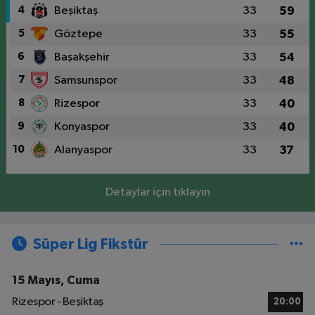
4
Beşiktaş
33
59
5
Göztepe
33
55
6
Başakşehir
33
54
7
Samsunspor
33
48
8
Rizespor
33
40
9
Konyaspor
33
40
10
Alanyaspor
33
37
Detaylar için tıklayın
Süper Lig Fikstür
15 Mayıs, Cuma
Rizespor - Beşiktaş
20:00