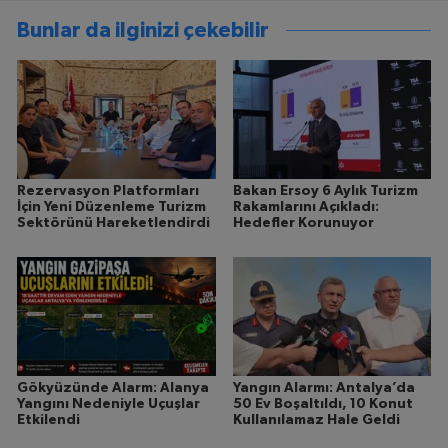
Bunlar da ilginizi çekebilir
Rezervasyon Platformları
Bakan Ersoy 6 Aylık Turizm
İçin Yeni Düzenleme Turizm
Rakamlarını Açıkladı:
Sektörünü Hareketlendirdi
Hedefler Korunuyor
Gökyüzünde Alarm: Alanya
Yangın Alarmı: Antalya’da
Yangını Nedeniyle Uçuşlar
50 Ev Boşaltıldı, 10 Konut
Etkilendi
Kullanılamaz Hale Geldi