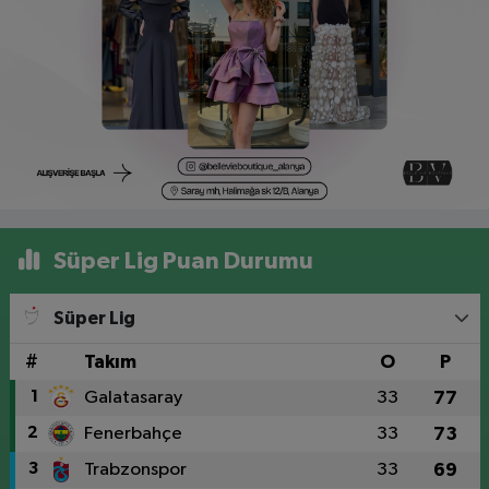
Süper Lig Puan Durumu
Süper Lig
#
Takım
O
P
1
Galatasaray
33
77
2
Fenerbahçe
33
73
3
Trabzonspor
33
69