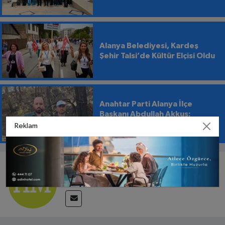
Alanya Belediyesi, Kardeş
Şehir Talsi’de Kültür Elçisi Oldu
Anahtar Parti Alanya İlçe
Başkanı Abdullah Akkuş:
“İtfaiye Evrakla Değil, Yangınla
Reklam
Mücadele Etmeli”
EDITÖR HAKKINDA
Haber Merkezi