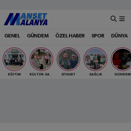
Antalya Nöbetçi Eczaneler
GENEL
GÜNDEM
ÖZEL HABER
SPOR
DÜNYA
Antalya Hava Durumu
Antalya Namaz Vakitleri
Antalya Trafik Yoğunluk Haritası
EĞİTİM
SİYASET
SAĞLIK
GÜNDEM
KÜLTÜR-SANAT
Süper Lig Puan Durumu ve Fikstür
Tüm Manşetler
Son Dakika Haberleri
Haber Arşivi