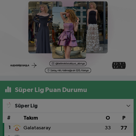
Süper Lig Puan Durumu
Süper Lig
#
Takım
O
P
1
Galatasaray
33
77