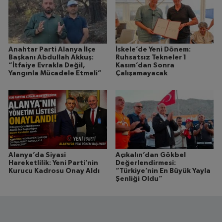
Anahtar Parti Alanya İlçe
İskele’de Yeni Dönem:
Başkanı Abdullah Akkuş:
Ruhsatsız Tekneler 1
“İtfaiye Evrakla Değil,
Kasım’dan Sonra
Yangınla Mücadele Etmeli”
Çalışamayacak
Alanya’da Siyasi
Açıkalın’dan Gökbel
Hareketlilik: Yeni Parti’nin
Değerlendirmesi:
Kurucu Kadrosu Onay Aldı
“Türkiye’nin En Büyük Yayla
Şenliği Oldu”