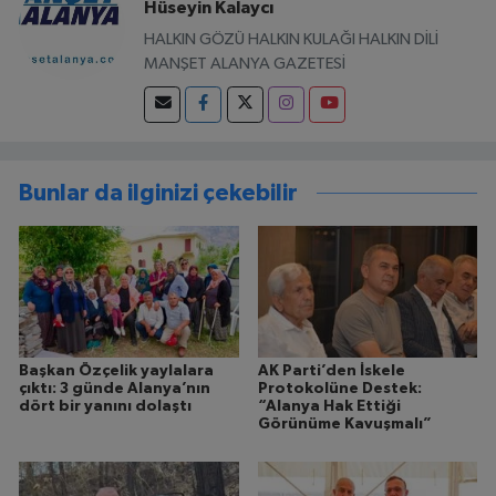
Hüseyin Kalaycı
HALKIN GÖZÜ HALKIN KULAĞI HALKIN DİLİ
MANŞET ALANYA GAZETESİ
Bunlar da ilginizi çekebilir
Başkan Özçelik yaylalara
AK Parti’den İskele
çıktı: 3 günde Alanya’nın
Protokolüne Destek:
dört bir yanını dolaştı
“Alanya Hak Ettiği
Görünüme Kavuşmalı”