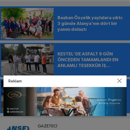
Başkan Özçelik yaylalara çıktı:
3 günde Alanya’nın dört bir
yanını dolaştı
KESTEL'DE ASFALT 9 GÜN
ÖNCEDEN TAMAMLANDI EN
ANLAMLI TEŞEKKÜR İŞ
MAKİNESİNİN ÜZERİNE
BIRAKILDI
Reklam
2026 AİR BADMİNTON
TÜRKİYE ŞAMPİYONASI
TAMAMLANDI
GAZETECI