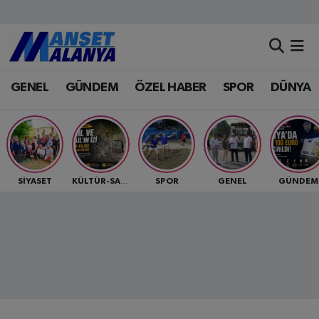
Antalya Nöbetçi Eczaneler
GENEL
GÜNDEM
ÖZEL HABER
SPOR
DÜNYA
Antalya Hava Durumu
Antalya Namaz Vakitleri
Antalya Trafik Yoğunluk Haritası
SİYASET
SPOR
GENEL
GÜNDEM
KÜLTÜR-SANAT
Süper Lig Puan Durumu ve Fikstür
Tüm Manşetler
Son Dakika Haberleri
Haber Arşivi