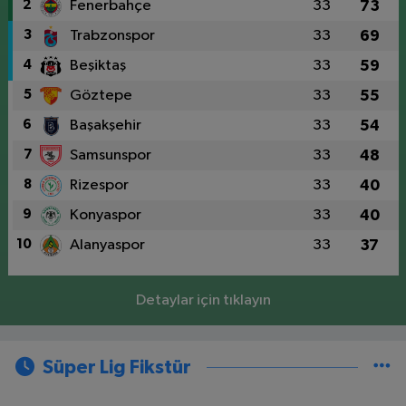
2
Fenerbahçe
33
73
3
Trabzonspor
33
69
4
Beşiktaş
33
59
5
Göztepe
33
55
6
Başakşehir
33
54
7
Samsunspor
33
48
8
Rizespor
33
40
9
Konyaspor
33
40
10
Alanyaspor
33
37
Detaylar için tıklayın
Süper Lig Fikstür