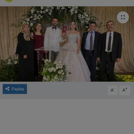
Paylaş
-
+
A
A