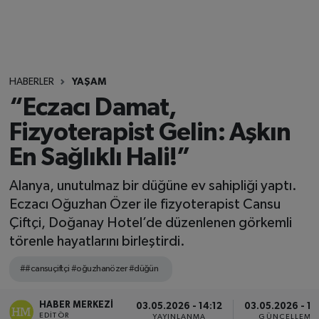
HABERLER
YAŞAM
“Eczacı Damat,
Fizyoterapist Gelin: Aşkın
En Sağlıklı Hali!”
Alanya, unutulmaz bir düğüne ev sahipliği yaptı.
Eczacı Oğuzhan Özer ile fizyoterapist Cansu
Çiftçi, Doğanay Hotel’de düzenlenen görkemli
törenle hayatlarını birleştirdi.
##cansuçiftçi #oğuzhanözer #düğün
HABER MERKEZI
03.05.2026 - 14:12
03.05.2026 - 18
EDITÖR
YAYINLANMA
GÜNCELLEME