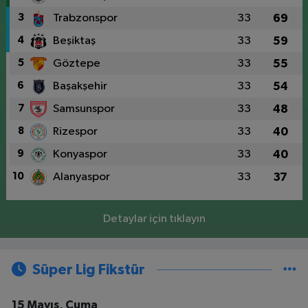
3
Trabzonspor
33
69
4
Beşiktaş
33
59
5
Göztepe
33
55
6
Başakşehir
33
54
7
Samsunspor
33
48
8
Rizespor
33
40
9
Konyaspor
33
40
10
Alanyaspor
33
37
Detaylar için tıklayın
Süper Lig Fikstür
15 Mayıs, Cuma