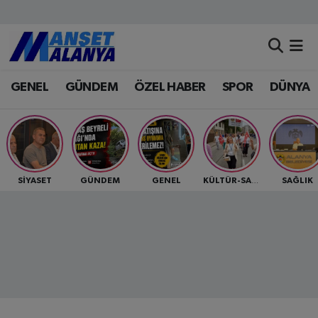
Antalya Nöbetçi Eczaneler
GENEL
GÜNDEM
ÖZEL HABER
SPOR
DÜNYA
Antalya Hava Durumu
Antalya Namaz Vakitleri
Antalya Trafik Yoğunluk Haritası
SİYASET
GÜNDEM
GENEL
SAĞLIK
KÜLTÜR-SANAT
Süper Lig Puan Durumu ve Fikstür
Tüm Manşetler
Son Dakika Haberleri
Haber Arşivi