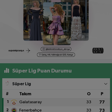
Süper Lig Puan Durumu
Süper Lig
#
Takım
O
P
1
Galatasaray
33
77
2
Fenerbahçe
33
73