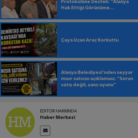
Protokolüne Destek: “Alanya
Hak Ettiği Görünüme
Kavuşmalı”
Çaya Uçan Araç Korkuttu
Alanya Belediyesi’nden seyyar
mısır satıcısı açıklaması: “Sorun
satış değil, şans oyunu”
EDITÖR HAKKINDA
Haber Merkezi