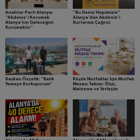
Anahtar Parti Alanya:
“Bu Deniz Hepimizin”
“Akdeniz’i Korumak
Alanya’dan Akdeniz’i
Alanya’nın Geleceğini
Kurtarma Çağrısı
Korumaktır”
Başkan Özçelik: “Balık
Küçük Mutfaklar İçin Mutfak
Yemeye Korkuyorum”
Masası Takımı: Ölçü,
Malzeme ve Yerleşim