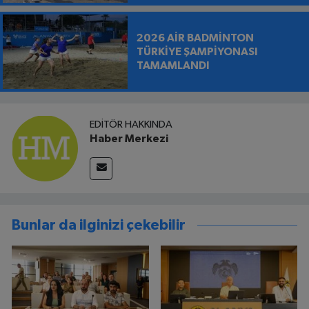
BIRAKILDI
2026 AİR BADMİNTON
TÜRKİYE ŞAMPİYONASI
TAMAMLANDI
EDITÖR HAKKINDA
Haber Merkezi
Bunlar da ilginizi çekebilir