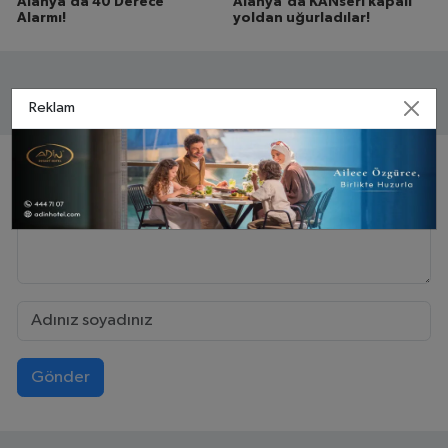
Alanya’da 40 Derece
Alanya'da KANseri kapalı
Alarmı!
yoldan uğurladılar!
Reklam
Yorumlar
Gönder