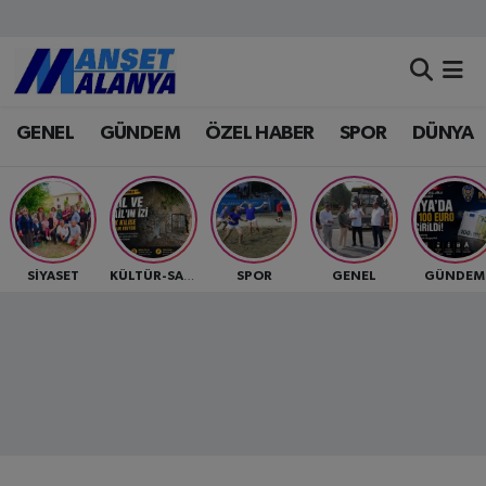
Antalya Nöbetçi Eczaneler
GENEL
GÜNDEM
ÖZEL HABER
SPOR
DÜNYA
Antalya Hava Durumu
Antalya Namaz Vakitleri
Antalya Trafik Yoğunluk Haritası
SİYASET
SPOR
GENEL
GÜNDEM
KÜLTÜR-SANAT
Süper Lig Puan Durumu ve Fikstür
Tüm Manşetler
Son Dakika Haberleri
Haber Arşivi