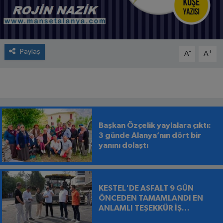
Paylaş
-
+
A
A
Başkan Özçelik yaylalara çıktı:
3 günde Alanya’nın dört bir
yanını dolaştı
KESTEL'DE ASFALT 9 GÜN
ÖNCEDEN TAMAMLANDI EN
ANLAMLI TEŞEKKÜR İŞ
MAKİNESİNİN ÜZERİNE