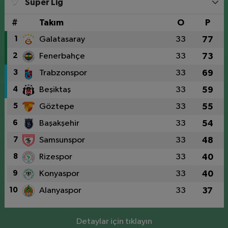
Süper Lig
#
Takım
O
P
1
Galatasaray
33
77
2
Fenerbahçe
33
73
3
Trabzonspor
33
69
4
Beşiktaş
33
59
5
Göztepe
33
55
6
Başakşehir
33
54
7
Samsunspor
33
48
8
Rizespor
33
40
9
Konyaspor
33
40
10
Alanyaspor
33
37
Detaylar için tıklayın