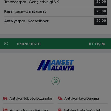
Trabzonspor - Gençlerbirliği S.K.
20:00
Kasımpaşa - Galatasaray
20:00
Antalyaspor - Kocaelispor
20:00
05078310731
İLETIŞIM
Antalya Nöbetçi Eczaneler
Antalya Hava Durumu
Antalya Namaz Vakitleri
Antalya Trafik Yoğunluk