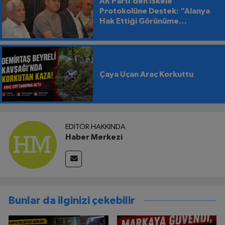
AK Parti’den İskele
Protokolüne Destek: “Alanya
Hak Ettiği Görünüme
Kavuşmalı”
Çaya Uçan Araç Korkuttu
EDITÖR HAKKINDA
Haber Merkezi
Bunlar da ilginizi çekebilir