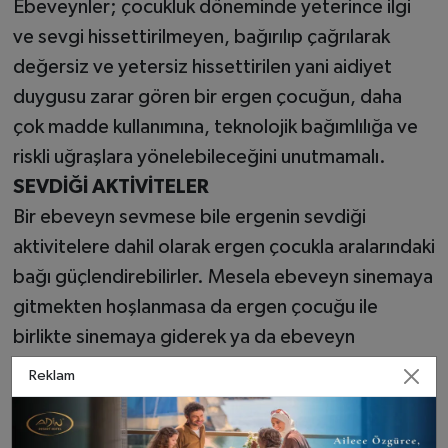
Ebeveynler; çocukluk döneminde yeterince ilgi
ve sevgi hissettirilmeyen, bağırılıp çağrılarak
değersiz ve yetersiz hissettirilen yani aidiyet
duygusu zarar gören bir ergen çocuğun, daha
çok madde kullanımına, teknolojik bağımlılığa ve
riskli uğraşlara yönelebileceğini unutmamalı.
SEVDİĞİ AKTİVİTELER
Bir ebeveyn sevmese bile ergenin sevdiği
aktivitelere dahil olarak ergen çocukla aralarındaki
bağı güçlendirebilirler. Mesela ebeveyn sinemaya
gitmekten hoşlanmasa da ergen çocuğu ile
birlikte sinemaya giderek ya da ebeveyn
basketbol oynamayı sevmese de ergen çocuğu
Reklam
birlikte basket oynayarak ortak ilgi alanı
oluşturabilmeli.