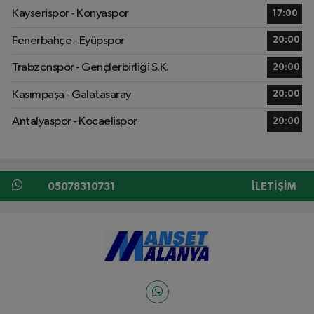
Kayserispor - Konyaspor
17:00
Fenerbahçe - Eyüpspor
20:00
Trabzonspor - Gençlerbirliği S.K.
20:00
Kasımpaşa - Galatasaray
20:00
Antalyaspor - Kocaelispor
20:00
05078310731
İLETIŞIM