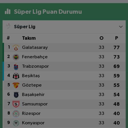
Süper Lig Puan Durumu
Süper Lig
#
Takım
O
P
1
Galatasaray
33
77
2
Fenerbahçe
33
73
3
Trabzonspor
33
69
4
Beşiktaş
33
59
5
Göztepe
33
55
6
Başakşehir
33
54
7
Samsunspor
33
48
8
Rizespor
33
40
9
Konyaspor
33
40