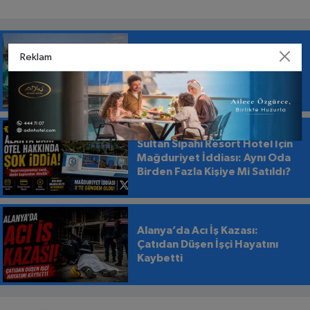
Reklam
Başkan Özçelik: “Balık Yemeye
Korkuyorum”
Sultan Sipahi Resort Hotel İçin
Mağduriyet İddiası: Aynı Oda
Birden Fazla Kişiye Mi Satıldı?
Alanya’da Acı İş Kazası:
Çatıdan Düşen İşçi Hayatını
Kaybetti