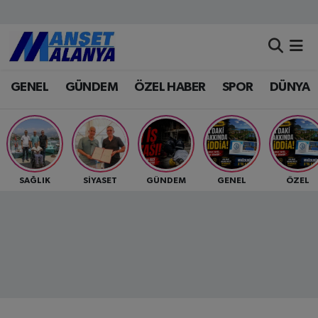
Antalya Nöbetçi Eczaneler
GENEL
GÜNDEM
ÖZEL HABER
SPOR
DÜNYA
Antalya Hava Durumu
Antalya Namaz Vakitleri
Antalya Trafik Yoğunluk Haritası
SAĞLIK
SİYASET
GÜNDEM
GENEL
ÖZEL
Süper Lig Puan Durumu ve Fikstür
Tüm Manşetler
Son Dakika Haberleri
Haber Arşivi