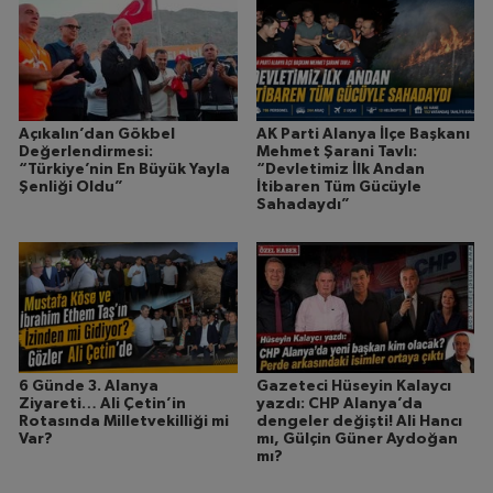
Açıkalın’dan Gökbel
AK Parti Alanya İlçe Başkanı
Değerlendirmesi:
Mehmet Şarani Tavlı:
“Türkiye’nin En Büyük Yayla
“Devletimiz İlk Andan
Şenliği Oldu”
İtibaren Tüm Gücüyle
Sahadaydı”
6 Günde 3. Alanya
Gazeteci Hüseyin Kalaycı
Ziyareti… Ali Çetin’in
yazdı: CHP Alanya’da
Rotasında Milletvekilliği mi
dengeler değişti! Ali Hancı
Var?
mı, Gülçin Güner Aydoğan
mı?