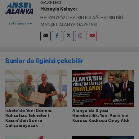
GAZETECI
Hüseyin Kalaycı
HALKIN GÖZÜ HALKIN KULAĞI HALKIN DİLİ
MANŞET ALANYA GAZETESİ
Bunlar da ilginizi çekebilir
İskele’de Yeni Dönem:
Alanya’da Siyasi
Ruhsatsız Tekneler 1
Hareketlilik: Yeni Parti’nin
Kasım’dan Sonra
Kurucu Kadrosu Onay Aldı
Çalışamayacak