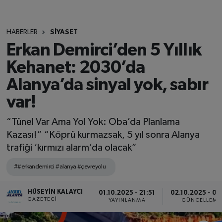
HABERLER
SİYASET
Erkan Demirci’den 5 Yıllık
Kehanet: 2030’da
Alanya’da sinyal yok, sabır
var!
“Tünel Var Ama Yol Yok: Oba’da Planlama
Kazası!” “Köprü kurmazsak, 5 yıl sonra Alanya
trafiği ‘kırmızı alarm’da olacak”
##erkandemirci #alanya #çevreyolu
HÜSEYIN KALAYCI
01.10.2025 - 21:51
02.10.2025 - 09
GAZETECI
YAYINLANMA
GÜNCELLEME