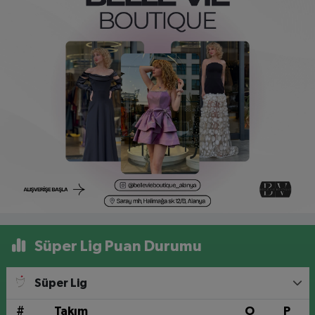
Süper Lig Puan Durumu
Süper Lig
#
Takım
O
P