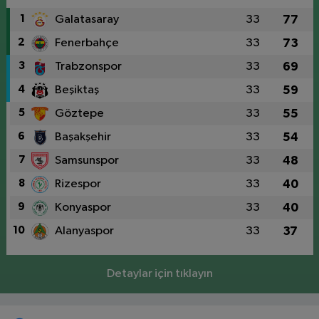
1
Galatasaray
33
77
2
Fenerbahçe
33
73
3
Trabzonspor
33
69
4
Beşiktaş
33
59
5
Göztepe
33
55
6
Başakşehir
33
54
7
Samsunspor
33
48
8
Rizespor
33
40
9
Konyaspor
33
40
10
Alanyaspor
33
37
Detaylar için tıklayın