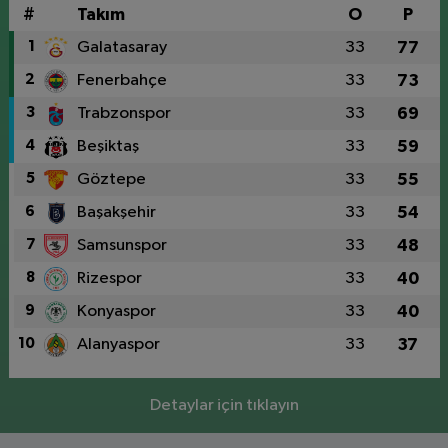
#
Takım
O
P
1
Galatasaray
33
77
2
Fenerbahçe
33
73
3
Trabzonspor
33
69
4
Beşiktaş
33
59
5
Göztepe
33
55
6
Başakşehir
33
54
7
Samsunspor
33
48
8
Rizespor
33
40
9
Konyaspor
33
40
10
Alanyaspor
33
37
Detaylar için tıklayın