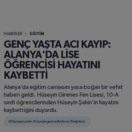
HABERLER
EĞİTİM
GENÇ YAŞTA ACI KAYIP:
ALANYA'DA LİSE
ÖĞRENCİSİ HAYATINI
KAYBETTİ
Alanya’da eğitim camiasını yasa boğan bir vefat
haberi geldi. Hüseyin Girenes Fen Lisesi, 10-A
sınıfı öğrencilerinden Hüseyin Şahin’in hayatını
kaybettiğini duyurdu.
##hüseyinşahin #hüseyingirenesfenlisesi #kalpkrizi