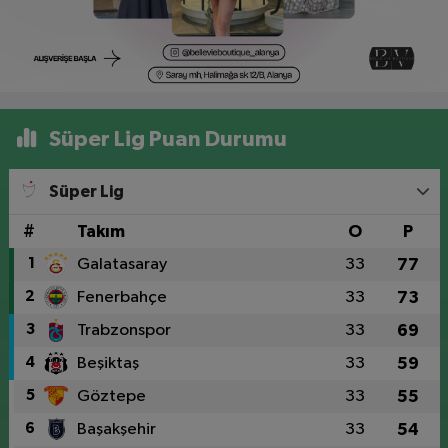
Süper Lig Puan Durumu
Süper Lig
#
Takım
O
P
1
Galatasaray
33
77
2
Fenerbahçe
33
73
3
Trabzonspor
33
69
4
Beşiktaş
33
59
5
Göztepe
33
55
6
Başakşehir
33
54