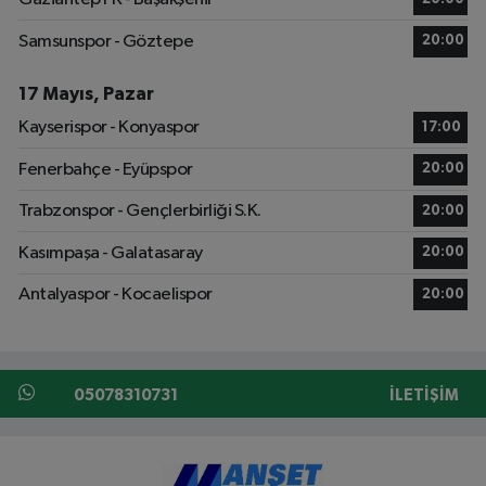
Samsunspor - Göztepe
20:00
17 Mayıs, Pazar
Kayserispor - Konyaspor
17:00
Fenerbahçe - Eyüpspor
20:00
Trabzonspor - Gençlerbirliği S.K.
20:00
Kasımpaşa - Galatasaray
20:00
Antalyaspor - Kocaelispor
20:00
05078310731
İLETIŞIM