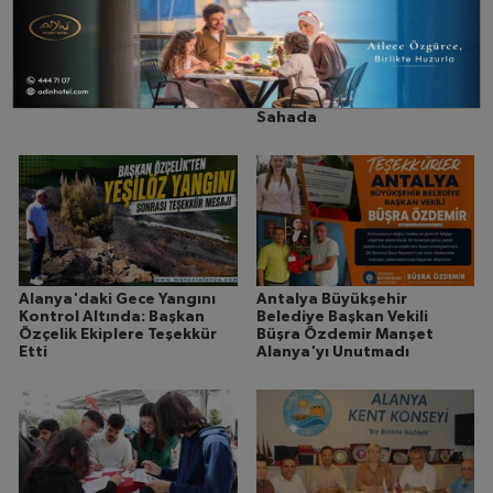
Çalıştılar, Başardılar,
Sapadere’de Zamanla
Alanya’yı Gururlandırdılar
Yarış: Belediye Ekipleri
Sahada
Alanya'daki Gece Yangını
Antalya Büyükşehir
Kontrol Altında: Başkan
Belediye Başkan Vekili
Özçelik Ekiplere Teşekkür
Büşra Özdemir Manşet
Etti
Alanya'yı Unutmadı