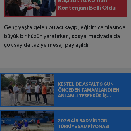
Başladı: ALKÜ’nün
Kontenjanı Belli Oldu
Genç yaşta gelen bu acı kayıp, eğitim camiasında
büyük bir hüzün yaratırken, sosyal medyada da
çok sayıda taziye mesajı paylaşıldı.
KESTEL'DE ASFALT 9 GÜN
ÖNCEDEN TAMAMLANDI EN
ANLAMLI TEŞEKKÜR İŞ
MAKİNESİNİN ÜZERİNE
BIRAKILDI
2026 AİR BADMİNTON
TÜRKİYE ŞAMPİYONASI