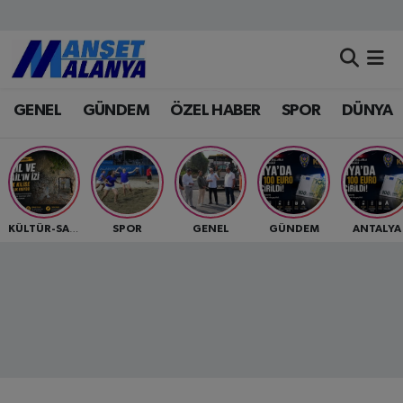
Antalya Nöbetçi Eczaneler
GENEL
GÜNDEM
ÖZEL HABER
SPOR
DÜNYA
Antalya Hava Durumu
Antalya Namaz Vakitleri
Antalya Trafik Yoğunluk Haritası
SPOR
GENEL
GÜNDEM
ANTALYA
KÜLTÜR-SANAT
Süper Lig Puan Durumu ve Fikstür
Tüm Manşetler
Son Dakika Haberleri
Haber Arşivi