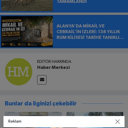
TAMAMLANDI
ALANYA’DA MİKAİL VE
CEBRAİL’İN İZLERİ: 138 YILLIK
RUM KİLİSESİ TARİHE TANIKLIK
EDİYOR
EDITÖR HAKKINDA
Haber Merkezi
Bunlar da ilginizi çekebilir
Reklam