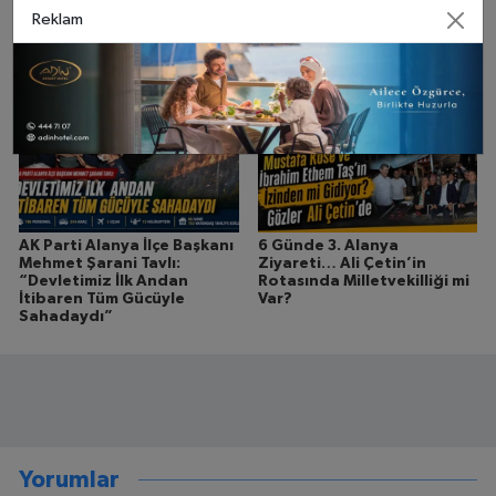
Alanya’da Siyasi
Açıkalın’dan Gökbel
Reklam
Hareketlilik: Yeni Parti’nin
Değerlendirmesi:
Kurucu Kadrosu Onay Aldı
“Türkiye’nin En Büyük Yayla
Şenliği Oldu”
AK Parti Alanya İlçe Başkanı
6 Günde 3. Alanya
Mehmet Şarani Tavlı:
Ziyareti… Ali Çetin’in
“Devletimiz İlk Andan
Rotasında Milletvekilliği mi
İtibaren Tüm Gücüyle
Var?
Sahadaydı”
Yorumlar