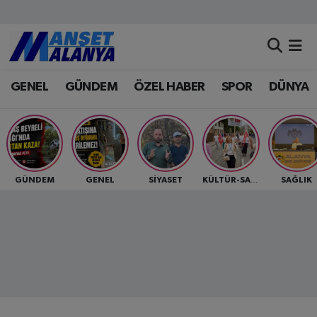
Antalya Nöbetçi Eczaneler
GENEL
GÜNDEM
ÖZEL HABER
SPOR
DÜNYA
Antalya Hava Durumu
Antalya Namaz Vakitleri
Antalya Trafik Yoğunluk Haritası
GÜNDEM
GENEL
SİYASET
SAĞLIK
KÜLTÜR-SANAT
Süper Lig Puan Durumu ve Fikstür
Tüm Manşetler
Son Dakika Haberleri
Haber Arşivi