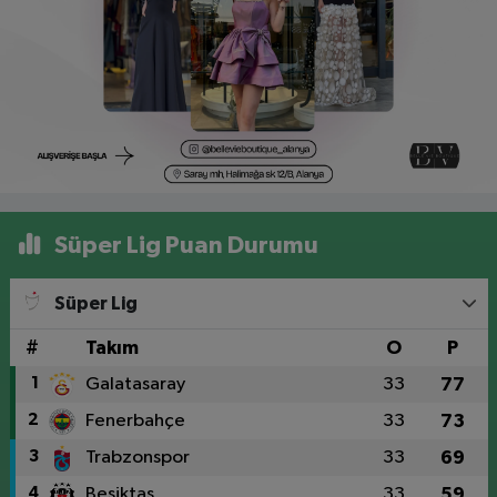
Süper Lig Puan Durumu
Süper Lig
#
Takım
O
P
1
Galatasaray
33
77
2
Fenerbahçe
33
73
3
Trabzonspor
33
69
4
Beşiktaş
33
59