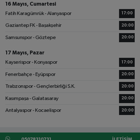
16 Mayıs, Cumartesi
Fatih Karagümrük - Alanyaspor
17:00
Gaziantep FK - Başakşehir
20:00
Samsunspor - Göztepe
20:00
17 Mayıs, Pazar
Kayserispor - Konyaspor
17:00
Fenerbahçe - Eyüpspor
20:00
Trabzonspor - Gençlerbirliği S.K.
20:00
Kasımpaşa - Galatasaray
20:00
Antalyaspor - Kocaelispor
20:00
05078310731
İLETIŞIM