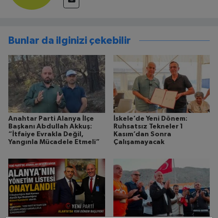
Bunlar da ilginizi çekebilir
Anahtar Parti Alanya İlçe
İskele’de Yeni Dönem:
Başkanı Abdullah Akkuş:
Ruhsatsız Tekneler 1
“İtfaiye Evrakla Değil,
Kasım’dan Sonra
Yangınla Mücadele Etmeli”
Çalışamayacak