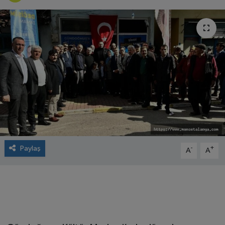
Paylaş
-
+
A
A