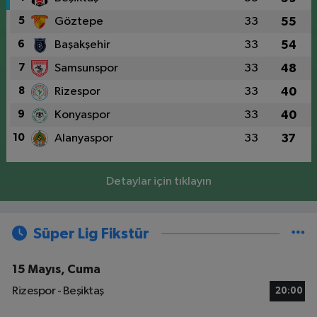
5
Göztepe
33
55
6
Başakşehir
33
54
7
Samsunspor
33
48
8
Rizespor
33
40
9
Konyaspor
33
40
10
Alanyaspor
33
37
Detaylar için tıklayın
Süper Lig Fikstür
15 Mayıs, Cuma
Rizespor - Beşiktaş
20:00