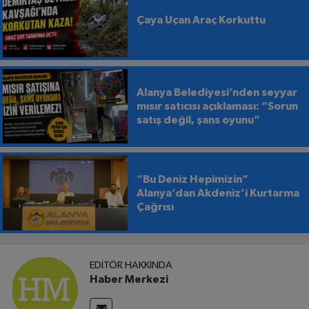
Çaya Uçan Araç Korkuttu
Alanya Belediyesi’nden seyyar
mısır satıcısı açıklaması: “Sorun
satış değil, şans oyunu”
“Bu Deniz Hepimizin”
Alanya’dan Akdeniz’i Kurtarma
Çağrısı
EDITÖR HAKKINDA
Haber Merkezi