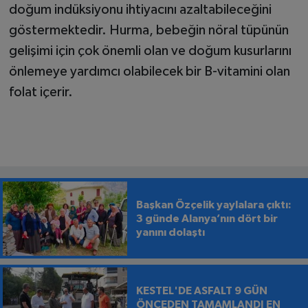
doğum indüksiyonu ihtiyacını azaltabileceğini
göstermektedir. Hurma, bebeğin nöral tüpünün
gelişimi için çok önemli olan ve doğum kusurlarını
önlemeye yardımcı olabilecek bir B-vitamini olan
folat içerir.
Başkan Özçelik yaylalara çıktı:
3 günde Alanya’nın dört bir
yanını dolaştı
KESTEL'DE ASFALT 9 GÜN
ÖNCEDEN TAMAMLANDI EN