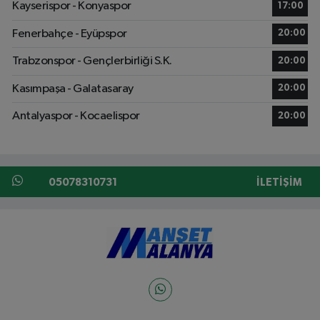
Kayserispor - Konyaspor
17:00
Fenerbahçe - Eyüpspor
20:00
Trabzonspor - Gençlerbirliği S.K.
20:00
Kasımpaşa - Galatasaray
20:00
Antalyaspor - Kocaelispor
20:00
05078310731
İLETIŞIM