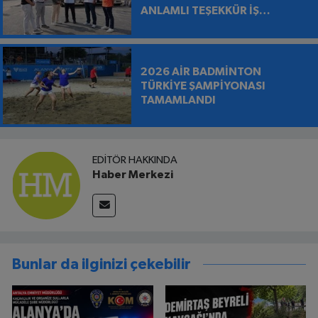
ANLAMLI TEŞEKKÜR İŞ
MAKİNESİNİN ÜZERİNE
BIRAKILDI
2026 AİR BADMİNTON
TÜRKİYE ŞAMPİYONASI
TAMAMLANDI
EDITÖR HAKKINDA
Haber Merkezi
Bunlar da ilginizi çekebilir