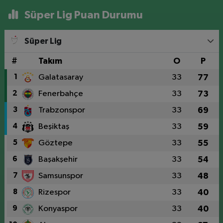
Süper Lig Puan Durumu
Süper Lig
#
Takım
O
P
1
Galatasaray
33
77
2
Fenerbahçe
33
73
3
Trabzonspor
33
69
4
Beşiktaş
33
59
5
Göztepe
33
55
6
Başakşehir
33
54
7
Samsunspor
33
48
8
Rizespor
33
40
9
Konyaspor
33
40