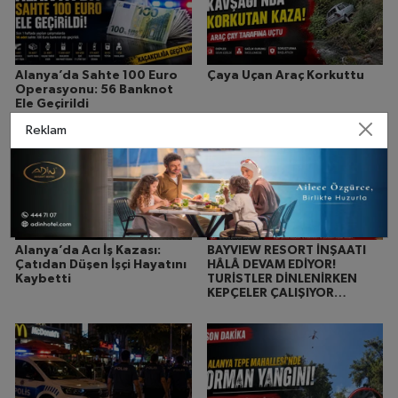
Alanya’da Sahte 100 Euro
Çaya Uçan Araç Korkuttu
Operasyonu: 56 Banknot
Ele Geçirildi
Reklam
Alanya’da Acı İş Kazası:
BAYVIEW RESORT İNŞAATI
Çatıdan Düşen İşçi Hayatını
HÂLÂ DEVAM EDİYOR!
Kaybetti
TURİSTLER DİNLENİRKEN
KEPÇELER ÇALIŞIYOR…