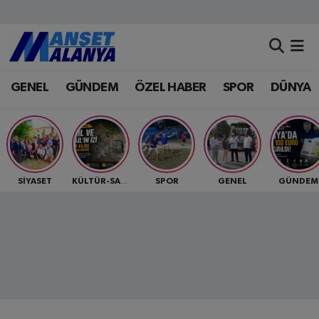
Antalya Nöbetçi Eczaneler
GENEL
GÜNDEM
ÖZEL HABER
SPOR
DÜNYA
Antalya Hava Durumu
Antalya Namaz Vakitleri
Antalya Trafik Yoğunluk Haritası
SİYASET
SPOR
GENEL
GÜNDEM
KÜLTÜR-SANAT
Süper Lig Puan Durumu ve Fikstür
Tüm Manşetler
Son Dakika Haberleri
Haber Arşivi