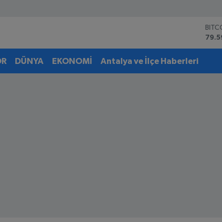
DOL
45,
EUR
53,3
OR
DÜNYA
EKONOMİ
Antalya ve İlçe Haberleri
STER
61,6
G.AL
686
BİST
14.5
BITC
79.5