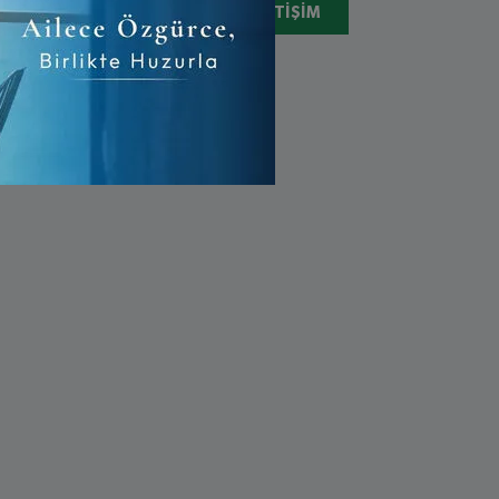
05078310731
İLETIŞIM