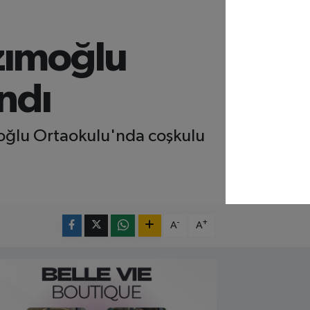
zımoğlu
ndı
oğlu Ortaokulu'nda coşkulu
-
+
A
A