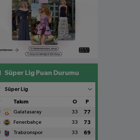
Süper Lig Puan Durumu
Süper Lig
#
Takım
O
P
1
Galatasaray
33
77
2
Fenerbahçe
33
73
3
Trabzonspor
33
69