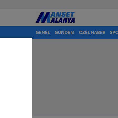
Antalya Nöbetçi Eczaneler
GENEL
GÜNDEM
ÖZEL HABER
SP
Antalya Hava Durumu
Antalya Namaz Vakitleri
Antalya Trafik Yoğunluk Haritası
Süper Lig Puan Durumu ve Fikstür
Tüm Manşetler
Son Dakika Haberleri
Haber Arşivi