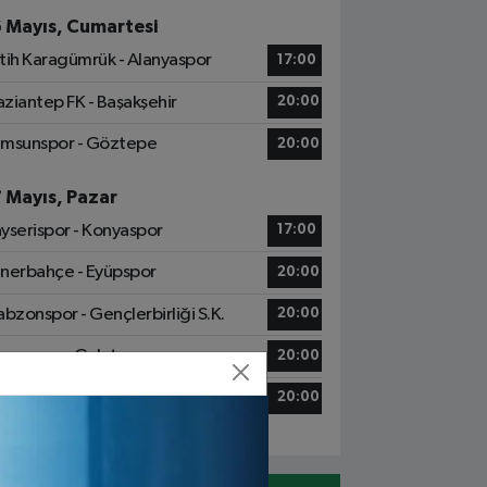
6 Mayıs, Cumartesi
tih Karagümrük - Alanyaspor
17:00
ziantep FK - Başakşehir
20:00
msunspor - Göztepe
20:00
7 Mayıs, Pazar
yserispor - Konyaspor
17:00
nerbahçe - Eyüpspor
20:00
abzonspor - Gençlerbirliği S.K.
20:00
sımpaşa - Galatasaray
20:00
talyaspor - Kocaelispor
20:00