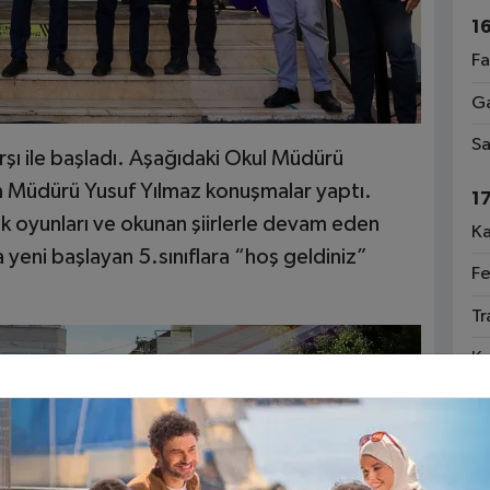
1
Fa
Ga
Sa
rşı ile başladı. Aşağıdaki Okul Müdürü
im Müdürü Yusuf Yılmaz konuşmalar yaptı.
1
lk oyunları ve okunan şiirlerle devam eden
Ka
a yeni başlayan 5.sınıflara “hoş geldiniz”
Fe
Tr
Ka
An