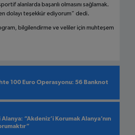
sportif alanlarda başarılı olmasını sağlamak.
n dolayı teşekkür ediyorum” dedi.
ogram, bilgilendirme ve veliler için muhteşem
hte 100 Euro Operasyonu: 56 Banknot
i Alanya: “Akdeniz’i Korumak Alanya’nın
orumaktır”