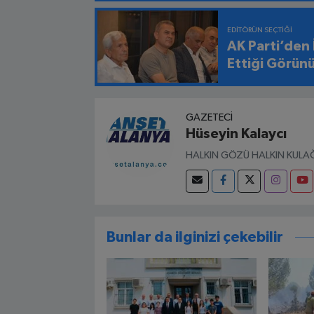
EDITÖRÜN SEÇTIĞI
AK Parti’den
Ettiği Görün
GAZETECI
Hüseyin Kalaycı
HALKIN GÖZÜ HALKIN KULAĞ
Bunlar da ilginizi çekebilir