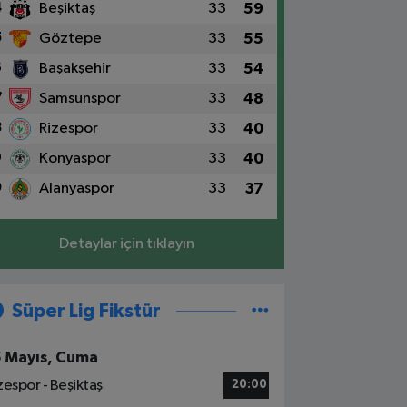
4
Beşiktaş
33
59
5
Göztepe
33
55
6
Başakşehir
33
54
7
Samsunspor
33
48
8
Rizespor
33
40
9
Konyaspor
33
40
0
Alanyaspor
33
37
Detaylar için tıklayın
Süper Lig Fikstür
5 Mayıs, Cuma
zespor - Beşiktaş
20:00