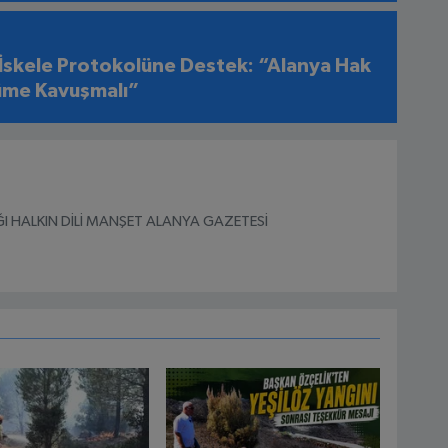
 İskele Protokolüne Destek: “Alanya Hak
üme Kavuşmalı”
I HALKIN DİLİ MANŞET ALANYA GAZETESİ