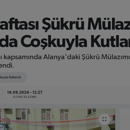
Haftası Şükrü Müla
da Coşkuyla Kutla
sı kapsamında Alanya'daki Şükrü Mülazım
endi.
kuyla Kutlandı
16.09.2024 - 12:27
GÜNCELLEME