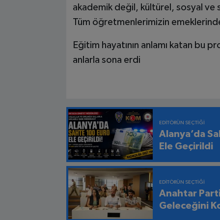
akademik değil, kültürel, sosyal ve 
Tüm öğretmenlerimizin emeklerinde
Eğitim hayatının anlamı katan bu pr
anlarla sona erdi
EDITÖRÜN SEÇTIĞI
Alanya’da Sa
Ele Geçirildi
EDITÖRÜN SEÇTIĞI
Anahtar Part
Geleceğini K