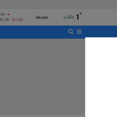
°
AR
1
Akseki
43620
%0.02
O
8690
%0.19
LİN
0380
%0.18
TIN
2,09000
%0.19
100
98,00
%0
OIN
91,74
%-1.82