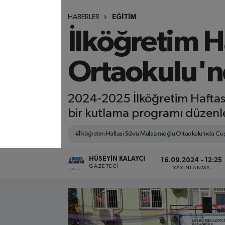
HABERLER
EĞİTİM
İlköğretim 
Ortaokulu'n
2024-2025 İlköğretim Hafta
bir kutlama programı düzenl
#İlköğretim Haftası Şükrü Mülazımoğlu Ortaokulu'nda Coş
HÜSEYIN KALAYCI
16.09.2024 - 12:25
GAZETECI
YAYINLANMA