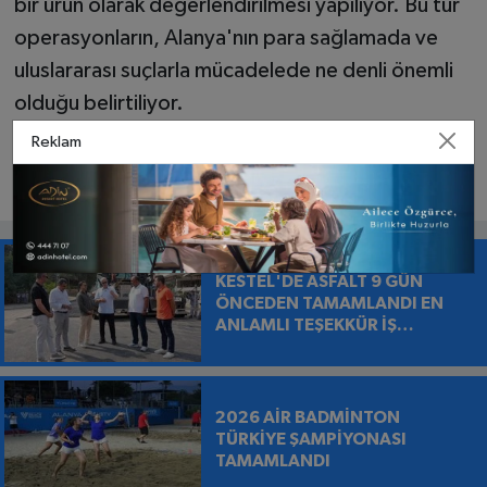
bir ürün olarak değerlendirilmesi yapılıyor. Bu tür
operasyonların, Alanya'nın para sağlamada ve
uluslararası suçlarla mücadelede ne denli önemli
olduğu belirtiliyor.
Reklam
KESTEL'DE ASFALT 9 GÜN
ÖNCEDEN TAMAMLANDI EN
ANLAMLI TEŞEKKÜR İŞ
MAKİNESİNİN ÜZERİNE
BIRAKILDI
2026 AİR BADMİNTON
TÜRKİYE ŞAMPİYONASI
TAMAMLANDI