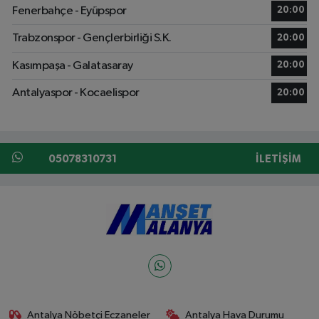
Fenerbahçe - Eyüpspor
20:00
Trabzonspor - Gençlerbirliği S.K.
20:00
Kasımpaşa - Galatasaray
20:00
Antalyaspor - Kocaelispor
20:00
05078310731
İLETIŞIM
Antalya Nöbetçi Eczaneler
Antalya Hava Durumu