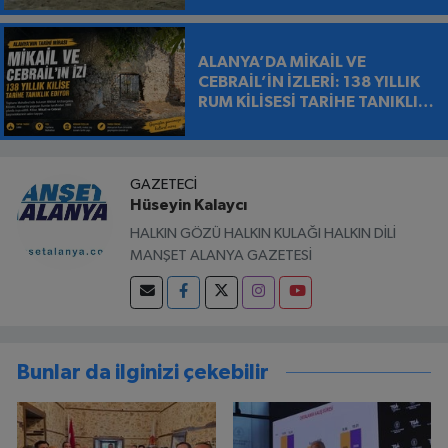
ALANYA’DA MİKAİL VE
CEBRAİL’İN İZLERİ: 138 YILLIK
RUM KİLİSESİ TARİHE TANIKLIK
EDİYOR
GAZETECI
Hüseyin Kalaycı
HALKIN GÖZÜ HALKIN KULAĞI HALKIN DİLİ
MANŞET ALANYA GAZETESİ
Bunlar da ilginizi çekebilir