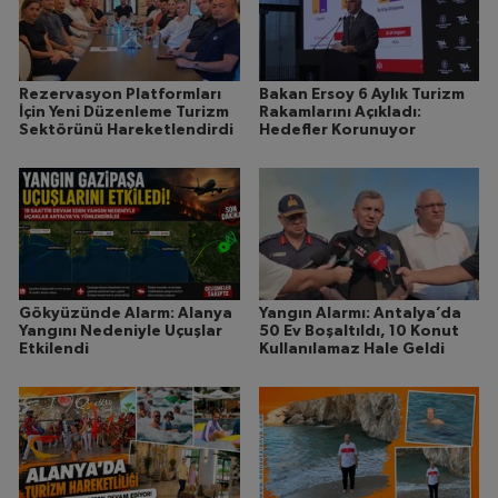
Rezervasyon Platformları
Bakan Ersoy 6 Aylık Turizm
İçin Yeni Düzenleme Turizm
Rakamlarını Açıkladı:
Sektörünü Hareketlendirdi
Hedefler Korunuyor
Gökyüzünde Alarm: Alanya
Yangın Alarmı: Antalya’da
Yangını Nedeniyle Uçuşlar
50 Ev Boşaltıldı, 10 Konut
Etkilendi
Kullanılamaz Hale Geldi