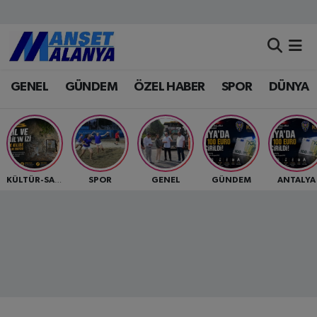
Antalya Nöbetçi Eczaneler
GENEL
GÜNDEM
ÖZEL HABER
SPOR
DÜNYA
Antalya Hava Durumu
Antalya Namaz Vakitleri
Antalya Trafik Yoğunluk Haritası
SPOR
GENEL
GÜNDEM
ANTALYA
KÜLTÜR-SANAT
Süper Lig Puan Durumu ve Fikstür
Tüm Manşetler
Son Dakika Haberleri
Haber Arşivi