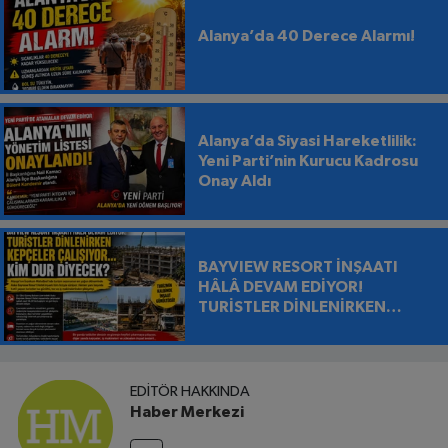
Alanya’da 40 Derece Alarmı!
Alanya’da Siyasi Hareketlilik:
Yeni Parti’nin Kurucu Kadrosu
Onay Aldı
BAYVIEW RESORT İNŞAATI
HÂLÂ DEVAM EDİYOR!
TURİSTLER DİNLENİRKEN
KEPÇELER ÇALIŞIYOR…
EDITÖR HAKKINDA
Haber Merkezi