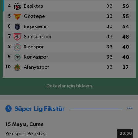
4
Beşiktaş
33
59
5
Göztepe
33
55
6
Başakşehir
33
54
7
Samsunspor
33
48
8
Rizespor
33
40
9
Konyaspor
33
40
10
Alanyaspor
33
37
Detaylar için tıklayın
Süper Lig Fikstür
15 Mayıs, Cuma
Rizespor - Beşiktaş
20:00