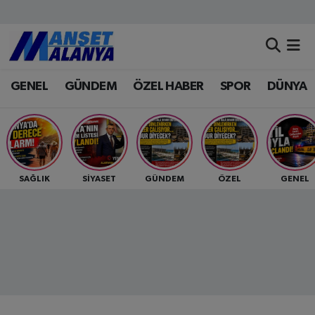
Antalya Nöbetçi Eczaneler
GENEL
GÜNDEM
ÖZEL HABER
SPOR
DÜNYA
Antalya Hava Durumu
Antalya Namaz Vakitleri
Antalya Trafik Yoğunluk Haritası
SAĞLIK
SİYASET
GÜNDEM
ÖZEL
GENEL
Süper Lig Puan Durumu ve Fikstür
Tüm Manşetler
Son Dakika Haberleri
Haber Arşivi