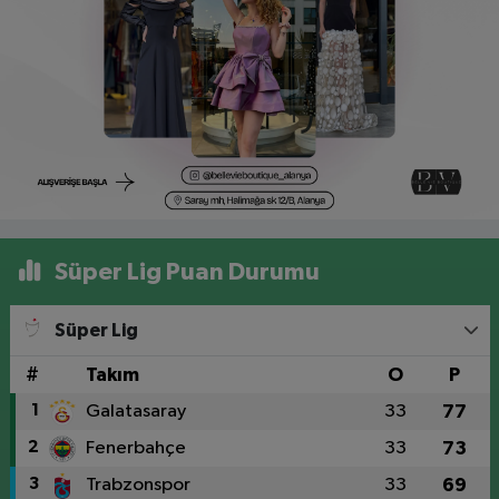
Süper Lig Puan Durumu
Süper Lig
#
Takım
O
P
1
Galatasaray
33
77
2
Fenerbahçe
33
73
3
Trabzonspor
33
69