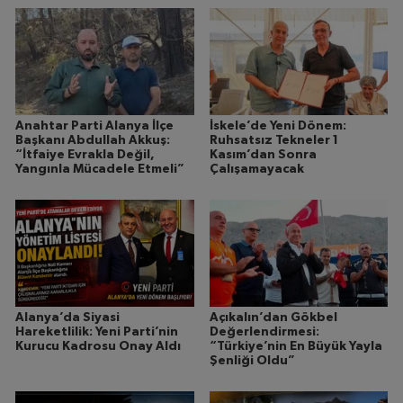
Anahtar Parti Alanya İlçe
İskele’de Yeni Dönem:
Başkanı Abdullah Akkuş:
Ruhsatsız Tekneler 1
“İtfaiye Evrakla Değil,
Kasım’dan Sonra
Yangınla Mücadele Etmeli”
Çalışamayacak
Alanya’da Siyasi
Açıkalın’dan Gökbel
Hareketlilik: Yeni Parti’nin
Değerlendirmesi:
Kurucu Kadrosu Onay Aldı
“Türkiye’nin En Büyük Yayla
Şenliği Oldu”