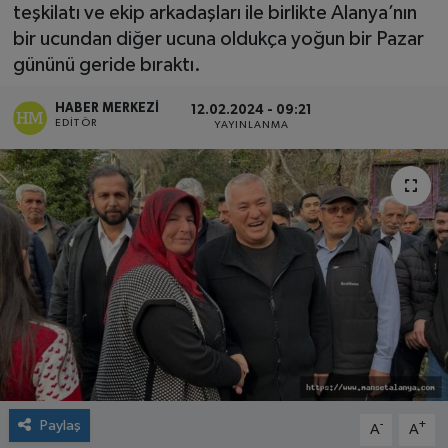
teşkilatı ve ekip arkadaşları ile birlikte Alanya’nın
bir ucundan diğer ucuna oldukça yoğun bir Pazar
gününü geride bıraktı.
HABER MERKEZI
12.02.2024 - 09:21
EDITÖR
YAYINLANMA
Paylaş
-
+
A
A