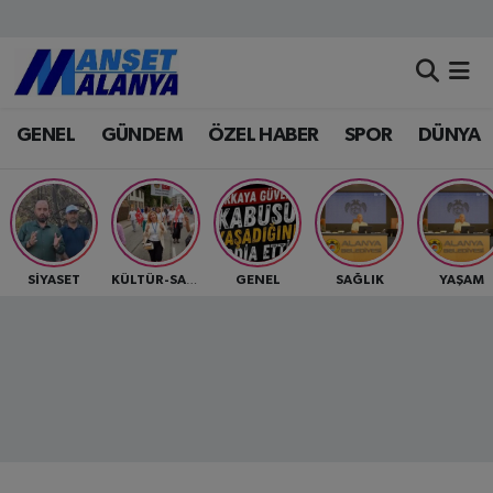
Antalya Nöbetçi Eczaneler
GENEL
GÜNDEM
ÖZEL HABER
SPOR
DÜNYA
Antalya Hava Durumu
Antalya Namaz Vakitleri
Antalya Trafik Yoğunluk Haritası
SİYASET
GENEL
SAĞLIK
YAŞAM
KÜLTÜR-SANAT
Süper Lig Puan Durumu ve Fikstür
Tüm Manşetler
Son Dakika Haberleri
Haber Arşivi