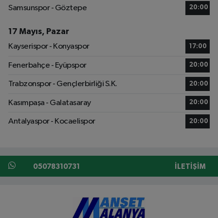
Samsunspor - Göztepe
20:00
17 Mayıs, Pazar
Kayserispor - Konyaspor
17:00
Fenerbahçe - Eyüpspor
20:00
Trabzonspor - Gençlerbirliği S.K.
20:00
Kasımpaşa - Galatasaray
20:00
Antalyaspor - Kocaelispor
20:00
05078310731
İLETIŞIM