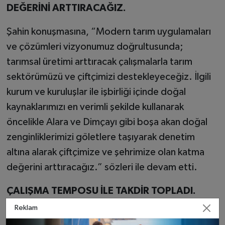
DEĞERİNİ ARTTIRACAĞIZ.
Şahin konuşmasına, “Modern tarım uygulamaları
ve çözümleri vizyonumuz doğrultusunda;
tarımsal üretimi arttıracak çalışmalarla tarım
sektörümüzü ve çiftçimizi destekleyeceğiz. İlgili
kurum ve kuruluşlar ile işbirliği içinde doğal
kaynaklarımızı en verimli şekilde kullanarak
öncelikle Alara ve Dimçayı gibi boşa akan doğal
zenginliklerimizi göletlere taşıyarak denetim
altına alarak çiftçimize ve şehrimize olan katma
değerini arttıracağız.” sözleri ile devam etti.
ÇALIŞMA TEMPOSU İLE TAKDİR TOPLADI.
Reklam
Alanya Ticaret ve Sanayi Odası’nda verdiği