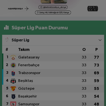
Süper Lig Puan Durumu
Süper Lig
#
Takım
O
P
1
Galatasaray
33
77
2
Fenerbahçe
33
73
3
Trabzonspor
33
69
4
Beşiktaş
33
59
5
Göztepe
33
55
6
Başakşehir
33
54
7
Samsunspor
33
48