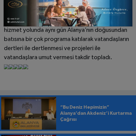
sözleri yerine getirerek ve hayata geçirdiği
projeler ile her kesimden takdir gören Şahin’in,
“Her Şey Alanya’mız İçin” diyerek devam ettiği
hizmet yolunda aynı gün Alanya’nın doğusundan
batısına bir çok programa katılarak vatandaşların
dertleri ile dertlenmesi ve projeleri ile
vatandaşlara umut vermesi takdir topladı.
“Bu Deniz Hepimizin”
Alanya’dan Akdeniz’i Kurtarma
Çağrısı