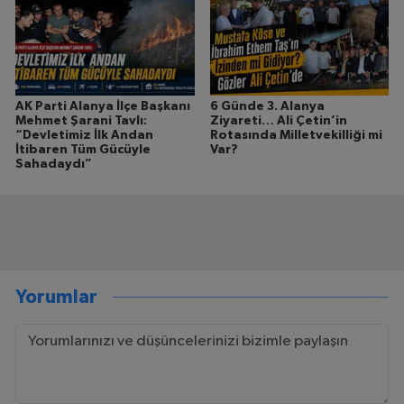
AK Parti Alanya İlçe Başkanı
6 Günde 3. Alanya
Mehmet Şarani Tavlı:
Ziyareti… Ali Çetin’in
“Devletimiz İlk Andan
Rotasında Milletvekilliği mi
İtibaren Tüm Gücüyle
Var?
Sahadaydı”
Yorumlar