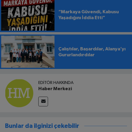
“Markaya Güvendi, Kabusu
Yaşadığını İddia Etti”
Çalıştılar, Başardılar, Alanya’yı
Gururlandırdılar
EDITÖR HAKKINDA
Haber Merkezi
Bunlar da ilginizi çekebilir