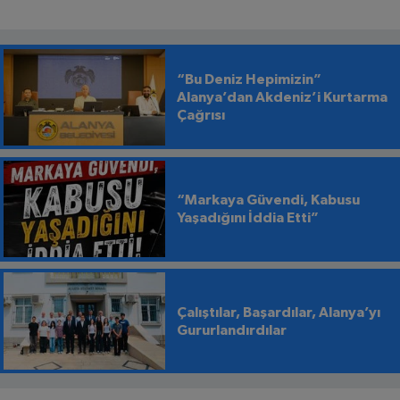
“Bu Deniz Hepimizin”
Alanya’dan Akdeniz’i Kurtarma
Çağrısı
“Markaya Güvendi, Kabusu
Yaşadığını İddia Etti”
Çalıştılar, Başardılar, Alanya’yı
Gururlandırdılar