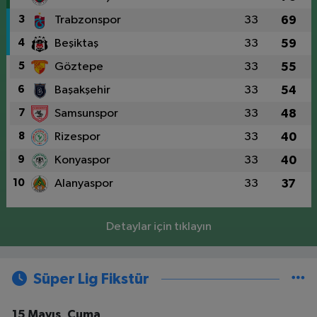
3
Trabzonspor
33
69
4
Beşiktaş
33
59
5
Göztepe
33
55
6
Başakşehir
33
54
7
Samsunspor
33
48
8
Rizespor
33
40
9
Konyaspor
33
40
10
Alanyaspor
33
37
Detaylar için tıklayın
Süper Lig Fikstür
15 Mayıs, Cuma