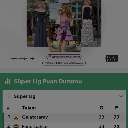
Süper Lig Puan Durumu
Süper Lig
#
Takım
O
P
1
Galatasaray
33
77
2
Fenerbahçe
33
73