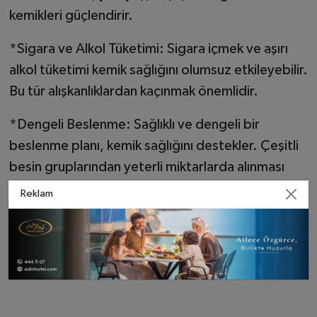
kemikleri güçlendirir.
*Sigara ve Alkol Tüketimi: Sigara içmek ve aşırı
alkol tüketimi kemik sağlığını olumsuz etkileyebilir.
Bu tür alışkanlıklardan kaçınmak önemlidir.
*Dengeli Beslenme: Sağlıklı ve dengeli bir
beslenme planı, kemik sağlığını destekler. Çeşitli
besin gruplarından yeterli miktarlarda alınması
önemlidir.
Reklam
Kemik sağlığını korumak için dengeli beslenme
alışkanlıklarıyla birlikte düzenli fiziksel aktivite ve
sağlıklı yaşam tarzı tercih edilmelidir.