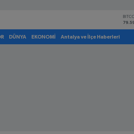
DOL
45,4
EUR
53,3
OR
DÜNYA
EKONOMİ
Antalya ve İlçe Haberleri
STER
61,6
G.AL
6862
BİST
14.5
BITC
79.5