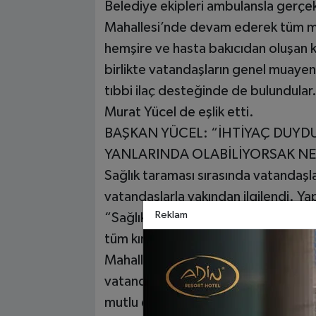
Belediye ekipleri ambulansla gerçekl
Mahallesi’nde devam ederek tüm mah
hemşire ve hasta bakıcıdan oluşan kır
birlikte vatandaşların genel muayene
tıbbi ilaç desteğinde de bulundular
Murat Yücel de eşlik etti.
BAŞKAN YÜCEL: “İHTİYAÇ DUYD
YANLARINDA OLABİLİYORSAK NE
Sağlık taraması sırasında vatandaşla
vatandaşlarla yakından ilgilendi. Yapı
Reklam
“Sağlık ekibimizle birlikte 2016 yılı
tüm kırsal mahallelerde belirli periy
Mahalle muhtarlarımızın yardımı ile 
vatandaşlarımızın tek tek kapısını ça
mutlu edebiliyorsak, ihtiyaç duydukl