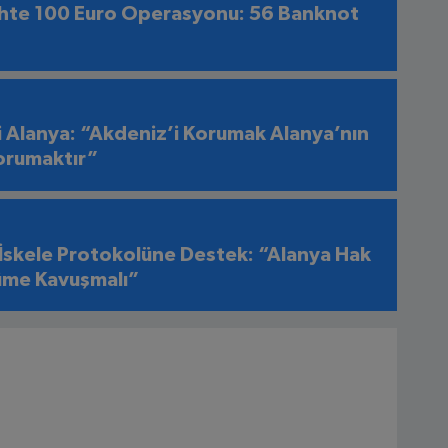
hte 100 Euro Operasyonu: 56 Banknot
i Alanya: “Akdeniz’i Korumak Alanya’nın
orumaktır”
 İskele Protokolüne Destek: “Alanya Hak
üme Kavuşmalı”