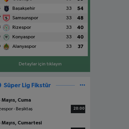
6
Başakşehir
33
54
7
Samsunspor
33
48
8
Rizespor
33
40
9
Konyaspor
33
40
0
Alanyaspor
33
37
Detaylar için tıklayın
Süper Lig Fikstür
5 Mayıs, Cuma
zespor - Beşiktaş
20:00
6 Mayıs, Cumartesi