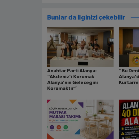
Bunlar da ilginizi çekebilir
Anahtar Parti Alanya:
“Bu Deni
“Akdeniz’i Korumak
Alanya’d
Alanya’nın Geleceğini
Kurtarma
Korumaktır”