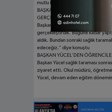
mutlu bize.” dedi.
BAŞKAN YÜCEL: “10 BİNE YAKIN
GERÇEKLEŞTİRDİK”
Başkan Yücel, “2016 yılından beri 1
gerçekleştirdik. Bugüne kadar yapt
aldık. Bundan sonraki sağlık taramal
edeceğiz.” diye konuştu
BAŞKAN YÜCEL’DEN ÖĞRENCİLER
Başkan Yücel sağlık taraması sonrası 
ziyaret etti. Okul müdürü, öğretme
Yücel, devam eden eğitim dönemind
EDITÖRÜN SEÇTIĞI