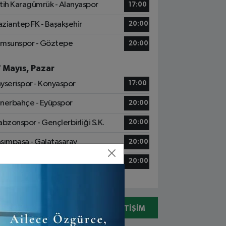
tih Karagümrük - Alanyaspor
17:00
ziantep FK - Başakşehir
20:00
msunspor - Göztepe
20:00
7 Mayıs, Pazar
yserispor - Konyaspor
17:00
nerbahçe - Eyüpspor
20:00
abzonspor - Gençlerbirliği S.K.
20:00
sımpaşa - Galatasaray
20:00
talyaspor - Kocaelispor
20:00
05078310731
İLETIŞIM