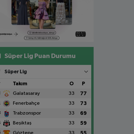
Süper Lig Puan Durumu
Süper Lig
#
Takım
O
P
1
Galatasaray
33
77
2
Fenerbahçe
33
73
3
Trabzonspor
33
69
4
Beşiktaş
33
59
5
Göztepe
33
55