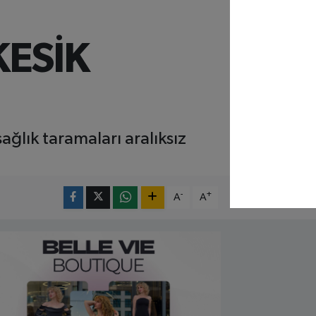
KESİK
ağlık taramaları aralıksız
-
+
A
A