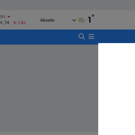
°
AR
1
Akseki
3620
%0.02
O
8690
%0.19
LİN
0380
%0.18
TIN
,09000
%0.19
100
98,00
%0
OIN
91,74
%-1.82