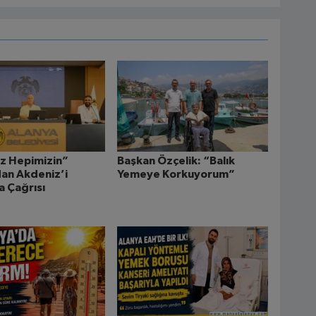
z Hepimizin”
Başkan Özçelik: “Balık
an Akdeniz’i
Yemeye Korkuyorum”
 Çağrısı