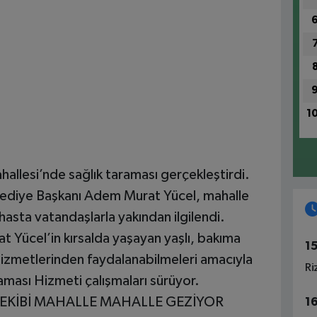
1
ahallesi’nde sağlık taraması gerçekleştirdi.
elediye Başkanı Adem Murat Yücel, mahalle
 hasta vatandaşlarla yakından ilgilendi.
 Yücel’in kırsalda yaşayan yaşlı, bakıma
1
 hizmetlerinden faydalanabilmeleri amacıyla
Ri
raması Hizmeti çalışmaları sürüyor.
K EKİBİ MAHALLE MAHALLE GEZİYOR
1