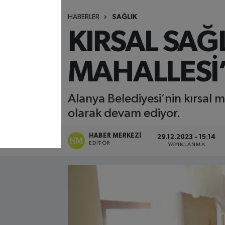
HABERLER
SAĞLIK
KIRSAL SAĞ
MAHALLESİ
Alanya Belediyesi’nin kırsal m
olarak devam ediyor.
HABER MERKEZI
29.12.2023 - 15:14
EDITÖR
YAYINLANMA