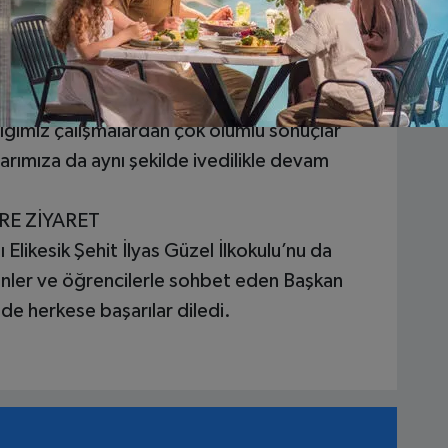
 VATANDAŞIMIZIN SAĞLIK TARAMASINI
0 bine yakın vatandaşımızın sağlık taramasını
ığımız çalışmalardan çok olumlu sonuçlar
arımıza da aynı şekilde ivedilikle devam
E ZİYARET
Elikesik Şehit İlyas Güzel İlkokulu’nu da
nler ve öğrencilerle sohbet eden Başkan
e herkese başarılar diledi.