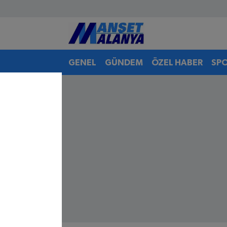
Antalya Nöbetçi Eczaneler
GENEL
GÜNDEM
ÖZEL HABER
SP
Antalya Hava Durumu
Antalya Namaz Vakitleri
Antalya Trafik Yoğunluk Haritası
Süper Lig Puan Durumu ve Fikstür
Tüm Manşetler
Son Dakika Haberleri
Haber Arşivi