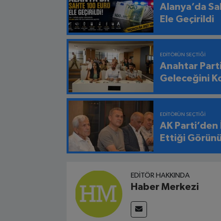
Alanya’da Sa
Ele Geçirildi
EDITÖRÜN SEÇTIĞI
Anahtar Part
Geleceğini K
EDITÖRÜN SEÇTIĞI
AK Parti’den
Ettiği Görün
EDITÖR HAKKINDA
Haber Merkezi