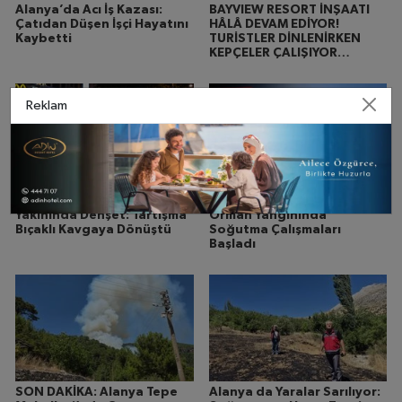
Alanya’da Acı İş Kazası:
BAYVIEW RESORT İNŞAATI
Çatıdan Düşen İşçi Hayatını
HÂLÂ DEVAM EDİYOR!
Kaybetti
TURİSTLER DİNLENİRKEN
KEPÇELER ÇALIŞIYOR…
Reklam
Alanya McDonald’s
SON DAKİKA: Alanya’daki
Yakınında Dehşet: Tartışma
Orman Yangınında
Bıçaklı Kavgaya Dönüştü
Soğutma Çalışmaları
Başladı
SON DAKİKA: Alanya Tepe
Alanya da Yaralar Sarılıyor: