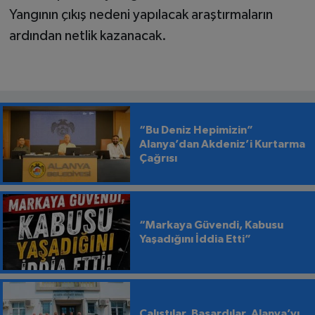
Yangının çıkış nedeni yapılacak araştırmaların
ardından netlik kazanacak.
“Bu Deniz Hepimizin”
Alanya’dan Akdeniz’i Kurtarma
Çağrısı
“Markaya Güvendi, Kabusu
Yaşadığını İddia Etti”
Çalıştılar, Başardılar, Alanya’yı