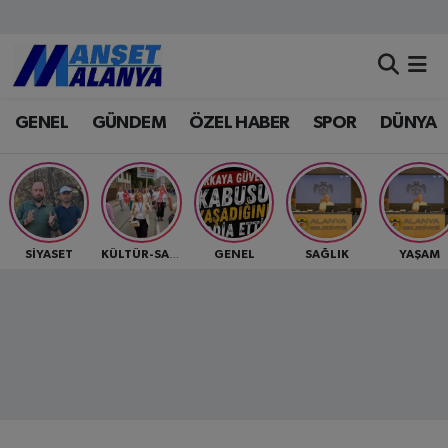
Antalya Nöbetçi Eczaneler
GENEL
GÜNDEM
ÖZEL HABER
SPOR
DÜNYA
Antalya Hava Durumu
Antalya Namaz Vakitleri
Antalya Trafik Yoğunluk Haritası
SİYASET
GENEL
SAĞLIK
YAŞAM
KÜLTÜR-SANAT
Süper Lig Puan Durumu ve Fikstür
Tüm Manşetler
Son Dakika Haberleri
Haber Arşivi