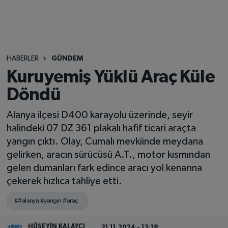
HABERLER
GÜNDEM
Kuruyemiş Yüklü Araç Küle
Döndü
Alanya ilçesi D400 karayolu üzerinde, seyir
halindeki 07 DZ 361 plakalı hafif ticari araçta
yangın çıktı. Olay, Cumalı mevkiinde meydana
gelirken, aracın sürücüsü A.T., motor kısmından
gelen dumanları fark edince aracı yol kenarına
çekerek hızlıca tahliye etti.
##alanya #yangın #araç
HÜSEYIN KALAYCI
21.11.2024 - 13:18