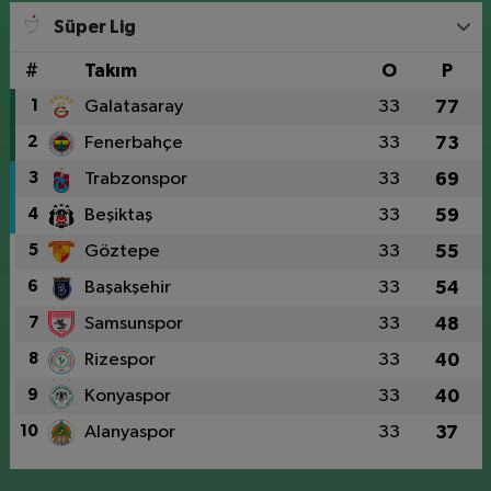
Süper Lig
#
Takım
O
P
1
Galatasaray
33
77
2
Fenerbahçe
33
73
3
Trabzonspor
33
69
4
Beşiktaş
33
59
5
Göztepe
33
55
6
Başakşehir
33
54
7
Samsunspor
33
48
8
Rizespor
33
40
9
Konyaspor
33
40
10
Alanyaspor
33
37