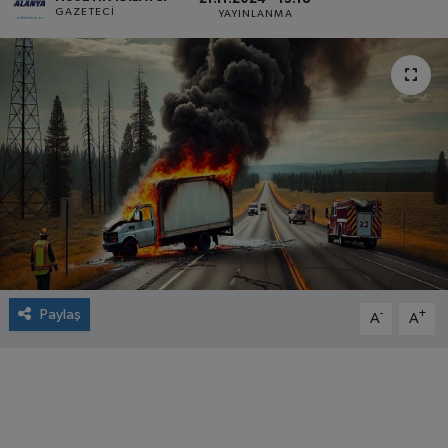
GAZETECI
YAYINLANMA
Paylaş
-
+
A
A