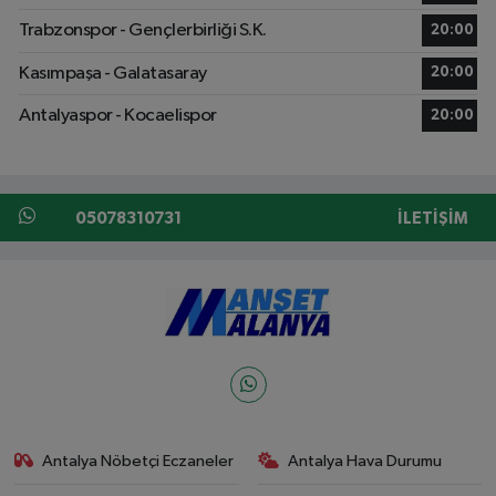
Trabzonspor - Gençlerbirliği S.K.
20:00
Kasımpaşa - Galatasaray
20:00
Antalyaspor - Kocaelispor
20:00
05078310731
İLETIŞIM
Antalya Nöbetçi Eczaneler
Antalya Hava Durumu