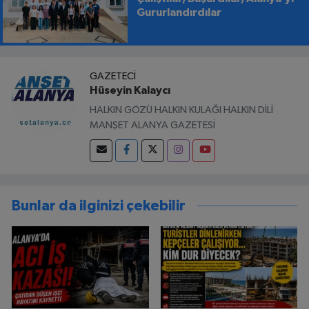
Gururlandırdılar
GAZETECI
Hüseyin Kalaycı
HALKIN GÖZÜ HALKIN KULAĞI HALKIN DİLİ
MANŞET ALANYA GAZETESİ
Bunlar da ilginizi çekebilir